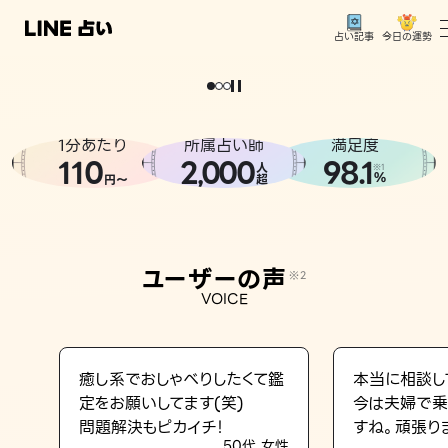
今日の運勢
占い記事
。
どうせなら
運
気
を
味
方
に
し
た
い
、
恋
も
仕
事
も
トップ
ユーザーの声
1分あたり
所属占い師
満足度
相談事例
110
2
000
98.1
,
人
※1
%
円〜
超
占いの流れ
おすすめの占い師
ユーザーの声
※2
よくある質問
VOICE
えもじの子（占）12星座占い
占い記事
癒し系でおしゃべりしたくて鑑
本当に相談し
定をお願いしてます(笑)
今は夫婦で乗
お知らせ
問題解決もピカイチ！
すね。頑張り
50代 女性