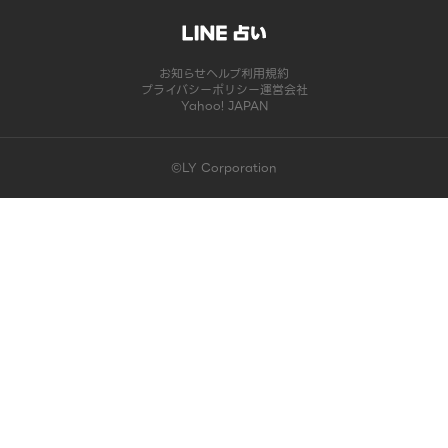
お知らせ
ヘルプ
利用規約
プライバシーポリシー
運営会社
Yahoo! JAPAN
©LY Corporation
このコンテンツは掲載が終了しました | LINE占い