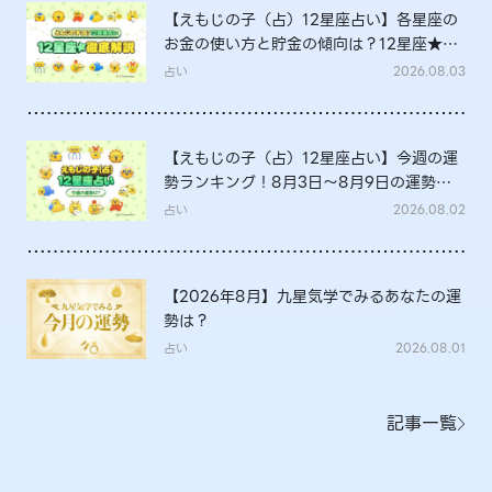
【えもじの子（占）12星座占い】各星座の
お金の使い方と貯金の傾向は？12星座★徹
底解説
占い
2026.08.03
【えもじの子（占）12星座占い】今週の運
勢ランキング！8月3日～8月9日の運勢
は？
占い
2026.08.02
【2026年8月】九星気学でみるあなたの運
勢は？
占い
2026.08.01
記事一覧