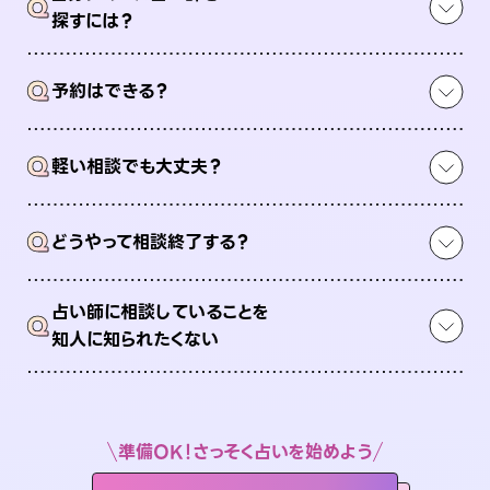
Q
探すには？
Q
予約はできる？
Q
軽い相談でも大丈夫？
Q
どうやって相談終了する？
占い師に相談していることを
Q
知人に知られたくない
準備OK！さっそく占いを始めよう