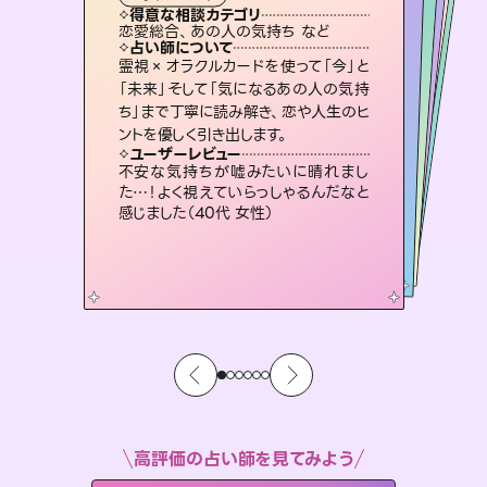
タロット
霊視・オーラ
スピリチュアル・リーディング
スピリチュアル・リーディング
スピリチュアル・リーディング
タロット
得意な相談カテゴリ
得意な相談カテゴリ
得意な相談カテゴリ
スピリチュアル・リーディング
得意な相談カテゴリ
得意な相談カテゴリ
恋愛総合、あの人の気持ち など
恋愛総合、片想い、二人の未来 など
片想い、あの人の気持ち、復縁 など
出逢い、片想い、復縁 など
得意な相談カテゴリ
片想い、あの人の気持ち、復縁 など
片想い、二人の未来、年の差 など
占い師について
占い師について
占い師について
占い師について
占い師について
占い師について
恋愛のお悩みの中でも特に「曖昧な関
係」の相談を得意としており、友達以上
恋人未満なお相手との今後や本音を丁
3,700年以上の歴史を持つ東洋最古の
占術「易占」で詳細まで占い、幸せへ向
かう道筋を示します。厳しい結果にも具
復縁、恋愛、不倫の行方、同性愛や片
思い、仕事関係や借金問題まで知りた
いことや心の負担になっていることを
霊視×オラクルカードを使って「今」と
連絡再開、復縁、成就などの報告実績
多数。セラピストとして2万超の施術経
験があるからこそできる鑑定で、より良
「未来」そして「気になるあの人の気持
ち」まで丁寧に読み解き、恋や人生のヒ
寧に読み解き恋愛成就へと導きます。
未来には何パターンもの選択肢があります。不安で視えにくくなっているあなたの素敵な未来を見つけ、その未来を選択できるようアドバイスします。
体的な対策をお伝えします。
い未来をサポートします。
紐解き、背中をそっと押して導きます。
ユーザーレビュー
ユーザーレビュー
ントを優しく引き出します。
ユーザーレビュー
ユーザーレビュー
鑑定していただいてアドバイス通りに行
動すると仲が復活してきました。ありが
ユーザーレビュー
職場の人の性質や人間関係、本心など
本当によく視えていてびっくり。対策が
とても心温まる鑑定でした。しかもこち
らは何も言っていないのに視えていらっ
複雑な背景もしっかり聞いて鑑定して
いただけました。気持ちが楽になりまし
ユーザーレビュー
安心感のあり、言い切ってくれる所や濁
さない鑑定のおかげで、毎回自分の気
とうございました（40代 女性）
不安な気持ちが嘘みたいに晴れまし
打てて前向きになれます（40代）
しゃるんだなと驚きです（30代女性）
た（50代 女性）
た…！よく視えていらっしゃるんだなと
持ちを整えられます（30代 男性）
感じました（40代 女性）
高評価の占い師を見てみよう