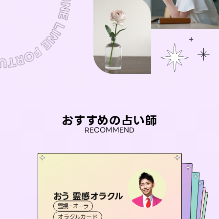
おすすめの占い師
RECOMMEND
おう 霊感オラクル
アイリス -iris-
彗望
未来視師＊花
（
すいぼう
桃源珠羽
）
霊視・オーラ
西洋占星術
タロット
セラピスト理恵
霊視・オーラ
（
とうげんみう
霊視・オーラ
透視
霊視・オーラ
）
心理学
オラクルカード
ルーン