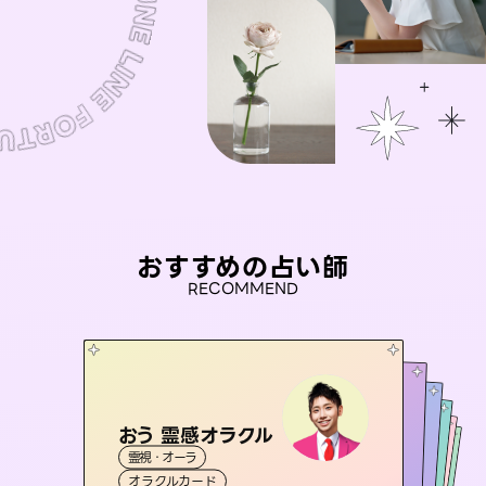
おすすめの占い師
RECOMMEND
おう 霊感オラクル
アイリス -iris-
未来視師＊花
彗望
桃源珠羽
霊視・オーラ
（
すいぼう
西洋占星術
）
タロット
セラピスト理恵
霊視・オーラ
（
とうげんみう
霊視・オーラ
心理学
霊視・オーラ
）
透視
オラクルカード
ルーン