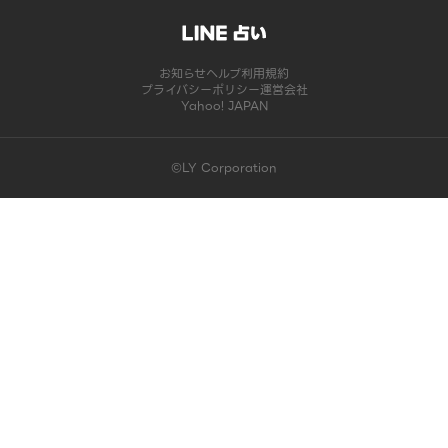
お知らせ
ヘルプ
利用規約
プライバシーポリシー
運営会社
Yahoo! JAPAN
©LY Corporation
このコンテンツは掲載が終了しました | LINE占い