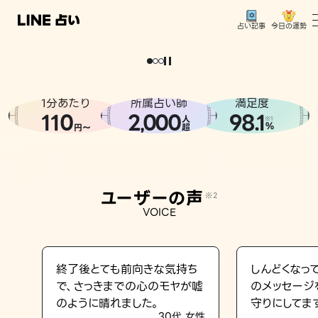
今日の運勢
占い記事
。
どうせなら
運
気
を
味
方
に
し
た
い
、
恋
も
仕
事
も
トップ
ユーザーの声
1分あたり
所属占い師
満足度
相談事例
110
2
000
98.1
,
人
※1
%
円〜
超
占いの流れ
おすすめの占い師
ユーザーの声
※2
よくある質問
VOICE
えもじの子（占）12星座占い
占い記事
終了後とても前向きな気持ち
しんどくなっ
で、さっきまでの心のモヤが嘘
のメッセージ
お知らせ
のように晴れました。
守りにしてま
30代 女性