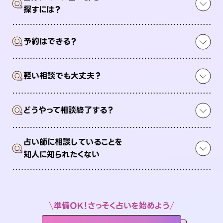
Q
探すには？
Q
予約はできる？
Q
軽い相談でも大丈夫？
Q
どうやって相談終了する？
占い師に相談していることを
Q
知人に知られたくない
準備OK！さっそく占いを始めよう