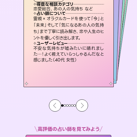
タロット
霊視・オーラ
スピリチュアル・リーディング
スピリチュアル・リーディング
スピリチュアル・リーディング
タロット
得意な相談カテゴリ
得意な相談カテゴリ
得意な相談カテゴリ
スピリチュアル・リーディング
得意な相談カテゴリ
得意な相談カテゴリ
恋愛総合、あの人の気持ち など
恋愛総合、片想い、二人の未来 など
出逢い、片想い、復縁 など
片想い、あの人の気持ち、復縁 など
得意な相談カテゴリ
片想い、あの人の気持ち、復縁 など
片想い、二人の未来、年の差 など
占い師について
占い師について
占い師について
占い師について
占い師について
占い師について
恋愛のお悩みの中でも特に「曖昧な関
係」の相談を得意としており、友達以上
恋人未満なお相手との今後や本音を丁
未来には何パターンもの選択肢があり
ます。不安で視えにくくなっているあな
たの素敵な未来を見つけ、その未来を
復縁、恋愛、不倫の行方、同性愛や片
思い、仕事関係や借金問題まで知りた
いことや心の負担になっていることを
霊視×オラクルカードを使って「今」と
連絡再開、復縁、成就などの報告実績
多数。セラピストとして2万超の施術経
験があるからこそできる鑑定で、より良
「未来」そして「気になるあの人の気持
ち」まで丁寧に読み解き、恋や人生のヒ
寧に読み解き恋愛成就へと導きます。
3,700年以上の歴史を持つ東洋最古の占術「易占」で詳細まで占い、幸せへ向かう道筋を示します。厳しい結果にも具体的な対策をお伝えします。
選択できるようアドバイスします。
い未来をサポートします。
紐解き、背中をそっと押して導きます。
ユーザーレビュー
ユーザーレビュー
ントを優しく引き出します。
ユーザーレビュー
ユーザーレビュー
鑑定していただいてアドバイス通りに行
動すると仲が復活してきました。ありが
ユーザーレビュー
複雑な背景もしっかり聞いて鑑定して
いただけました。気持ちが楽になりまし
とても心温まる鑑定でした。しかもこち
らは何も言っていないのに視えていらっ
職場の人の性質や人間関係、本心など
本当によく視えていてびっくり。対策が
ユーザーレビュー
安心感のあり、言い切ってくれる所や濁
さない鑑定のおかげで、毎回自分の気
とうございました（40代 女性）
不安な気持ちが嘘みたいに晴れまし
た（50代 女性）
しゃるんだなと驚きです（30代女性）
打てて前向きになれます（40代）
た…！よく視えていらっしゃるんだなと
持ちを整えられます（30代 男性）
感じました（40代 女性）
高評価の占い師を見てみよう