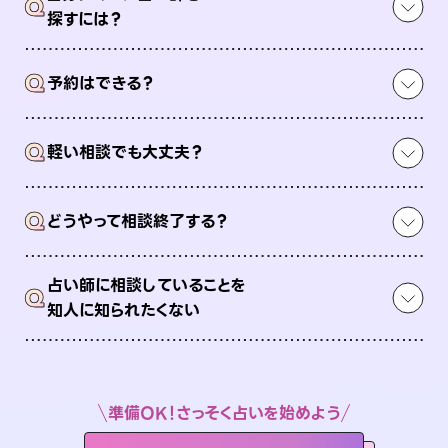
Q
探すには？
Q
予約はできる？
Q
軽い相談でも大丈夫？
Q
どうやって相談終了する？
占い師に相談していることを
Q
知人に知られたくない
準備OK！さっそく占いを始めよう