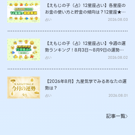
【えもじの子（占）12星座占い】各星座の
お金の使い方と貯金の傾向は？12星座★徹
底解説
占い
2026.08.03
【えもじの子（占）12星座占い】今週の運
勢ランキング！8月3日～8月9日の運勢
は？
占い
2026.08.02
【2026年8月】九星気学でみるあなたの運
勢は？
占い
2026.08.01
記事一覧