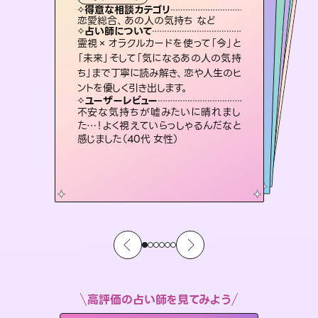
霊視・オーラ
スピリチュアル・リーディング
）
スピリチュアル・リーディング
スピリチュアル・リーディング
タロット
得意な相談カテゴリ
得意な相談カテゴリ
得意な相談カテゴリ
スピリチュアル・リーディング
得意な相談カテゴリ
得意な相談カテゴリ
恋愛総合、あの人の気持ち など
恋愛総合、片想い、二人の未来 など
片想い、二人の未来、年の差 など
出逢い、片想い、復縁 など
得意な相談カテゴリ
片想い、あの人の気持ち、復縁 など
片想い、あの人の気持ち、復縁 など
占い師について
占い師について
占い師について
占い師について
占い師について
占い師について
3,700年以上の歴史を持つ東洋最古の
占術「易占」で詳細まで占い、幸せへ向
かう道筋を示します。厳しい結果にも具
連絡再開、復縁、成就などの報告実績
多数。セラピストとして2万超の施術経
験があるからこそできる鑑定で、より良
復縁、恋愛、不倫の行方、同性愛や片
思い、仕事関係や借金問題まで知りた
いことや心の負担になっていることを
霊視×オラクルカードを使って「今」と
恋愛のお悩みの中でも特に「曖昧な関
係」の相談を得意としており、友達以上
恋人未満なお相手との今後や本音を丁
「未来」そして「気になるあの人の気持
ち」まで丁寧に読み解き、恋や人生のヒ
体的な対策をお伝えします。
未来には何パターンもの選択肢があります。不安で視えにくくなっているあなたの素敵な未来を見つけ、その未来を選択できるようアドバイスします。
い未来をサポートします。
寧に読み解き恋愛成就へと導きます。
紐解き、背中をそっと押して導きます。
ユーザーレビュー
ユーザーレビュー
ントを優しく引き出します。
ユーザーレビュー
ユーザーレビュー
複雑な背景もしっかり聞いて鑑定して
いただけました。気持ちが楽になりまし
ユーザーレビュー
職場の人の性質や人間関係、本心など
本当によく視えていてびっくり。対策が
鑑定していただいてアドバイス通りに行
動すると仲が復活してきました。ありが
とても心温まる鑑定でした。しかもこち
らは何も言っていないのに視えていらっ
ユーザーレビュー
安心感のあり、言い切ってくれる所や濁
さない鑑定のおかげで、毎回自分の気
た（50代 女性）
不安な気持ちが嘘みたいに晴れまし
打てて前向きになれます（40代）
とうございました（40代 女性）
しゃるんだなと驚きです（30代女性）
た…！よく視えていらっしゃるんだなと
持ちを整えられます（30代 男性）
感じました（40代 女性）
高評価の占い師を見てみよう