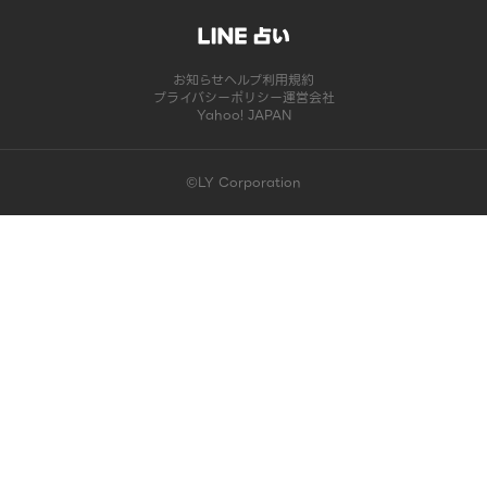
お知らせ
ヘルプ
利用規約
プライバシーポリシー
運営会社
Yahoo! JAPAN
©LY Corporation
このコンテンツは掲載が終了しました | LINE占い