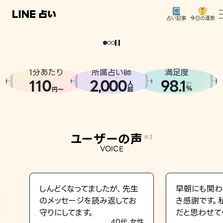
今日の運勢
占い記事
。
どうせなら
運
気
を
味
方
に
し
た
い
、
恋
も
仕
事
も
トップ
ユーザーの声
1分あたり
所属占い師
満足度
相談事例
110
2
000
98.1
,
人
※1
%
円〜
超
占いの流れ
おすすめの占い師
ユーザーの声
※2
よくある質問
VOICE
えもじの子（占）12星座占い
占い記事
しんどくなってましたが、先生
早朝にも関わ
のメッセージを読み返してお
き感謝です。
お知らせ
守りにしてます。
だと思わせて
40代 女性