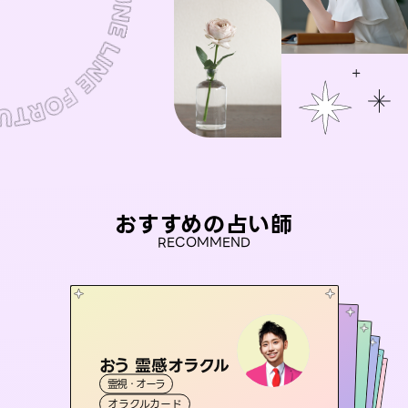
おすすめの占い師
RECOMMEND
おう 霊感オラクル
アイリス -iris-
セラピスト理恵
未来視師＊花
彗望
霊視・オーラ
西洋占星術
タロット
（
桃源珠羽
すいぼう
霊視・オーラ
）
霊視・オーラ
タロット
霊視・オーラ
心理学
（
オラクルカード
とうげんみう
ルーン
透視