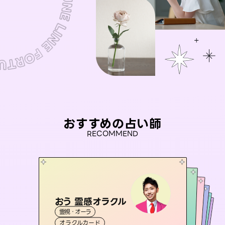
おすすめの占い師
RECOMMEND
おう 霊感オラクル
セラピスト理恵
桃源珠羽
未来視師＊花
（
とうげんみう
彗望
霊視・オーラ
）
霊視・オーラ
タロット
（
アイリス -iris-
すいぼう
霊視・オーラ
）
霊視・オーラ
タロット
霊視・オーラ
心理学
オラクルカード
スピリチュアル・リーディング
透視