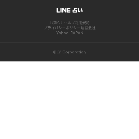
お知らせ
ヘルプ
利用規約
プライバシーポリシー
運営会社
Yahoo! JAPAN
©LY Corporation
このコンテンツは掲載が終了しました | LINE占い