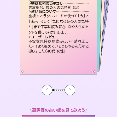
西洋占星術
スピリチュアル・リーディング
スピリチュアル・リーディング
スピリチュアル・リーディング
タロット
得意な相談カテゴリ
得意な相談カテゴリ
得意な相談カテゴリ
ルーン
得意な相談カテゴリ
得意な相談カテゴリ
恋愛総合、あの人の気持ち など
片想い、二人の未来、年の差 など
片想い、あの人の気持ち、復縁 など
出逢い、片想い、復縁 など
得意な相談カテゴリ
片想い、あの人の気持ち、復縁 など
恋愛総合、片想い、二人の未来 など
占い師について
占い師について
占い師について
占い師について
占い師について
占い師について
3,700年以上の歴史を持つ東洋最古の
占術「易占」で詳細まで占い、幸せへ向
かう道筋を示します。厳しい結果にも具
恋愛のお悩みの中でも特に「曖昧な関
係」の相談を得意としており、友達以上
恋人未満なお相手との今後や本音を丁
連絡再開、復縁、成就などの報告実績
多数。セラピストとして2万超の施術経
験があるからこそできる鑑定で、より良
霊視×オラクルカードを使って「今」と
復縁、恋愛、不倫の行方、同性愛や片
思い、仕事関係や借金問題まで知りた
いことや心の負担になっていることを
「未来」そして「気になるあの人の気持
ち」まで丁寧に読み解き、恋や人生のヒ
体的な対策をお伝えします。
未来には何パターンもの選択肢があります。不安で視えにくくなっているあなたの素敵な未来を見つけ、その未来を選択できるようアドバイスします。
寧に読み解き恋愛成就へと導きます。
紐解き、背中をそっと押して導きます。
い未来をサポートします。
ユーザーレビュー
ユーザーレビュー
ントを優しく引き出します。
ユーザーレビュー
ユーザーレビュー
複雑な背景もしっかり聞いて鑑定して
いただけました。気持ちが楽になりまし
ユーザーレビュー
職場の人の性質や人間関係、本心など
本当によく視えていてびっくり。対策が
安心感のあり、言い切ってくれる所や濁
さない鑑定のおかげで、毎回自分の気
鑑定していただいてアドバイス通りに行
動すると仲が復活してきました。ありが
ユーザーレビュー
とても心温まる鑑定でした。しかもこち
らは何も言っていないのに視えていらっ
た（50代 女性）
不安な気持ちが嘘みたいに晴れまし
打てて前向きになれます（40代）
持ちを整えられます（30代 男性）
とうございました（40代 女性）
た…！よく視えていらっしゃるんだなと
しゃるんだなと驚きです（30代女性）
感じました（40代 女性）
高評価の占い師を見てみよう