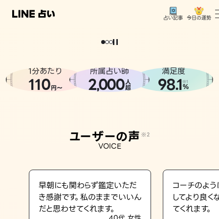
今日の運勢
占い記事
。
どうせなら
運
気
を
味
方
に
し
た
い
、
恋
も
仕
事
も
トップ
ユーザーの声
1分あたり
所属占い師
満足度
相談事例
110
2
000
98.1
,
人
※1
%
円〜
超
占いの流れ
おすすめの占い師
ユーザーの声
※2
よくある質問
VOICE
えもじの子（占）12星座占い
占い記事
早朝にも関わらず鑑定いただ
コーチのよう
き感謝です。私のままでいいん
してより良く
お知らせ
だと思わせてくれます。
てくれます。
40代 女性