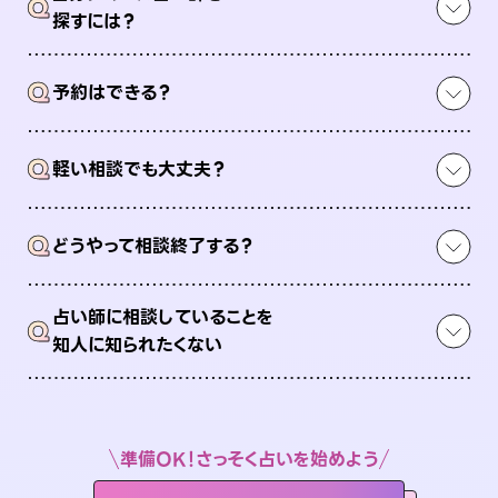
Q
探すには？
Q
予約はできる？
Q
軽い相談でも大丈夫？
Q
どうやって相談終了する？
占い師に相談していることを
Q
知人に知られたくない
準備OK！さっそく占いを始めよう