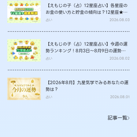
【えもじの子（占）12星座占い】各星座の
お金の使い方と貯金の傾向は？12星座★徹
底解説
占い
2026.08.03
【えもじの子（占）12星座占い】今週の運
勢ランキング！8月3日～8月9日の運勢
は？
占い
2026.08.02
【2026年8月】九星気学でみるあなたの運
勢は？
占い
2026.08.01
記事一覧