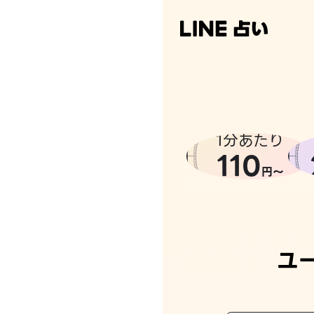
1分あたり
110
円〜
ユ