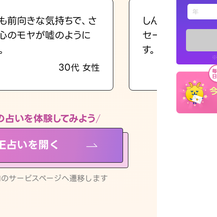
えもじの
も前向きな気持ちで、さ
しんどくなってま
心のモヤが嘘のように
セージを読み返し
占い記事
。
す。
※
30代 女性
お知らせ
の占いを体験してみよう
NE占いを開く
※LINEアプ
リ内のサービスページへ遷移します