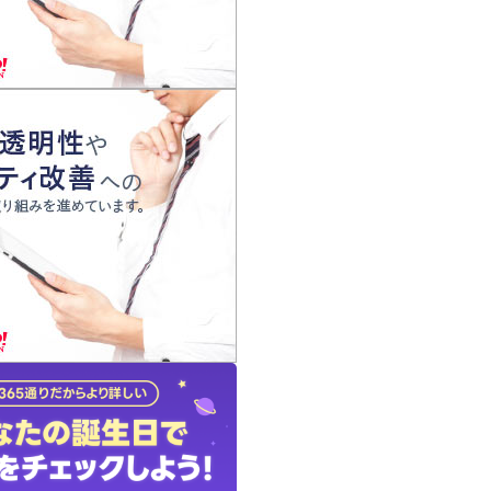
の声
れ
の占い師
質問