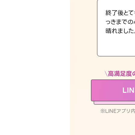
終了後とて
っきまでの
晴れました
高満足度
LI
※LINEアプ