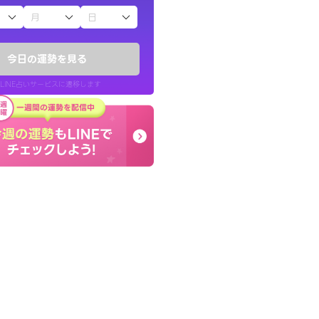
子（占）12星座占い
したが、先生のメッ
コーチのように占い結果
てお守りにしてま
り良くなる指針を提示し
今日の運勢を見る
LINE占いサービスに遷移します
40代 女性
LINE占いを開く
リ内のサービスページへ遷移します