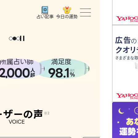
今日の運勢
占い記事
トップ
ユーザー
所属占い師
満足度
2
000
98.1
,
人
相談事例
※1
%
超
占いの流
おすすめ
ーザーの声
※2
VOICE
よくある