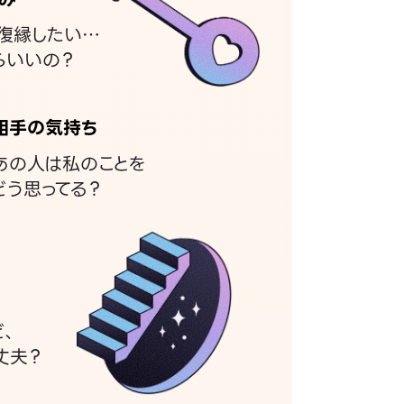
復縁したい…
らいいの？
相手の気持ち
あの人は私のことを
どう思ってる？
ど、
丈夫？