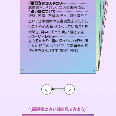
タロット
霊視・オーラ
スピリチュアル・リーディング
スピリチュアル・リーディング
スピリチュアル・リーディング
得意な相談カテゴリ
得意な相談カテゴリ
得意な相談カテゴリ
オラクルカード
得意な相談カテゴリ
得意な相談カテゴリ
恋愛総合、片想い、二人の未来 など
片想い、あの人の気持ち、復縁 など
片想い、二人の未来、年の差 など
出逢い、片想い、復縁 など
得意な相談カテゴリ
片想い、あの人の気持ち、復縁 など
恋愛総合、あの人の気持ち など
占い師について
占い師について
占い師について
占い師について
占い師について
占い師について
恋愛のお悩みの中でも特に「曖昧な関
係」の相談を得意としており、友達以上
恋人未満なお相手との今後や本音を丁
連絡再開、復縁、成就などの報告実績
多数。セラピストとして2万超の施術経
験があるからこそできる鑑定で、より良
3,700年以上の歴史を持つ東洋最古の
占術「易占」で詳細まで占い、幸せへ向
かう道筋を示します。厳しい結果にも具
復縁、恋愛、不倫の行方、同性愛や片
霊視×オラクルカードを使って「今」と
「未来」そして「気になるあの人の気持
ち」まで丁寧に読み解き、恋や人生のヒ
思い、仕事関係や借金問題まで知りた
いことや心の負担になっていることを
寧に読み解き恋愛成就へと導きます。
未来には何パターンもの選択肢があります。不安で視えにくくなっているあなたの素敵な未来を見つけ、その未来を選択できるようアドバイスします。
い未来をサポートします。
ントを優しく引き出します。
体的な対策をお伝えします。
ユーザーレビュー
ユーザーレビュー
紐解き、背中をそっと押して導きます。
ユーザーレビュー
ユーザーレビュー
鑑定していただいてアドバイス通りに行
動すると仲が復活してきました。ありが
ユーザーレビュー
職場の人の性質や人間関係、本心など
本当によく視えていてびっくり。対策が
不安な気持ちが嘘みたいに晴れまし
た…！よく視えていらっしゃるんだなと
とても心温まる鑑定でした。しかもこち
らは何も言っていないのに視えていらっ
ユーザーレビュー
複雑な背景もしっかり聞いて鑑定して
いただけました。気持ちが楽になりまし
とうございました（40代 女性）
安心感のあり、言い切ってくれる所や濁
打てて前向きになれます（40代）
感じました（40代 女性）
しゃるんだなと驚きです（30代女性）
さない鑑定のおかげで、毎回自分の気
た（50代 女性）
持ちを整えられます（30代 男性）
高評価の占い師を見てみよう