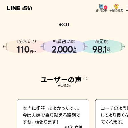
今日の運勢
占い記事
。
どうせなら
運
気
を
味
方
に
し
た
い
、
恋
も
仕
事
も
トップ
ユーザーの声
1分あたり
所属占い師
満足度
相談事例
110
2
000
98.1
,
人
※1
%
円〜
超
占いの流れ
おすすめの占い師
ユーザーの声
※2
よくある質問
VOICE
えもじの子（占）12星座占い
占い記事
本当に相談してよかったです。
コーチのよう
今は夫婦で乗り越える時期で
してより良く
お知らせ
すね。頑張ります！
てくれます。
30代 女性