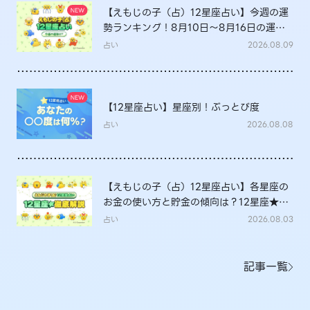
【えもじの子（占）12星座占い】今週の運
勢ランキング！8月10日～8月16日の運勢
は？
占い
2026.08.09
【12星座占い】星座別！ぶっとび度
占い
2026.08.08
【えもじの子（占）12星座占い】各星座の
お金の使い方と貯金の傾向は？12星座★徹
底解説
占い
2026.08.03
記事一覧