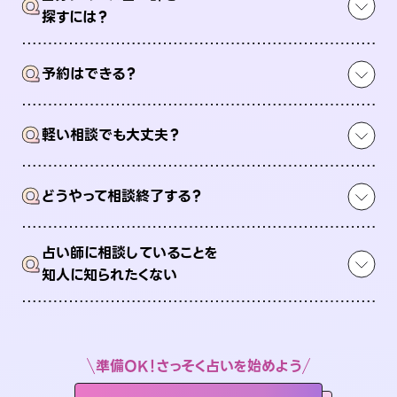
Q
探すには？
Q
予約はできる？
Q
軽い相談でも大丈夫？
Q
どうやって相談終了する？
占い師に相談していることを
Q
知人に知られたくない
準備OK！さっそく占いを始めよう