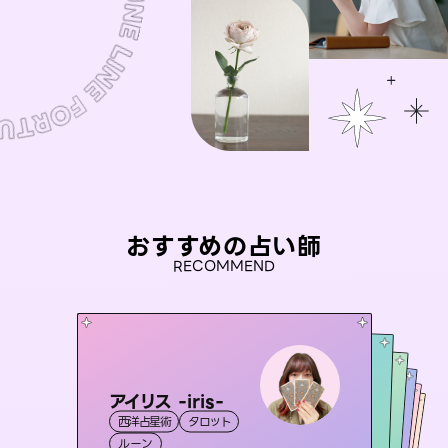
おすすめの占い師
RECOMMEND
アイリス -iris-
彗望
セラピスト理恵
（
すいぼう
）
未来視師＊花
桃源珠羽
西洋占星術
タロット
霊視・オーラ
透視
おう 霊感オラクル
霊視・オーラ
（
とうげんみう
霊視・オーラ
タロット
霊視・オーラ
）
心理学
ルーン
スピリチュアル・リーディング