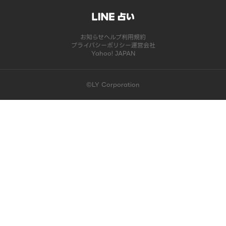
お知らせ
ヘルプ
利用規約
プライバシーポリシー
運営会社
Yahoo! JAPAN
©LY Corporation
このコンテンツは掲載が終了しました | LINE占い