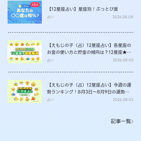
【12星座占い】星座別！ぶっとび度
占い
2026.08.08
【えもじの子（占）12星座占い】各星座の
お金の使い方と貯金の傾向は？12星座★徹
底解説
占い
2026.08.03
【えもじの子（占）12星座占い】今週の運
勢ランキング！8月3日～8月9日の運勢
は？
占い
2026.08.02
記事一覧