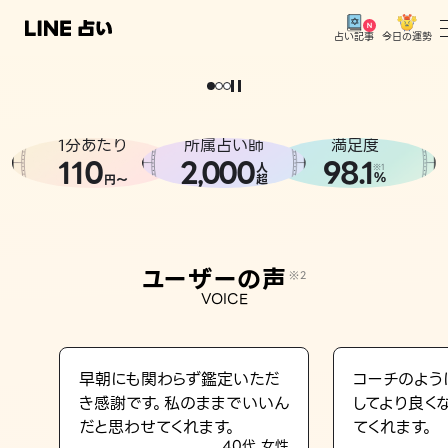
今日の運勢
占い記事
。
どうせなら
運
気
を
味
方
に
し
た
い
、
恋
も
仕
事
も
トップ
ユーザーの声
1分あたり
所属占い師
満足度
相談事例
110
2
000
98.1
,
人
※1
%
円〜
超
占いの流れ
おすすめの占い師
ユーザーの声
※2
よくある質問
VOICE
えもじの子（占）12星座占い
占い記事
早朝にも関わらず鑑定いただ
コーチのよう
き感謝です。私のままでいいん
してより良く
お知らせ
だと思わせてくれます。
てくれます。
40代 女性