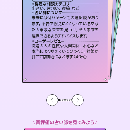
タロット
霊視・オーラ
ルーン
スピリチュアル・リーディング
スピリチュアル・リーディング
タロット
得意な相談カテゴリ
得意な相談カテゴリ
得意な相談カテゴリ
スピリチュアル・リーディング
得意な相談カテゴリ
得意な相談カテゴリ
出逢い、片想い、復縁 など
恋愛総合、あの人の気持ち など
恋愛総合、片想い、二人の未来 など
片想い、あの人の気持ち、復縁 など
得意な相談カテゴリ
片想い、あの人の気持ち、復縁 など
片想い、二人の未来、年の差 など
占い師について
占い師について
占い師について
占い師について
占い師について
占い師について
恋愛のお悩みの中でも特に「曖昧な関
係」の相談を得意としており、友達以上
恋人未満なお相手との今後や本音を丁
復縁、恋愛、不倫の行方、同性愛や片
思い、仕事関係や借金問題まで知りた
いことや心の負担になっていることを
霊視×オラクルカードを使って「今」と
「未来」そして「気になるあの人の気持
ち」まで丁寧に読み解き、恋や人生のヒ
未来には何パターンもの選択肢があり
連絡再開、復縁、成就などの報告実績
多数。セラピストとして2万超の施術経
験があるからこそできる鑑定で、より良
ます。不安で視えにくくなっているあな
たの素敵な未来を見つけ、その未来を
寧に読み解き恋愛成就へと導きます。
3,700年以上の歴史を持つ東洋最古の占術「易占」で詳細まで占い、幸せへ向かう道筋を示します。厳しい結果にも具体的な対策をお伝えします。
紐解き、背中をそっと押して導きます。
い未来をサポートします。
ントを優しく引き出します。
ユーザーレビュー
ユーザーレビュー
選択できるようアドバイスします。
ユーザーレビュー
ユーザーレビュー
鑑定していただいてアドバイス通りに行
動すると仲が復活してきました。ありが
ユーザーレビュー
複雑な背景もしっかり聞いて鑑定して
いただけました。気持ちが楽になりまし
とても心温まる鑑定でした。しかもこち
らは何も言っていないのに視えていらっ
安心感のあり、言い切ってくれる所や濁
さない鑑定のおかげで、毎回自分の気
ユーザーレビュー
不安な気持ちが嘘みたいに晴れまし
た…！よく視えていらっしゃるんだなと
とうございました（40代 女性）
職場の人の性質や人間関係、本心など
た（50代 女性）
しゃるんだなと驚きです（30代女性）
持ちを整えられます（30代 男性）
本当によく視えていてびっくり。対策が
感じました（40代 女性）
打てて前向きになれます（40代）
高評価の占い師を見てみよう