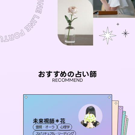
おすすめの占い師
RECOMMEND
未来視師＊花
おう 霊感オラクル
アイリス -iris-
彗望
桃源珠羽
霊視・オーラ
心理学
（
すいぼう
霊視・オーラ
）
セラピスト理恵
西洋占星術
（
とうげんみう
タロット
霊視・オーラ
霊視・オーラ
）
透視
スピリチュアル・リーディング
オラクルカード