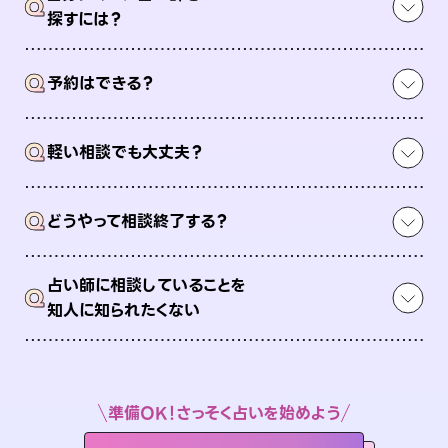
Q
探すには？
Q
予約はできる？
Q
軽い相談でも大丈夫？
Q
どうやって相談終了する？
占い師に相談していることを
Q
知人に知られたくない
準備OK！さっそく占いを始めよう