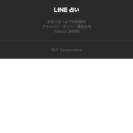
お知らせ
ヘルプ
利用規約
プライバシーポリシー
運営会社
Yahoo! JAPAN
©LY Corporation
このコンテンツは掲載が終了しました | LINE占い