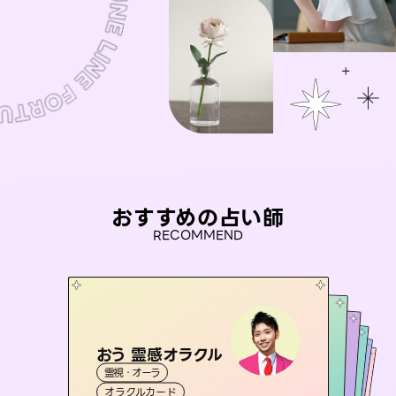
おすすめの占い師
RECOMMEND
おう 霊感オラクル
セラピスト理恵
アイリス -iris-
彗望
未来視師＊花
霊視・オーラ
（
すいぼう
霊視・オーラ
）
タロット
桃源珠羽
西洋占星術
タロット
霊視・オーラ
霊視・オーラ
透視
（
オラクルカード
とうげんみう
スピリチュアル・リーディング
心理学