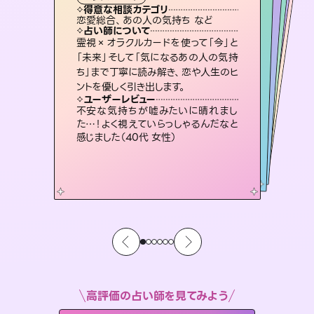
霊視・オーラ
ルーン
）
スピリチュアル・リーディング
スピリチュアル・リーディング
タロット
得意な相談カテゴリ
得意な相談カテゴリ
得意な相談カテゴリ
スピリチュアル・リーディング
得意な相談カテゴリ
得意な相談カテゴリ
恋愛総合、あの人の気持ち など
片想い、二人の未来、年の差 など
恋愛総合、片想い、二人の未来 など
片想い、あの人の気持ち、復縁 など
得意な相談カテゴリ
出逢い、片想い、復縁 など
片想い、あの人の気持ち、復縁 など
占い師について
占い師について
占い師について
占い師について
占い師について
占い師について
未来には何パターンもの選択肢があり
ます。不安で視えにくくなっているあな
たの素敵な未来を見つけ、その未来を
復縁、恋愛、不倫の行方、同性愛や片
思い、仕事関係や借金問題まで知りた
いことや心の負担になっていることを
連絡再開、復縁、成就などの報告実績
多数。セラピストとして2万超の施術経
験があるからこそできる鑑定で、より良
霊視×オラクルカードを使って「今」と
恋愛のお悩みの中でも特に「曖昧な関
係」の相談を得意としており、友達以上
恋人未満なお相手との今後や本音を丁
「未来」そして「気になるあの人の気持
ち」まで丁寧に読み解き、恋や人生のヒ
選択できるようアドバイスします。
3,700年以上の歴史を持つ東洋最古の占術「易占」で詳細まで占い、幸せへ向かう道筋を示します。厳しい結果にも具体的な対策をお伝えします。
紐解き、背中をそっと押して導きます。
寧に読み解き恋愛成就へと導きます。
い未来をサポートします。
ユーザーレビュー
ユーザーレビュー
ントを優しく引き出します。
ユーザーレビュー
ユーザーレビュー
職場の人の性質や人間関係、本心など
本当によく視えていてびっくり。対策が
ユーザーレビュー
複雑な背景もしっかり聞いて鑑定して
いただけました。気持ちが楽になりまし
鑑定していただいてアドバイス通りに行
動すると仲が復活してきました。ありが
安心感のあり、言い切ってくれる所や濁
さない鑑定のおかげで、毎回自分の気
ユーザーレビュー
とても心温まる鑑定でした。しかもこち
らは何も言っていないのに視えていらっ
打てて前向きになれます（40代）
不安な気持ちが嘘みたいに晴れまし
た（50代 女性）
とうございました（40代 女性）
持ちを整えられます（30代 男性）
た…！よく視えていらっしゃるんだなと
しゃるんだなと驚きです（30代女性）
感じました（40代 女性）
高評価の占い師を見てみよう