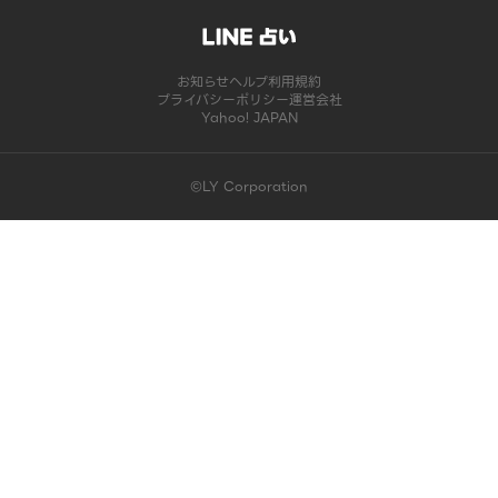
お知らせ
ヘルプ
利用規約
プライバシーポリシー
運営会社
Yahoo! JAPAN
©LY Corporation
このコンテンツは掲載が終了しました | LINE占い