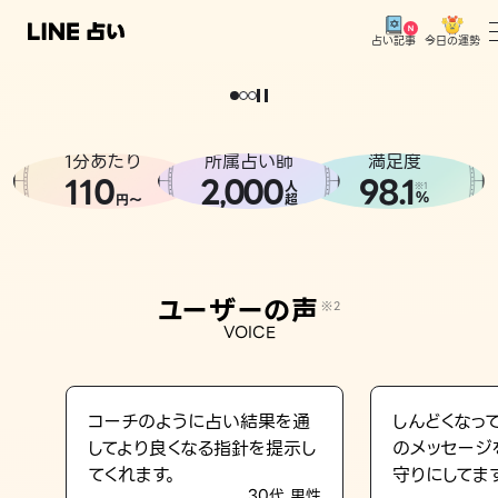
今日の運勢
占い記事
。
どうせなら
運
気
を
味
方
に
し
た
い
、
恋
も
仕
事
も
トップ
ユーザーの声
1分あたり
所属占い師
満足度
相談事例
110
2
000
98.1
,
人
※1
%
円〜
超
占いの流れ
おすすめの占い師
ユーザーの声
※2
よくある質問
VOICE
えもじの子（占）12星座占い
占い記事
コーチのように占い結果を通
しんどくなっ
してより良くなる指針を提示し
のメッセージ
お知らせ
てくれます。
守りにしてま
30代 男性