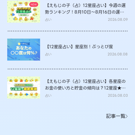
【えもじの子（占）12星座占い】今週の運
勢ランキング！8月10日～8月16日の運勢
は？
占い
2026.08.09
【12星座占い】星座別！ぶっとび度
占い
2026.08.08
【えもじの子（占）12星座占い】各星座の
お金の使い方と貯金の傾向は？12星座★徹
底解説
占い
2026.08.03
記事一覧