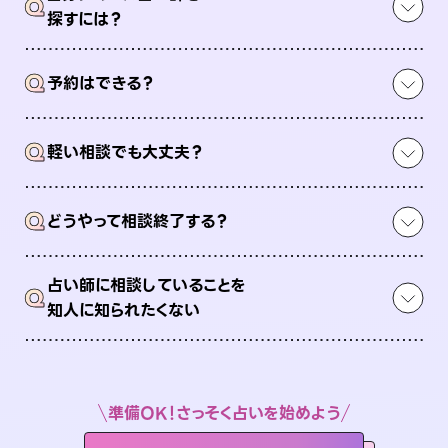
Q
探すには？
Q
予約はできる？
Q
軽い相談でも大丈夫？
Q
どうやって相談終了する？
占い師に相談していることを
Q
知人に知られたくない
準備OK！さっそく占いを始めよう