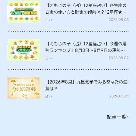
【えもじの子（占）12星座占い】各星座の
お金の使い方と貯金の傾向は？12星座★徹
底解説
占い
2026.08.03
【えもじの子（占）12星座占い】今週の運
勢ランキング！8月3日～8月9日の運勢
は？
占い
2026.08.02
【2026年8月】九星気学でみるあなたの運
勢は？
占い
2026.08.01
記事一覧