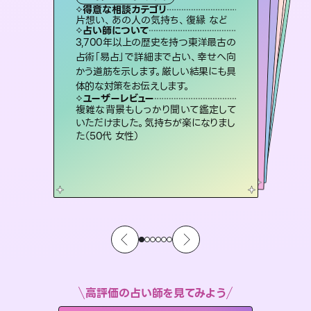
タロット
霊視・オーラ
ルーン
オラクルカード
スピリチュアル・リーディング
タロット
得意な相談カテゴリ
得意な相談カテゴリ
得意な相談カテゴリ
スピリチュアル・リーディング
得意な相談カテゴリ
得意な相談カテゴリ
片想い、あの人の気持ち、復縁 など
出逢い、片想い、復縁 など
恋愛総合、片想い、二人の未来 など
恋愛総合、あの人の気持ち など
得意な相談カテゴリ
片想い、あの人の気持ち、復縁 など
片想い、二人の未来、年の差 など
占い師について
占い師について
占い師について
占い師について
占い師について
占い師について
恋愛のお悩みの中でも特に「曖昧な関
係」の相談を得意としており、友達以上
恋人未満なお相手との今後や本音を丁
復縁、恋愛、不倫の行方、同性愛や片
思い、仕事関係や借金問題まで知りた
いことや心の負担になっていることを
未来には何パターンもの選択肢があり
ます。不安で視えにくくなっているあな
たの素敵な未来を見つけ、その未来を
3,700年以上の歴史を持つ東洋最古の
連絡再開、復縁、成就などの報告実績
多数。セラピストとして2万超の施術経
験があるからこそできる鑑定で、より良
占術「易占」で詳細まで占い、幸せへ向
かう道筋を示します。厳しい結果にも具
寧に読み解き恋愛成就へと導きます。
霊視×オラクルカードを使って「今」と「未来」そして「気になるあの人の気持ち」まで丁寧に読み解き、恋や人生のヒントを優しく引き出します。
紐解き、背中をそっと押して導きます。
い未来をサポートします。
選択できるようアドバイスします。
ユーザーレビュー
ユーザーレビュー
体的な対策をお伝えします。
ユーザーレビュー
ユーザーレビュー
鑑定していただいてアドバイス通りに行
動すると仲が復活してきました。ありが
ユーザーレビュー
不安な気持ちが嘘みたいに晴れまし
た…！よく視えていらっしゃるんだなと
とても心温まる鑑定でした。しかもこち
らは何も言っていないのに視えていらっ
安心感のあり、言い切ってくれる所や濁
さない鑑定のおかげで、毎回自分の気
ユーザーレビュー
職場の人の性質や人間関係、本心など
本当によく視えていてびっくり。対策が
とうございました（40代 女性）
複雑な背景もしっかり聞いて鑑定して
感じました（40代 女性）
しゃるんだなと驚きです（30代女性）
持ちを整えられます（30代 男性）
いただけました。気持ちが楽になりまし
打てて前向きになれます（40代）
た（50代 女性）
高評価の占い師を見てみよう