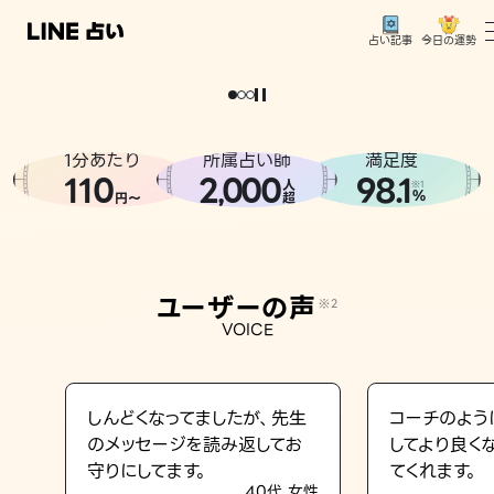
今日の運勢
占い記事
。
どうせなら
運
気
を
味
方
に
し
た
い
、
恋
も
仕
事
も
トップ
ユーザーの声
1分あたり
所属占い師
満足度
相談事例
110
2
000
98.1
,
人
※1
%
円〜
超
占いの流れ
おすすめの占い師
ユーザーの声
※2
よくある質問
VOICE
えもじの子（占）12星座占い
占い記事
しんどくなってましたが、先生
コーチのよう
のメッセージを読み返してお
してより良く
お知らせ
守りにしてます。
てくれます。
40代 女性