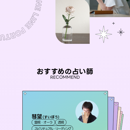
おすすめの占い師
RECOMMEND
彗望
未来視師＊花
（
すいぼう
）
アイリス -iris-
おう 霊感オラクル
桃源珠羽
霊視・オーラ
透視
霊視・オーラ
心理学
セラピスト理恵
西洋占星術
（
とうげんみう
タロット
霊視・オーラ
霊視・オーラ
）
スピリチュアル・リーディング
スピリチュアル・リーディング