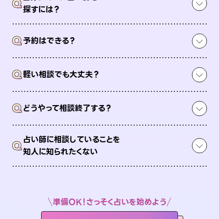
Q
探すには？
Q
予約はできる？
Q
軽い相談でも大丈夫？
Q
どうやって相談終了する？
占い師に相談していることを
Q
知人に知られたくない
準備OK！さっそく占いを始めよう