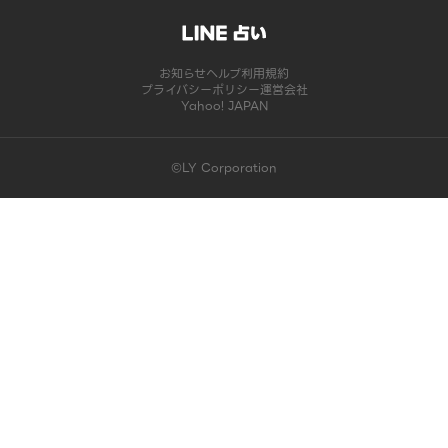
お知らせ
ヘルプ
利用規約
プライバシーポリシー
運営会社
Yahoo! JAPAN
©LY Corporation
このコンテンツは掲載が終了しました | LINE占い