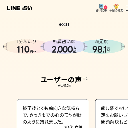
今日の運勢
占い記事
。
どうせなら
運
気
を
味
方
に
し
た
い
、
恋
も
仕
事
も
トップ
ユーザーの声
1分あたり
所属占い師
満足度
相談事例
110
2
000
98.1
,
人
※1
%
円〜
超
占いの流れ
おすすめの占い師
ユーザーの声
※2
よくある質問
VOICE
えもじの子（占）12星座占い
占い記事
終了後とても前向きな気持ち
癒し系でおし
で、さっきまでの心のモヤが嘘
定をお願いし
お知らせ
のように晴れました。
問題解決もピ
30代 女性