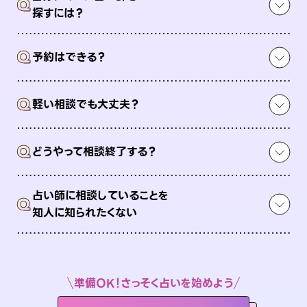
Q
探すには？
Q
予約はできる？
Q
軽い相談でも大丈夫？
Q
どうやって相談終了する？
占い師に相談していることを
Q
知人に知られたくない
準備OK！さっそく占いを始めよう