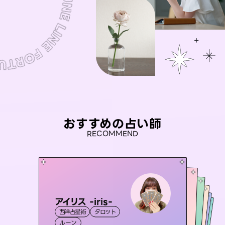
おすすめの占い師
RECOMMEND
アイリス -iris-
桃源珠羽
セラピスト理恵
（
とうげんみう
）
おう 霊感オラクル
未来視師＊花
西洋占星術
タロット
霊視・オーラ
タロット
彗望
霊視・オーラ
霊視・オーラ
タロット
（
すいぼう
霊視・オーラ
ルーン
）
スピリチュアル・リーディング
心理学