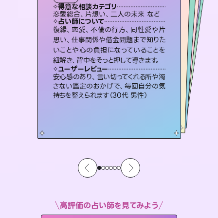
霊視・オーラ
スピリチュアル・リーディング
オラクルカード
スピリチュアル・リーディング
透視
得意な相談カテゴリ
得意な相談カテゴリ
得意な相談カテゴリ
スピリチュアル・リーディング
得意な相談カテゴリ
得意な相談カテゴリ
恋愛総合、片想い、二人の未来 など
片想い、あの人の気持ち、復縁 など
片想い、二人の未来、年の差 など
恋愛総合、あの人の気持ち など
得意な相談カテゴリ
出逢い、片想い、復縁 など
片想い、あの人の気持ち、復縁 など
占い師について
占い師について
占い師について
占い師について
占い師について
占い師について
未来には何パターンもの選択肢があり
ます。不安で視えにくくなっているあな
たの素敵な未来を見つけ、その未来を
連絡再開、復縁、成就などの報告実績
多数。セラピストとして2万超の施術経
験があるからこそできる鑑定で、より良
恋愛のお悩みの中でも特に「曖昧な関
係」の相談を得意としており、友達以上
恋人未満なお相手との今後や本音を丁
復縁、恋愛、不倫の行方、同性愛や片
3,700年以上の歴史を持つ東洋最古の
占術「易占」で詳細まで占い、幸せへ向
かう道筋を示します。厳しい結果にも具
思い、仕事関係や借金問題まで知りた
いことや心の負担になっていることを
選択できるようアドバイスします。
霊視×オラクルカードを使って「今」と「未来」そして「気になるあの人の気持ち」まで丁寧に読み解き、恋や人生のヒントを優しく引き出します。
い未来をサポートします。
体的な対策をお伝えします。
寧に読み解き恋愛成就へと導きます。
ユーザーレビュー
ユーザーレビュー
紐解き、背中をそっと押して導きます。
ユーザーレビュー
ユーザーレビュー
職場の人の性質や人間関係、本心など
本当によく視えていてびっくり。対策が
ユーザーレビュー
不安な気持ちが嘘みたいに晴れまし
た…！よく視えていらっしゃるんだなと
複雑な背景もしっかり聞いて鑑定して
いただけました。気持ちが楽になりまし
とても心温まる鑑定でした。しかもこち
らは何も言っていないのに視えていらっ
ユーザーレビュー
鑑定していただいてアドバイス通りに行
動すると仲が復活してきました。ありが
打てて前向きになれます（40代）
安心感のあり、言い切ってくれる所や濁
感じました（40代 女性）
た（50代 女性）
しゃるんだなと驚きです（30代女性）
さない鑑定のおかげで、毎回自分の気
とうございました（40代 女性）
持ちを整えられます（30代 男性）
高評価の占い師を見てみよう