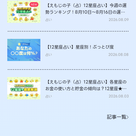
【えもじの子（占）12星座占い】今週の運
勢ランキング！8月10日～8月16日の運勢
は？
占い
2026.08.09
【12星座占い】星座別！ぶっとび度
占い
2026.08.08
【えもじの子（占）12星座占い】各星座の
お金の使い方と貯金の傾向は？12星座★徹
底解説
占い
2026.08.03
記事一覧