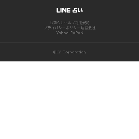
お知らせ
ヘルプ
利用規約
プライバシーポリシー
運営会社
Yahoo! JAPAN
©LY Corporation
このコンテンツは掲載が終了しました | LINE占い