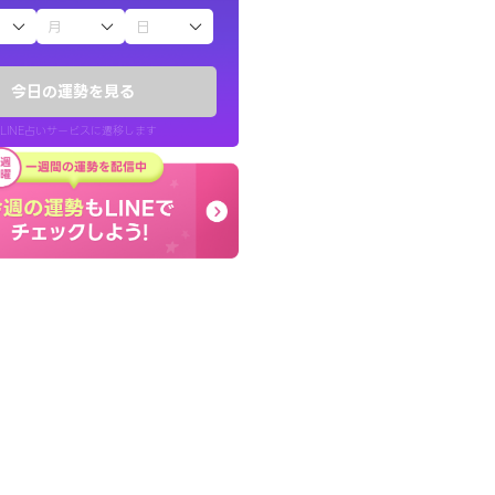
子（占）12星座占い
い結果を通してよ
終了後とても前向きな気
提示してくれます。
っきまでの心のモヤが嘘
今日の運勢を見る
晴れました。
LINE占いサービスに遷移します
30代 男性
LINE占いを開く
リ内のサービスページへ遷移します