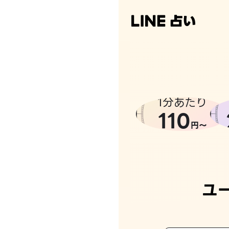
1分あたり
110
円〜
ユ