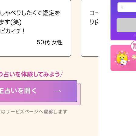
えもじの
しゃべりしたくて鑑定を
コーチのように占
ます(笑)
り良くなる指針を
占い記事
ピカイチ！
※
50代 女性
お知らせ
の占いを体験してみよう
NE占いを開く
※LINEアプ
リ内のサービスページへ遷移します