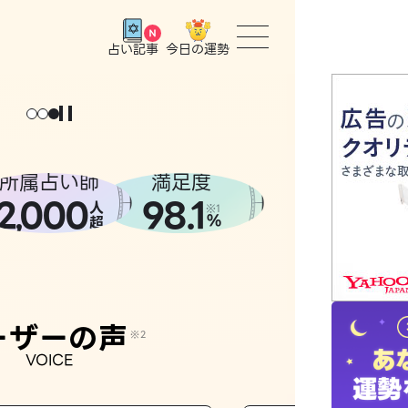
今日の運勢
占い記事
トップ
ユーザー
所属占い師
満足度
2
000
98.1
,
人
相談事例
※1
%
超
占いの流
おすすめ
ーザーの声
※2
VOICE
よくある