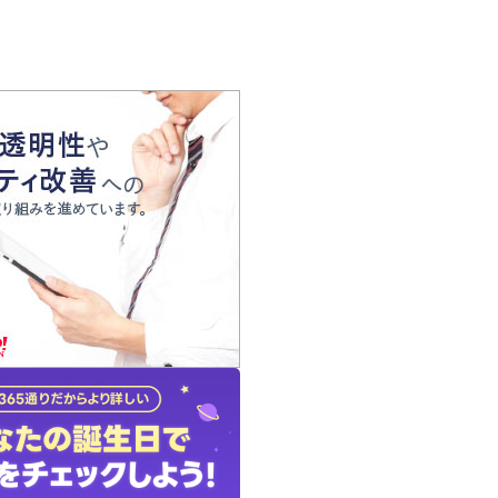
の声
れ
の占い師
質問