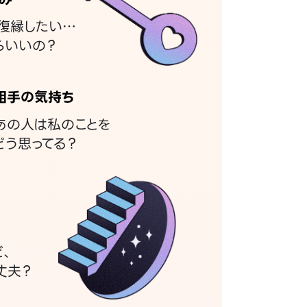
復縁したい…
らいいの？
相手の気持ち
あの人は私のことを
どう思ってる？
ど、
丈夫？