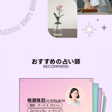
おすすめの占い師
RECOMMEND
桃源珠羽
彗望
（
とうげんみう
）
アイリス -iris-
（
すいぼう
）
おう 霊感オラクル
未来視師＊花
霊視・オーラ
タロット
霊視・オーラ
透視
セラピスト理恵
西洋占星術
タロット
霊視・オーラ
霊視・オーラ
スピリチュアル・リーディング
スピリチュアル・リーディング
心理学