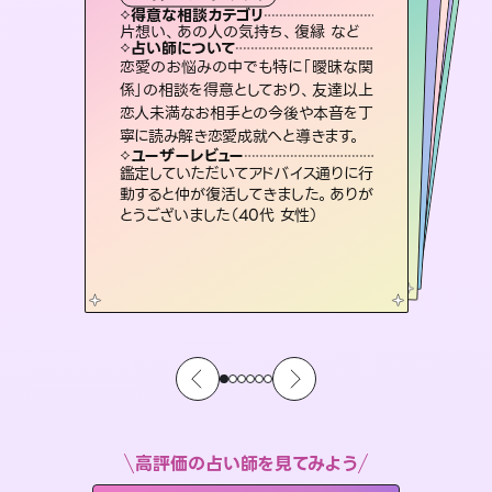
霊視・オーラ
ルーン
オラクルカード
スピリチュアル・リーディング
タロット
得意な相談カテゴリ
得意な相談カテゴリ
得意な相談カテゴリ
スピリチュアル・リーディング
得意な相談カテゴリ
得意な相談カテゴリ
片想い、あの人の気持ち、復縁 など
片想い、あの人の気持ち、復縁 など
恋愛総合、片想い、二人の未来 など
恋愛総合、あの人の気持ち など
得意な相談カテゴリ
出逢い、片想い、復縁 など
片想い、二人の未来、年の差 など
占い師について
占い師について
占い師について
占い師について
占い師について
占い師について
未来には何パターンもの選択肢があり
ます。不安で視えにくくなっているあな
たの素敵な未来を見つけ、その未来を
復縁、恋愛、不倫の行方、同性愛や片
思い、仕事関係や借金問題まで知りた
いことや心の負担になっていることを
3,700年以上の歴史を持つ東洋最古の
占術「易占」で詳細まで占い、幸せへ向
かう道筋を示します。厳しい結果にも具
恋愛のお悩みの中でも特に「曖昧な関
連絡再開、復縁、成就などの報告実績
多数。セラピストとして2万超の施術経
験があるからこそできる鑑定で、より良
係」の相談を得意としており、友達以上
恋人未満なお相手との今後や本音を丁
選択できるようアドバイスします。
霊視×オラクルカードを使って「今」と「未来」そして「気になるあの人の気持ち」まで丁寧に読み解き、恋や人生のヒントを優しく引き出します。
紐解き、背中をそっと押して導きます。
い未来をサポートします。
体的な対策をお伝えします。
ユーザーレビュー
ユーザーレビュー
寧に読み解き恋愛成就へと導きます。
ユーザーレビュー
ユーザーレビュー
職場の人の性質や人間関係、本心など
本当によく視えていてびっくり。対策が
ユーザーレビュー
不安な気持ちが嘘みたいに晴れまし
た…！よく視えていらっしゃるんだなと
とても心温まる鑑定でした。しかもこち
らは何も言っていないのに視えていらっ
安心感のあり、言い切ってくれる所や濁
さない鑑定のおかげで、毎回自分の気
ユーザーレビュー
複雑な背景もしっかり聞いて鑑定して
いただけました。気持ちが楽になりまし
打てて前向きになれます（40代）
鑑定していただいてアドバイス通りに行
感じました（40代 女性）
しゃるんだなと驚きです（30代女性）
持ちを整えられます（30代 男性）
動すると仲が復活してきました。ありが
た（50代 女性）
とうございました（40代 女性）
高評価の占い師を見てみよう