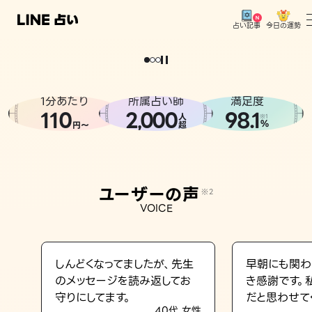
今日の運勢
占い記事
。
どうせなら
運
気
を
味
方
に
し
た
い
、
恋
も
仕
事
も
トップ
ユーザーの声
1分あたり
所属占い師
満足度
相談事例
110
2
000
98.1
,
人
※1
%
円〜
超
占いの流れ
おすすめの占い師
ユーザーの声
※2
よくある質問
VOICE
えもじの子（占）12星座占い
占い記事
しんどくなってましたが、先生
早朝にも関わ
のメッセージを読み返してお
き感謝です。
お知らせ
守りにしてます。
だと思わせて
40代 女性