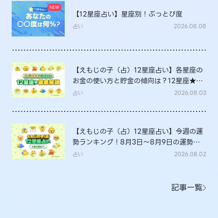
【12星座占い】星座別！ぶっとび度
占い
2026.08.08
【えもじの子（占）12星座占い】各星座の
お金の使い方と貯金の傾向は？12星座★徹
底解説
占い
2026.08.03
【えもじの子（占）12星座占い】今週の運
勢ランキング！8月3日～8月9日の運勢
は？
占い
2026.08.02
記事一覧