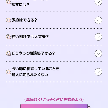
Q
探すには？
Q
予約はできる？
Q
軽い相談でも大丈夫？
Q
どうやって相談終了する？
占い師に相談していることを
Q
知人に知られたくない
準備OK！さっそく占いを始めよう