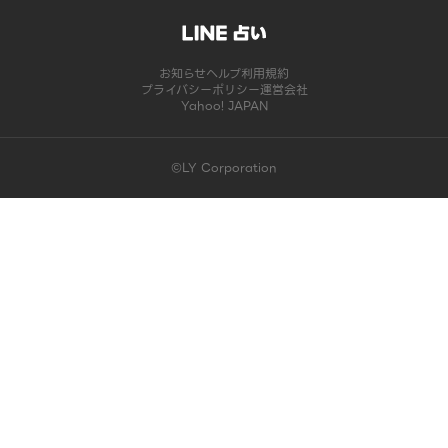
お知らせ
ヘルプ
利用規約
プライバシーポリシー
運営会社
Yahoo! JAPAN
©LY Corporation
このコンテンツは掲載が終了しました | LINE占い