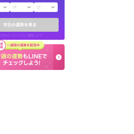
子（占）12星座占い
い結果を通してよ
早朝にも関わらず鑑定
提示してくれます。
謝です。私のままでいい
今日の運勢を見る
せてくれます。
LINE占いサービスに遷移します
30代 男性
LINE占いを開く
リ内のサービスページへ遷移します