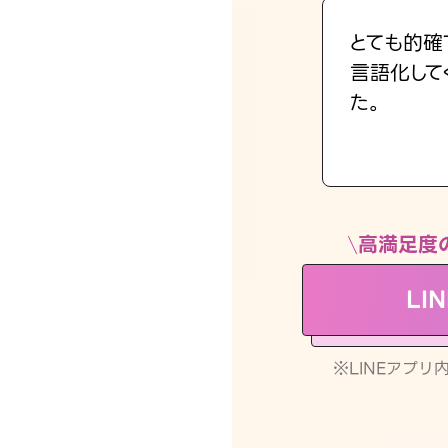
とても的確
言語化して
た。
高満足度
LI
※LINEアプ