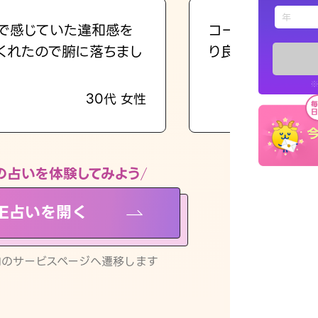
えもじの
で感じていた違和感を
コーチのように占
くれたので腑に落ちまし
り良くなる指針を
占い記事
※
30代 女性
お知らせ
の占いを体験してみよう
NE占いを開く
※LINEアプ
リ内のサービスページへ遷移します