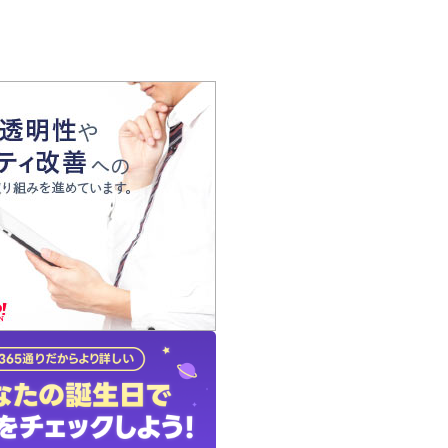
の声
れ
の占い師
質問