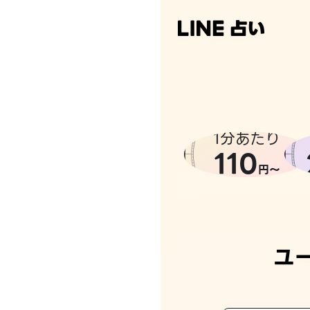
1分あたり
110
円〜
ユ