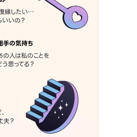
復縁したい…
らいいの？
相手の気持ち
あの人は私のことを
どう思ってる？
ど、
丈夫？