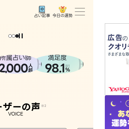
今日の運勢
占い記事
トップ
ユーザー
所属占い師
満足度
2
000
98.1
,
人
相談事例
※1
%
超
占いの流
おすすめ
ーザーの声
※2
VOICE
よくある