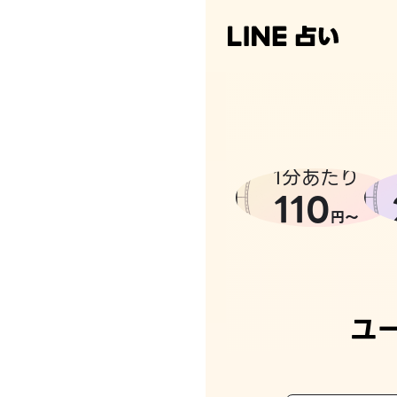
なんかち
1分あたり
110
円〜
ユ