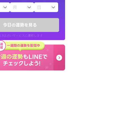
子（占）12星座占い
かったです。今は
とても的確で感じていた
時期ですね。頑
言語化してくれたので腑
今日の運勢を見る
た。
LINE占いサービスに遷移します
30代 女性
LINE占いを開く
リ内のサービスページへ遷移します