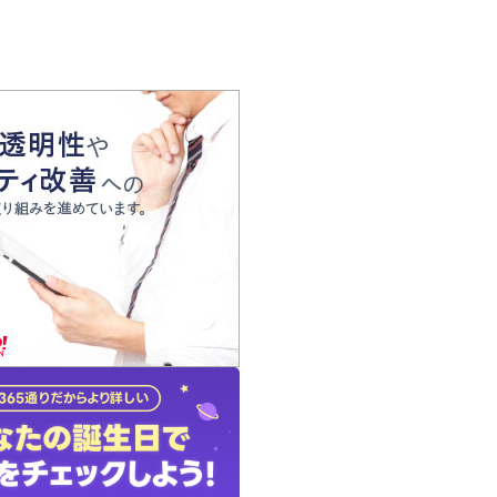
の声
れ
の占い師
質問