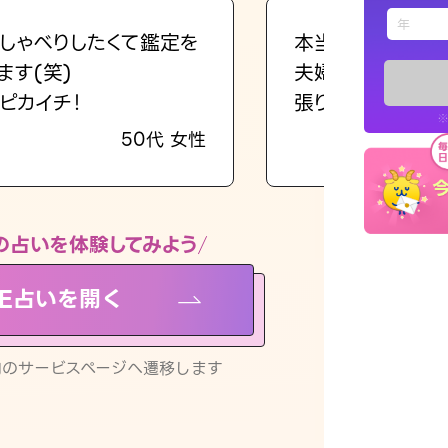
えもじの
しゃべりしたくて鑑定を
本当に相談してよ
ます(笑)
夫婦で乗り越える
占い記事
ピカイチ！
張ります！
※
50代 女性
お知らせ
の占いを体験してみよう
NE占いを開く
※LINEアプ
リ内のサービスページへ遷移します