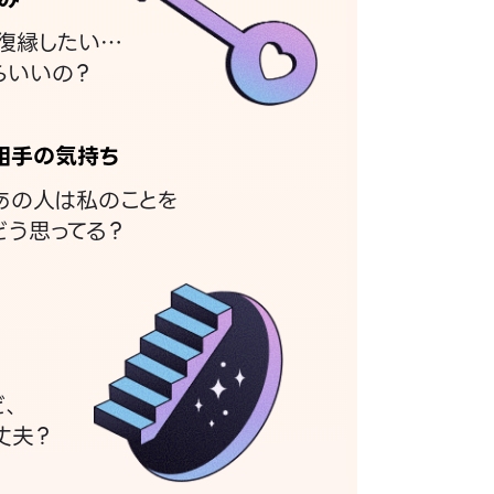
復縁したい…
らいいの？
相手の気持ち
あの人は私のことを
どう思ってる？
ど、
丈夫？