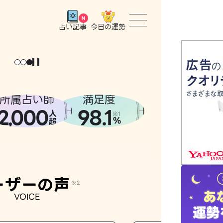
今日の運勢
占い記事
トップ
ょっと
。
元
気
に
な
った
、
話
し
たら
ユーザー
所属占い師
満足度
2
000
98.1
,
人
相談事例
※1
%
超
占いの流
おすすめ
ーザーの声
※2
VOICE
よくある