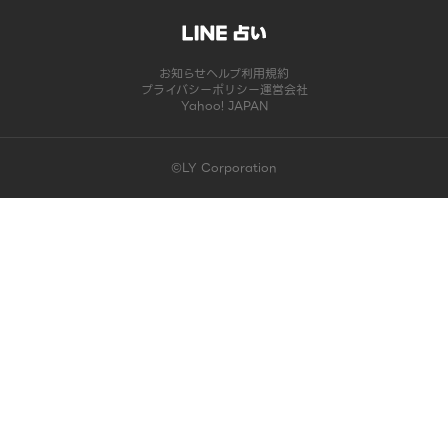
お知らせ
ヘルプ
利用規約
プライバシーポリシー
運営会社
Yahoo! JAPAN
©LY Corporation
このコンテンツは掲載が終了しました | LINE占い