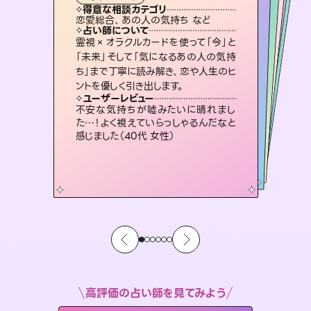
霊視・オーラ
スピリチュアル・リーディング
スピリチュアル・リーディング
スピリチュアル・リーディング
タロット
得意な相談カテゴリ
得意な相談カテゴリ
得意な相談カテゴリ
スピリチュアル・リーディング
得意な相談カテゴリ
得意な相談カテゴリ
恋愛総合、あの人の気持ち など
恋愛総合、片想い、二人の未来 など
片想い、あの人の気持ち、復縁 など
片想い、あの人の気持ち、復縁 など
得意な相談カテゴリ
出逢い、片想い、復縁 など
片想い、二人の未来、年の差 など
占い師について
占い師について
占い師について
占い師について
占い師について
占い師について
未来には何パターンもの選択肢があり
ます。不安で視えにくくなっているあな
たの素敵な未来を見つけ、その未来を
3,700年以上の歴史を持つ東洋最古の
占術「易占」で詳細まで占い、幸せへ向
かう道筋を示します。厳しい結果にも具
復縁、恋愛、不倫の行方、同性愛や片
思い、仕事関係や借金問題まで知りた
いことや心の負担になっていることを
霊視×オラクルカードを使って「今」と
連絡再開、復縁、成就などの報告実績
多数。セラピストとして2万超の施術経
験があるからこそできる鑑定で、より良
「未来」そして「気になるあの人の気持
ち」まで丁寧に読み解き、恋や人生のヒ
選択できるようアドバイスします。
恋愛のお悩みの中でも特に「曖昧な関係」の相談を得意としており、友達以上恋人未満なお相手との今後や本音を丁寧に読み解き恋愛成就へと導きます。
体的な対策をお伝えします。
い未来をサポートします。
紐解き、背中をそっと押して導きます。
ユーザーレビュー
ユーザーレビュー
ントを優しく引き出します。
ユーザーレビュー
ユーザーレビュー
職場の人の性質や人間関係、本心など
本当によく視えていてびっくり。対策が
ユーザーレビュー
鑑定していただいてアドバイス通りに行
動すると仲が復活してきました。ありが
とても心温まる鑑定でした。しかもこち
らは何も言っていないのに視えていらっ
複雑な背景もしっかり聞いて鑑定して
いただけました。気持ちが楽になりまし
ユーザーレビュー
安心感のあり、言い切ってくれる所や濁
さない鑑定のおかげで、毎回自分の気
打てて前向きになれます（40代）
不安な気持ちが嘘みたいに晴れまし
とうございました（40代 女性）
しゃるんだなと驚きです（30代女性）
た（50代 女性）
た…！よく視えていらっしゃるんだなと
持ちを整えられます（30代 男性）
感じました（40代 女性）
高評価の占い師を見てみよう