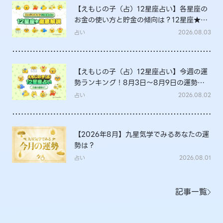
【えもじの子（占）12星座占い】各星座の
お金の使い方と貯金の傾向は？12星座★徹
底解説
占い
2026.08.03
【えもじの子（占）12星座占い】今週の運
勢ランキング！8月3日～8月9日の運勢
は？
占い
2026.08.02
【2026年8月】九星気学でみるあなたの運
勢は？
占い
2026.08.01
記事一覧