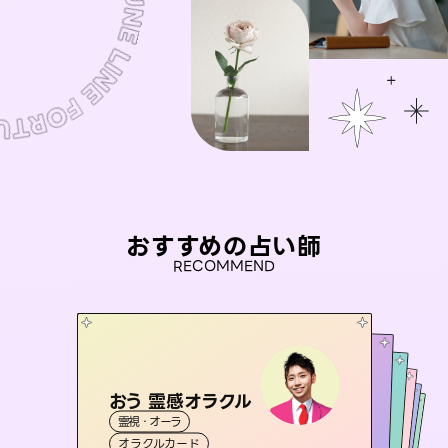
おすすめの占い師
RECOMMEND
おう 霊感オラクル
アイリス -iris-
彗望
桃源珠羽
（
すいぼう
未来視師＊花
）
霊視・オーラ
西洋占星術
（
とうげんみう
タロット
セラピスト理恵
霊視・オーラ
）
霊視・オーラ
透視
霊視・オーラ
タロット
オラクルカード
ルーン
心理学