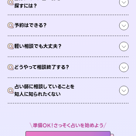
Q
探すには？
Q
予約はできる？
Q
軽い相談でも大丈夫？
Q
どうやって相談終了する？
占い師に相談していることを
Q
知人に知られたくない
準備OK！さっそく占いを始めよう