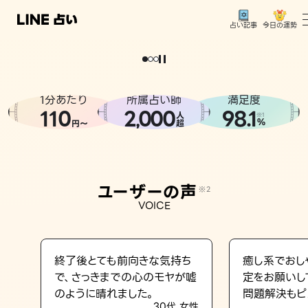
今日の運勢
占い記事
。
どうせなら
運
気
を
味
方
に
し
た
い
、
恋
も
仕
事
も
トップ
ユーザーの声
1分あたり
所属占い師
満足度
相談事例
110
2
000
98.1
,
人
※1
%
円〜
超
占いの流れ
おすすめの占い師
ユーザーの声
※2
よくある質問
VOICE
えもじの子（占）12星座占い
占い記事
終了後とても前向きな気持ち
癒し系でおし
で、さっきまでの心のモヤが嘘
定をお願いし
お知らせ
のように晴れました。
問題解決もピ
30代 女性