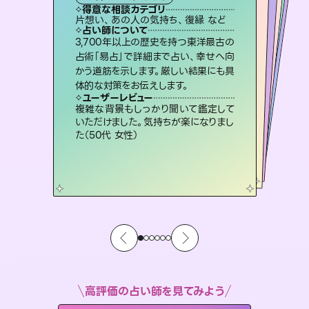
タロット
西洋占星術
スピリチュアル・リーディング
オラクルカード
スピリチュアル・リーディング
タロット
得意な相談カテゴリ
得意な相談カテゴリ
得意な相談カテゴリ
ルーン
得意な相談カテゴリ
得意な相談カテゴリ
片想い、あの人の気持ち、復縁 など
片想い、あの人の気持ち、復縁 など
出逢い、片想い、復縁 など
恋愛総合、あの人の気持ち など
得意な相談カテゴリ
片想い、二人の未来、年の差 など
恋愛総合、片想い、二人の未来 など
占い師について
占い師について
占い師について
占い師について
占い師について
占い師について
連絡再開、復縁、成就などの報告実績
多数。セラピストとして2万超の施術経
験があるからこそできる鑑定で、より良
未来には何パターンもの選択肢があり
ます。不安で視えにくくなっているあな
たの素敵な未来を見つけ、その未来を
恋愛のお悩みの中でも特に「曖昧な関
係」の相談を得意としており、友達以上
恋人未満なお相手との今後や本音を丁
3,700年以上の歴史を持つ東洋最古の
復縁、恋愛、不倫の行方、同性愛や片
思い、仕事関係や借金問題まで知りた
いことや心の負担になっていることを
占術「易占」で詳細まで占い、幸せへ向
かう道筋を示します。厳しい結果にも具
い未来をサポートします。
霊視×オラクルカードを使って「今」と「未来」そして「気になるあの人の気持ち」まで丁寧に読み解き、恋や人生のヒントを優しく引き出します。
選択できるようアドバイスします。
紐解き、背中をそっと押して導きます。
寧に読み解き恋愛成就へと導きます。
ユーザーレビュー
ユーザーレビュー
体的な対策をお伝えします。
ユーザーレビュー
ユーザーレビュー
とても心温まる鑑定でした。しかもこち
らは何も言っていないのに視えていらっ
ユーザーレビュー
不安な気持ちが嘘みたいに晴れまし
た…！よく視えていらっしゃるんだなと
安心感のあり、言い切ってくれる所や濁
さない鑑定のおかげで、毎回自分の気
職場の人の性質や人間関係、本心など
本当によく視えていてびっくり。対策が
ユーザーレビュー
鑑定していただいてアドバイス通りに行
動すると仲が復活してきました。ありが
しゃるんだなと驚きです（30代女性）
複雑な背景もしっかり聞いて鑑定して
感じました（40代 女性）
持ちを整えられます（30代 男性）
打てて前向きになれます（40代）
いただけました。気持ちが楽になりまし
とうございました（40代 女性）
た（50代 女性）
高評価の占い師を見てみよう