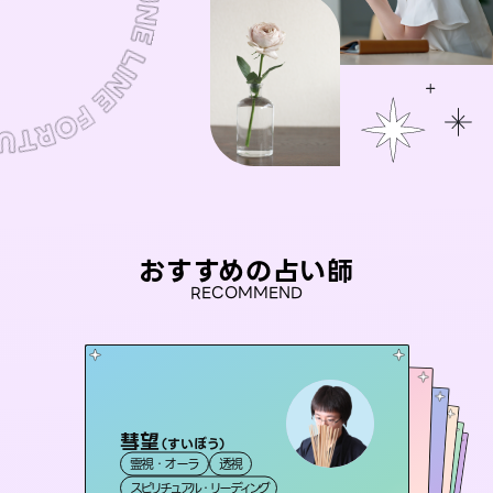
おすすめの占い師
RECOMMEND
彗望
桃源珠羽
（
すいぼう
）
未来視師＊花
（
とうげんみう
）
おう 霊感オラクル
セラピスト理恵
霊視・オーラ
透視
霊視・オーラ
タロット
アイリス -iris-
霊視・オーラ
霊視・オーラ
心理学
霊視・オーラ
スピリチュアル・リーディング
スピリチュアル・リーディング