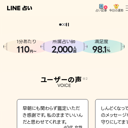
今日の運勢
占い記事
。
どうせなら
運
気
を
味
方
に
し
た
い
、
恋
も
仕
事
も
トップ
ユーザーの声
1分あたり
所属占い師
満足度
相談事例
110
2
000
98.1
,
人
※1
%
円〜
超
占いの流れ
おすすめの占い師
ユーザーの声
※2
よくある質問
VOICE
えもじの子（占）12星座占い
占い記事
早朝にも関わらず鑑定いただ
しんどくなっ
き感謝です。私のままでいいん
のメッセージ
お知らせ
だと思わせてくれます。
守りにしてま
40代 女性