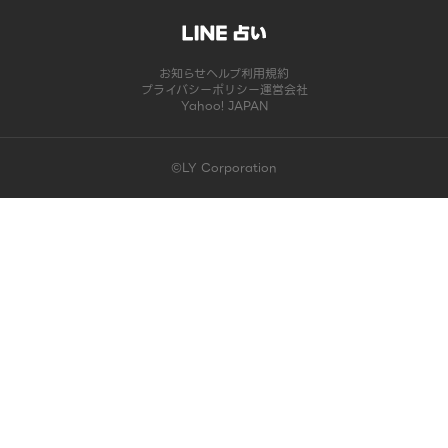
お知らせ
ヘルプ
利用規約
プライバシーポリシー
運営会社
Yahoo! JAPAN
©LY Corporation
このコンテンツは掲載が終了しました | LINE占い