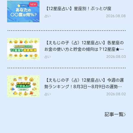
【12星座占い】星座別！ぶっとび度
占い
2026.08.08
【えもじの子（占）12星座占い】各星座の
お金の使い方と貯金の傾向は？12星座★徹
底解説
占い
2026.08.03
【えもじの子（占）12星座占い】今週の運
勢ランキング！8月3日～8月9日の運勢
は？
占い
2026.08.02
記事一覧