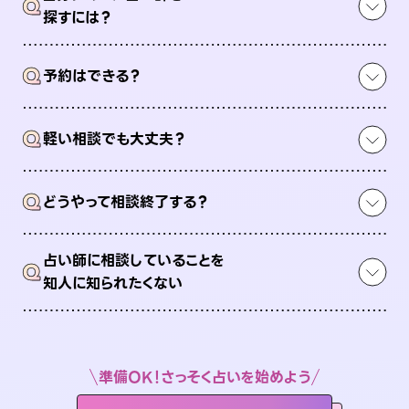
Q
探すには？
Q
予約はできる？
Q
軽い相談でも大丈夫？
Q
どうやって相談終了する？
占い師に相談していることを
Q
知人に知られたくない
準備OK！さっそく占いを始めよう