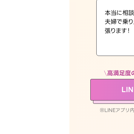
本当に相談
夫婦で乗り
張ります！
高満足度
LI
※LINEアプ