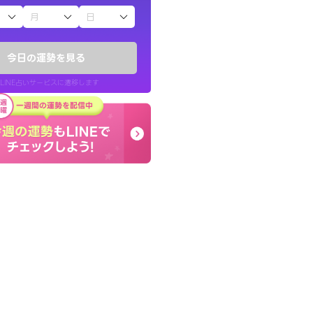
子（占）12星座占い
鑑定いただき感
とても的確で感じていた
でいいんだと思わ
言語化してくれたので腑
今日の運勢を見る
た。
LINE占いサービスに遷移します
40代 女性
LINE占いを開く
リ内のサービスページへ遷移します