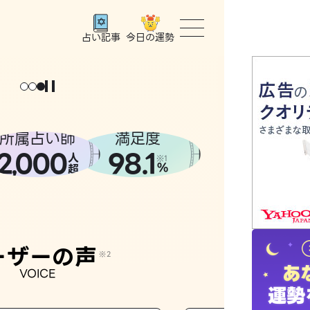
今日の運勢
占い記事
トップ
ユーザー
所属占い師
満足度
2
000
98.1
,
人
相談事例
※1
%
超
占いの流
おすすめ
ーザーの声
※2
VOICE
よくある