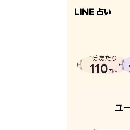
1分あたり
110
円〜
ユ