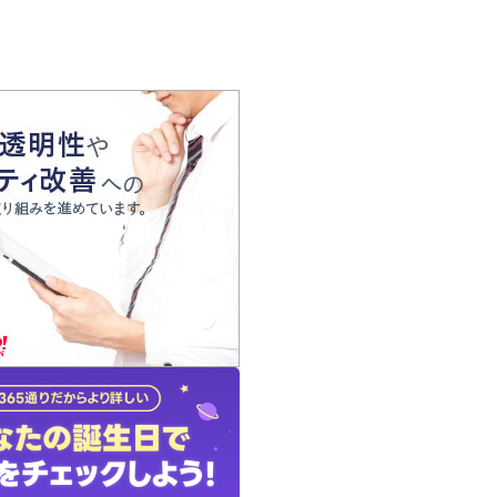
の声
れ
の占い師
質問