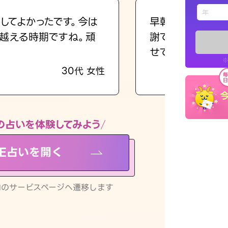
えもじの
してよかったです。今は
早朝にも関わらず
越える時期ですね。頑
謝です。私のまま
占い記事
せてくれます。
※
30代 女性
お知らせ
の占いを体験してみよう
NE占いを開く
※LINEアプ
リ内のサービスページへ遷移します