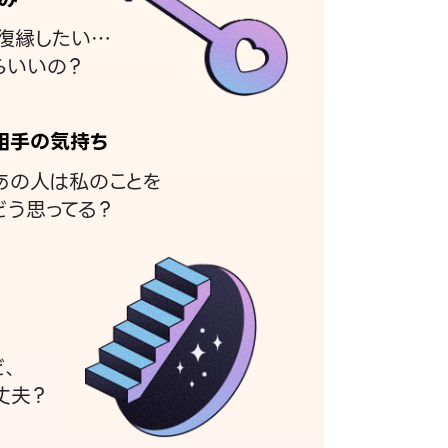
復縁したい…
らいいの？
相手の気持ち
あの人は私のことを
どう思ってる？
ど、
丈夫？