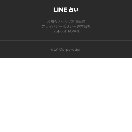
お知らせ
ヘルプ
利用規約
プライバシーポリシー
運営会社
Yahoo! JAPAN
©LY Corporation
このコンテンツは掲載が終了しました | LINE占い