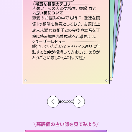
霊視・オーラ
ルーン
スピリチュアル・リーディング
オラクルカード
心理学
得意な相談カテゴリ
得意な相談カテゴリ
得意な相談カテゴリ
スピリチュアル・リーディング
得意な相談カテゴリ
得意な相談カテゴリ
片想い、あの人の気持ち、復縁 など
片想い、あの人の気持ち、復縁 など
恋愛総合、片想い、二人の未来 など
片想い、二人の未来、年の差 など
得意な相談カテゴリ
恋愛総合、あの人の気持ち など
出逢い、片想い、復縁 など
占い師について
占い師について
占い師について
占い師について
占い師について
占い師について
霊視×オラクルカードを使って「今」と
「未来」そして「気になるあの人の気持
ち」まで丁寧に読み解き、恋や人生のヒ
復縁、恋愛、不倫の行方、同性愛や片
思い、仕事関係や借金問題まで知りた
いことや心の負担になっていることを
3,700年以上の歴史を持つ東洋最古の
占術「易占」で詳細まで占い、幸せへ向
かう道筋を示します。厳しい結果にも具
恋愛のお悩みの中でも特に「曖昧な関
未来には何パターンもの選択肢があり
ます。不安で視えにくくなっているあな
たの素敵な未来を見つけ、その未来を
係」の相談を得意としており、友達以上
恋人未満なお相手との今後や本音を丁
ントを優しく引き出します。
連絡再開、復縁、成就などの報告実績多数。セラピストとして2万超の施術経験があるからこそできる鑑定で、より良い未来をサポートします。
紐解き、背中をそっと押して導きます。
選択できるようアドバイスします。
体的な対策をお伝えします。
ユーザーレビュー
ユーザーレビュー
寧に読み解き恋愛成就へと導きます。
ユーザーレビュー
ユーザーレビュー
不安な気持ちが嘘みたいに晴れまし
た…！よく視えていらっしゃるんだなと
ユーザーレビュー
とても心温まる鑑定でした。しかもこち
らは何も言っていないのに視えていらっ
職場の人の性質や人間関係、本心など
本当によく視えていてびっくり。対策が
安心感のあり、言い切ってくれる所や濁
さない鑑定のおかげで、毎回自分の気
ユーザーレビュー
複雑な背景もしっかり聞いて鑑定して
いただけました。気持ちが楽になりまし
感じました（40代 女性）
鑑定していただいてアドバイス通りに行
しゃるんだなと驚きです（30代女性）
打てて前向きになれます（40代）
持ちを整えられます（30代 男性）
動すると仲が復活してきました。ありが
た（50代 女性）
とうございました（40代 女性）
高評価の占い師を見てみよう