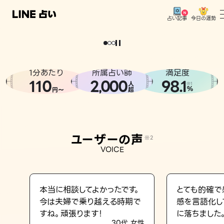
今日の運勢
占い記事
。
どうせなら
運
気
を
味
方
に
し
た
い
、
恋
も
仕
事
も
トップ
ユーザーの声
1分あたり
所属占い師
満足度
相談事例
110
2
000
98.1
,
人
※1
%
円〜
超
占いの流れ
おすすめの占い師
ユーザーの声
※2
よくある質問
VOICE
えもじの子（占）12星座占い
占い記事
本当に相談してよかったです。
とても的確で
今は夫婦で乗り越える時期で
感を言語化し
お知らせ
すね。頑張ります！
に落ちました
30代 女性