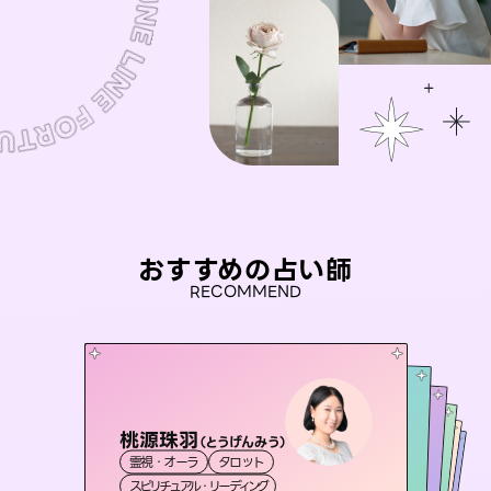
おすすめの占い師
RECOMMEND
桃源珠羽
彗望
（
とうげんみう
）
アイリス -iris-
（
すいぼう
）
セラピスト理恵
おう 霊感オラクル
霊視・オーラ
タロット
霊視・オーラ
透視
未来視師＊花
西洋占星術
タロット
霊視・オーラ
霊視・オーラ
タロット
スピリチュアル・リーディング
スピリチュアル・リーディング