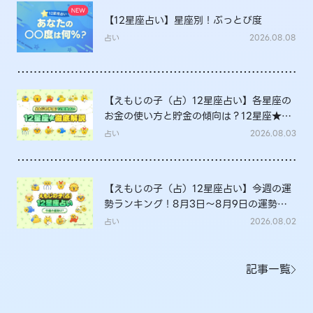
【12星座占い】星座別！ぶっとび度
占い
2026.08.08
【えもじの子（占）12星座占い】各星座の
お金の使い方と貯金の傾向は？12星座★徹
底解説
占い
2026.08.03
【えもじの子（占）12星座占い】今週の運
勢ランキング！8月3日～8月9日の運勢
は？
占い
2026.08.02
記事一覧