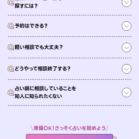
Q
探すには？
Q
予約はできる？
Q
軽い相談でも大丈夫？
Q
どうやって相談終了する？
占い師に相談していることを
Q
知人に知られたくない
準備OK！さっそく占いを始めよう