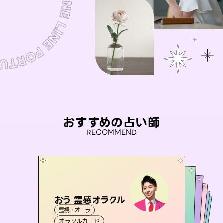
おすすめの占い師
RECOMMEND
おう 霊感オラクル
セラピスト理恵
アイリス -iris-
桃源珠羽
未来視師＊花
霊視・オーラ
霊視・オーラ
（
とうげんみう
タロット
彗望
西洋占星術
）
タロット
霊視・オーラ
（
すいぼう
霊視・オーラ
タロット
オラクルカード
）
スピリチュアル・リーディング
心理学