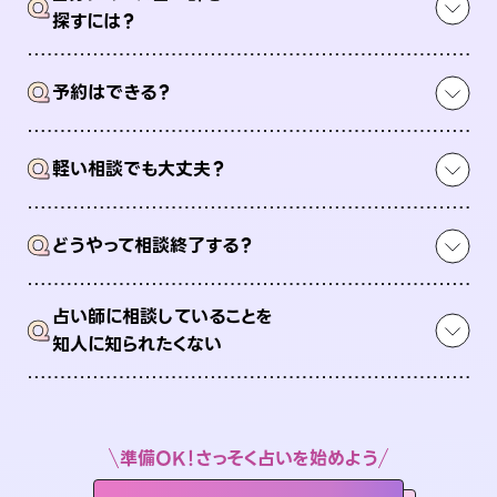
Q
探すには？
Q
予約はできる？
Q
軽い相談でも大丈夫？
Q
どうやって相談終了する？
占い師に相談していることを
Q
知人に知られたくない
準備OK！さっそく占いを始めよう