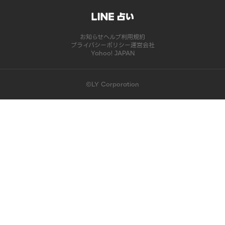
お知らせ
ヘルプ
利用規約
プライバシーポリシー
運営会社
Yahoo! JAPAN
©LY Corporation
このコンテンツは掲載が終了しました | LINE占い