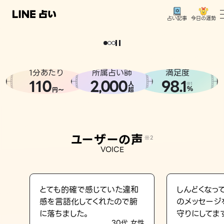
今日の運勢
占い記事
。
どうせなら
運
気
を
味
方
に
し
た
い
、
恋
も
仕
事
も
トップ
ユーザーの声
1分あたり
所属占い師
満足度
相談事例
110
2
000
98.1
,
人
※1
%
円〜
超
占いの流れ
おすすめの占い師
ユーザーの声
※2
よくある質問
VOICE
えもじの子（占）12星座占い
占い記事
とても的確で感じていた違和
しんどくなっ
感を言語化してくれたので腑
のメッセージ
お知らせ
に落ちました。
守りにしてま
30代 女性