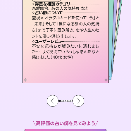
霊視・オーラ
ルーン
スピリチュアル・リーディング
スピリチュアル・リーディング
透視
得意な相談カテゴリ
得意な相談カテゴリ
得意な相談カテゴリ
スピリチュアル・リーディング
得意な相談カテゴリ
得意な相談カテゴリ
恋愛総合、あの人の気持ち など
片想い、二人の未来、年の差 など
恋愛総合、片想い、二人の未来 など
片想い、あの人の気持ち、復縁 など
得意な相談カテゴリ
出逢い、片想い、復縁 など
片想い、あの人の気持ち、復縁 など
占い師について
占い師について
占い師について
占い師について
占い師について
占い師について
未来には何パターンもの選択肢があり
ます。不安で視えにくくなっているあな
たの素敵な未来を見つけ、その未来を
復縁、恋愛、不倫の行方、同性愛や片
思い、仕事関係や借金問題まで知りた
いことや心の負担になっていることを
連絡再開、復縁、成就などの報告実績
多数。セラピストとして2万超の施術経
験があるからこそできる鑑定で、より良
霊視×オラクルカードを使って「今」と
3,700年以上の歴史を持つ東洋最古の
占術「易占」で詳細まで占い、幸せへ向
かう道筋を示します。厳しい結果にも具
「未来」そして「気になるあの人の気持
ち」まで丁寧に読み解き、恋や人生のヒ
選択できるようアドバイスします。
恋愛のお悩みの中でも特に「曖昧な関係」の相談を得意としており、友達以上恋人未満なお相手との今後や本音を丁寧に読み解き恋愛成就へと導きます。
紐解き、背中をそっと押して導きます。
体的な対策をお伝えします。
い未来をサポートします。
ユーザーレビュー
ユーザーレビュー
ントを優しく引き出します。
ユーザーレビュー
ユーザーレビュー
職場の人の性質や人間関係、本心など
本当によく視えていてびっくり。対策が
ユーザーレビュー
鑑定していただいてアドバイス通りに行
動すると仲が復活してきました。ありが
複雑な背景もしっかり聞いて鑑定して
いただけました。気持ちが楽になりまし
安心感のあり、言い切ってくれる所や濁
さない鑑定のおかげで、毎回自分の気
ユーザーレビュー
とても心温まる鑑定でした。しかもこち
らは何も言っていないのに視えていらっ
打てて前向きになれます（40代）
不安な気持ちが嘘みたいに晴れまし
とうございました（40代 女性）
た（50代 女性）
持ちを整えられます（30代 男性）
た…！よく視えていらっしゃるんだなと
しゃるんだなと驚きです（30代女性）
感じました（40代 女性）
高評価の占い師を見てみよう