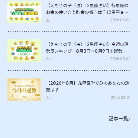
【えもじの子（占）12星座占い】各星座の
お金の使い方と貯金の傾向は？12星座★徹
底解説
占い
2026.08.03
【えもじの子（占）12星座占い】今週の運
勢ランキング！8月3日～8月9日の運勢
は？
占い
2026.08.02
【2026年8月】九星気学でみるあなたの運
勢は？
占い
2026.08.01
記事一覧