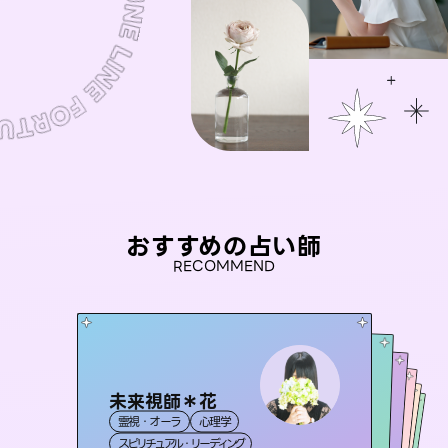
おすすめの占い師
RECOMMEND
未来視師＊花
彗望
アイリス -iris-
（
すいぼう
）
桃源珠羽
おう 霊感オラクル
霊視・オーラ
心理学
霊視・オーラ
（
とうげんみう
透視
セラピスト理恵
西洋占星術
）
タロット
霊視・オーラ
霊視・オーラ
タロット
スピリチュアル・リーディング
スピリチュアル・リーディング