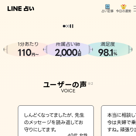
今日の運勢
占い記事
。
どうせなら
運
気
を
味
方
に
し
た
い
、
恋
も
仕
事
も
トップ
ユーザーの声
1分あたり
所属占い師
満足度
相談事例
110
2
000
98.1
,
人
※1
%
円〜
超
占いの流れ
おすすめの占い師
ユーザーの声
※2
よくある質問
VOICE
えもじの子（占）12星座占い
占い記事
しんどくなってましたが、先生
本当に相談し
のメッセージを読み返してお
今は夫婦で乗
お知らせ
守りにしてます。
すね。頑張り
40代 女性