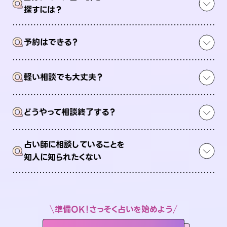
Q
探すには？
Q
予約はできる？
Q
軽い相談でも大丈夫？
Q
どうやって相談終了する？
占い師に相談していることを
Q
知人に知られたくない
準備OK！さっそく占いを始めよう