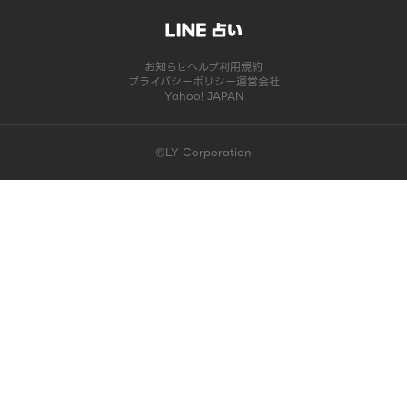
お知らせ
ヘルプ
利用規約
プライバシーポリシー
運営会社
Yahoo! JAPAN
©LY Corporation
このコンテンツは掲載が終了しました | LINE占い