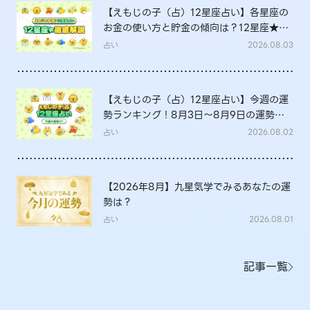
【えもじの子（占）12星座占い】各星座の
お金の使い方と貯金の傾向は？12星座★徹
底解説
占い
2026.08.03
【えもじの子（占）12星座占い】今週の運
勢ランキング！8月3日～8月9日の運勢
は？
占い
2026.08.02
【2026年8月】九星気学でみるあなたの運
勢は？
占い
2026.08.01
記事一覧