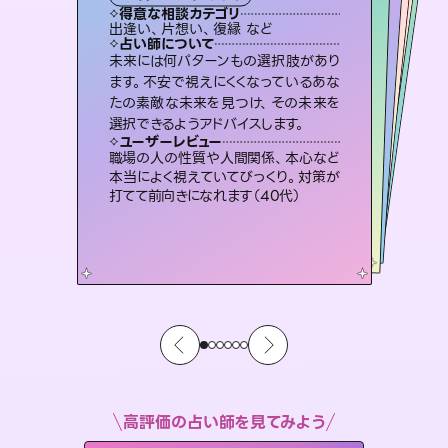
霊視・オーラ
ルーン
スピリチュアル・リーディング
オラクルカード
タロット
得意な相談カテゴリ
得意な相談カテゴリ
得意な相談カテゴリ
スピリチュアル・リーディング
得意な相談カテゴリ
得意な相談カテゴリ
出逢い、片想い、復縁 など
片想い、あの人の気持ち、復縁 など
恋愛総合、片想い、二人の未来 など
片想い、あの人の気持ち、復縁 など
得意な相談カテゴリ
恋愛総合、あの人の気持ち など
片想い、二人の未来、年の差 など
占い師について
占い師について
占い師について
占い師について
占い師について
占い師について
霊視×オラクルカードを使って「今」と
「未来」そして「気になるあの人の気持
ち」まで丁寧に読み解き、恋や人生のヒ
復縁、恋愛、不倫の行方、同性愛や片
思い、仕事関係や借金問題まで知りた
いことや心の負担になっていることを
3,700年以上の歴史を持つ東洋最古の
占術「易占」で詳細まで占い、幸せへ向
かう道筋を示します。厳しい結果にも具
未来には何パターンもの選択肢があり
連絡再開、復縁、成就などの報告実績
多数。セラピストとして2万超の施術経
験があるからこそできる鑑定で、より良
ます。不安で視えにくくなっているあな
たの素敵な未来を見つけ、その未来を
ントを優しく引き出します。
恋愛のお悩みの中でも特に「曖昧な関係」の相談を得意としており、友達以上恋人未満なお相手との今後や本音を丁寧に読み解き恋愛成就へと導きます。
紐解き、背中をそっと押して導きます。
い未来をサポートします。
体的な対策をお伝えします。
ユーザーレビュー
ユーザーレビュー
選択できるようアドバイスします。
ユーザーレビュー
ユーザーレビュー
不安な気持ちが嘘みたいに晴れまし
た…！よく視えていらっしゃるんだなと
ユーザーレビュー
鑑定していただいてアドバイス通りに行
動すると仲が復活してきました。ありが
とても心温まる鑑定でした。しかもこち
らは何も言っていないのに視えていらっ
安心感のあり、言い切ってくれる所や濁
さない鑑定のおかげで、毎回自分の気
ユーザーレビュー
複雑な背景もしっかり聞いて鑑定して
いただけました。気持ちが楽になりまし
感じました（40代 女性）
職場の人の性質や人間関係、本心など
とうございました（40代 女性）
しゃるんだなと驚きです（30代女性）
持ちを整えられます（30代 男性）
本当によく視えていてびっくり。対策が
た（50代 女性）
打てて前向きになれます（40代）
高評価の占い師を見てみよう