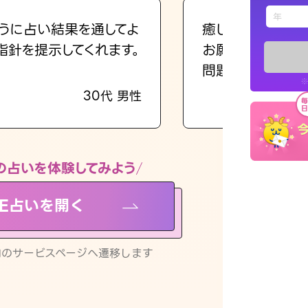
えもじの
うに占い結果を通してよ
癒し系でおしゃべ
指針を提示してくれます。
お願いしてます(笑
占い記事
問題解決もピカイ
※
30代 男性
お知らせ
の占いを体験してみよう
NE占いを開く
※LINEアプ
リ内のサービスページへ遷移します