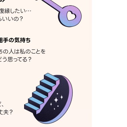
復縁したい…
らいいの？
相手の気持ち
あの人は私のことを
どう思ってる？
ど、
丈夫？