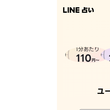
1分あたり
110
円〜
ユ