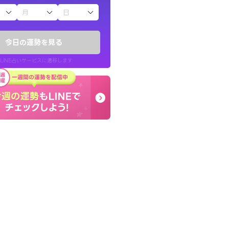
子（占）12星座占い
りしたくて鑑定を
早朝にも関わらず鑑定
)
謝です。私のままでいい
今日の運勢を見る
チ！
せてくれます。
LINE占いサービスに遷移します
50代 女性
LINE占いを開く
リ内のサービスページへ遷移します