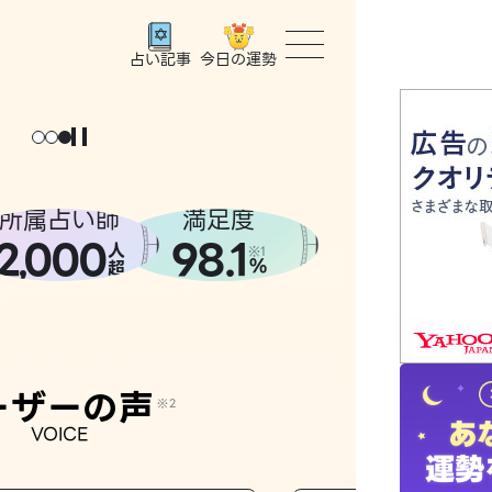
今日の運勢
占い記事
トップ
ユーザー
所属占い師
満足度
2
000
98.1
,
人
相談事例
※1
%
超
占いの流
おすすめ
ーザーの声
※2
VOICE
よくある