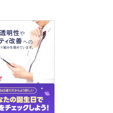
の声
れ
の占い師
質問