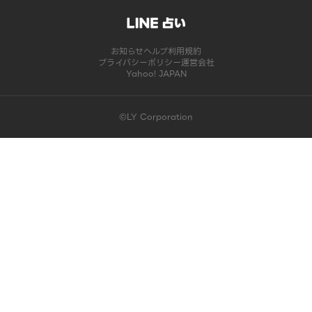
お知らせ
ヘルプ
利用規約
プライバシーポリシー
運営会社
Yahoo! JAPAN
©LY Corporation
このコンテンツは掲載が終了しました | LINE占い