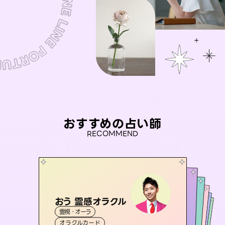
おすすめの占い師
RECOMMEND
おう 霊感オラクル
アイリス -iris-
彗望
桃源珠羽
（
すいぼう
未来視師＊花
）
霊視・オーラ
西洋占星術
（
とうげんみう
タロット
セラピスト理恵
霊視・オーラ
）
霊視・オーラ
透視
霊視・オーラ
タロット
オラクルカード
ルーン
心理学