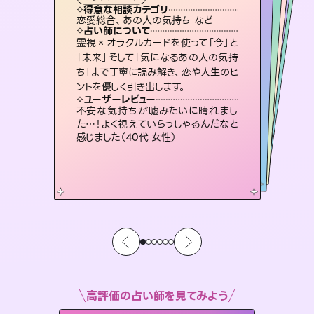
霊視・オーラ
スピリチュアル・リーディング
スピリチュアル・リーディング
スピリチュアル・リーディング
タロット
得意な相談カテゴリ
得意な相談カテゴリ
得意な相談カテゴリ
スピリチュアル・リーディング
得意な相談カテゴリ
得意な相談カテゴリ
恋愛総合、あの人の気持ち など
恋愛総合、片想い、二人の未来 など
片想い、あの人の気持ち、復縁 など
片想い、あの人の気持ち、復縁 など
得意な相談カテゴリ
出逢い、片想い、復縁 など
片想い、二人の未来、年の差 など
占い師について
占い師について
占い師について
占い師について
占い師について
占い師について
未来には何パターンもの選択肢があり
ます。不安で視えにくくなっているあな
たの素敵な未来を見つけ、その未来を
3,700年以上の歴史を持つ東洋最古の
占術「易占」で詳細まで占い、幸せへ向
かう道筋を示します。厳しい結果にも具
復縁、恋愛、不倫の行方、同性愛や片
思い、仕事関係や借金問題まで知りた
いことや心の負担になっていることを
霊視×オラクルカードを使って「今」と
連絡再開、復縁、成就などの報告実績
多数。セラピストとして2万超の施術経
験があるからこそできる鑑定で、より良
「未来」そして「気になるあの人の気持
ち」まで丁寧に読み解き、恋や人生のヒ
選択できるようアドバイスします。
恋愛のお悩みの中でも特に「曖昧な関係」の相談を得意としており、友達以上恋人未満なお相手との今後や本音を丁寧に読み解き恋愛成就へと導きます。
体的な対策をお伝えします。
い未来をサポートします。
紐解き、背中をそっと押して導きます。
ユーザーレビュー
ユーザーレビュー
ントを優しく引き出します。
ユーザーレビュー
ユーザーレビュー
職場の人の性質や人間関係、本心など
本当によく視えていてびっくり。対策が
ユーザーレビュー
鑑定していただいてアドバイス通りに行
動すると仲が復活してきました。ありが
とても心温まる鑑定でした。しかもこち
らは何も言っていないのに視えていらっ
複雑な背景もしっかり聞いて鑑定して
いただけました。気持ちが楽になりまし
ユーザーレビュー
安心感のあり、言い切ってくれる所や濁
さない鑑定のおかげで、毎回自分の気
打てて前向きになれます（40代）
不安な気持ちが嘘みたいに晴れまし
とうございました（40代 女性）
しゃるんだなと驚きです（30代女性）
た（50代 女性）
た…！よく視えていらっしゃるんだなと
持ちを整えられます（30代 男性）
感じました（40代 女性）
高評価の占い師を見てみよう