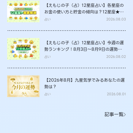
【えもじの子（占）12星座占い】各星座の
お金の使い方と貯金の傾向は？12星座★徹
底解説
占い
2026.08.03
【えもじの子（占）12星座占い】今週の運
勢ランキング！8月3日～8月9日の運勢
は？
占い
2026.08.02
【2026年8月】九星気学でみるあなたの運
勢は？
占い
2026.08.01
記事一覧