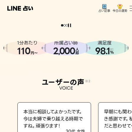
今日の運勢
占い記事
。
どうせなら
運
気
を
味
方
に
し
た
い
、
恋
も
仕
事
も
トップ
ユーザーの声
1分あたり
所属占い師
満足度
相談事例
110
2
000
98.1
,
人
※1
%
円〜
超
占いの流れ
おすすめの占い師
ユーザーの声
※2
よくある質問
VOICE
えもじの子（占）12星座占い
占い記事
本当に相談してよかったです。
早朝にも関わ
今は夫婦で乗り越える時期で
き感謝です。
お知らせ
すね。頑張ります！
だと思わせて
30代 女性