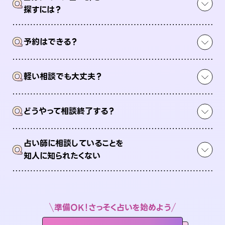
Q
探すには？
Q
予約はできる？
Q
軽い相談でも大丈夫？
Q
どうやって相談終了する？
占い師に相談していることを
Q
知人に知られたくない
準備OK！さっそく占いを始めよう