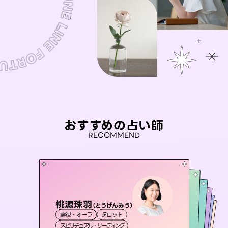
おすすめの占い師
RECOMMEND
桃源珠羽
セラピスト理恵
（
とうげんみう
）
彗望
アイリス -iris-
（
すいぼう
未来視師＊花
）
霊視・オーラ
タロット
霊視・オーラ
タロット
おう 霊感オラクル
霊視・オーラ
西洋占星術
透視
霊視・オーラ
タロット
スピリチュアル・リーディング
スピリチュアル・リーディング
心理学