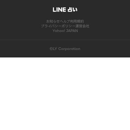
お知らせ
ヘルプ
利用規約
プライバシーポリシー
運営会社
Yahoo! JAPAN
©LY Corporation
このコンテンツは掲載が終了しました | LINE占い