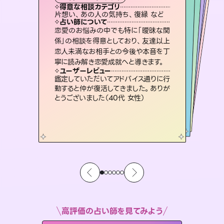
霊視・オーラ
スピリチュアル・リーディング
ルーン
スピリチュアル・リーディング
得意な相談カテゴリ
得意な相談カテゴリ
得意な相談カテゴリ
オラクルカード
得意な相談カテゴリ
得意な相談カテゴリ
片想い、あの人の気持ち、復縁 など
片想い、二人の未来、年の差 など
片想い、あの人の気持ち、復縁 など
恋愛総合、片想い、二人の未来 など
得意な相談カテゴリ
出逢い、片想い、復縁 など
恋愛総合、あの人の気持ち など
占い師について
占い師について
占い師について
占い師について
占い師について
占い師について
未来には何パターンもの選択肢があり
ます。不安で視えにくくなっているあな
たの素敵な未来を見つけ、その未来を
3,700年以上の歴史を持つ東洋最古の
占術「易占」で詳細まで占い、幸せへ向
かう道筋を示します。厳しい結果にも具
連絡再開、復縁、成就などの報告実績
多数。セラピストとして2万超の施術経
験があるからこそできる鑑定で、より良
恋愛のお悩みの中でも特に「曖昧な関
霊視×オラクルカードを使って「今」と
「未来」そして「気になるあの人の気持
ち」まで丁寧に読み解き、恋や人生のヒ
係」の相談を得意としており、友達以上
恋人未満なお相手との今後や本音を丁
選択できるようアドバイスします。
復縁、恋愛、不倫の行方、同性愛や片思い、仕事関係や借金問題まで知りたいことや心の負担になっていることを紐解き、背中をそっと押して導きます。
体的な対策をお伝えします。
ントを優しく引き出します。
い未来をサポートします。
ユーザーレビュー
ユーザーレビュー
寧に読み解き恋愛成就へと導きます。
ユーザーレビュー
ユーザーレビュー
職場の人の性質や人間関係、本心など
本当によく視えていてびっくり。対策が
ユーザーレビュー
安心感のあり、言い切ってくれる所や濁
さない鑑定のおかげで、毎回自分の気
不安な気持ちが嘘みたいに晴れまし
た…！よく視えていらっしゃるんだなと
複雑な背景もしっかり聞いて鑑定して
いただけました。気持ちが楽になりまし
ユーザーレビュー
とても心温まる鑑定でした。しかもこち
らは何も言っていないのに視えていらっ
打てて前向きになれます（40代）
鑑定していただいてアドバイス通りに行
持ちを整えられます（30代 男性）
感じました（40代 女性）
た（50代 女性）
動すると仲が復活してきました。ありが
しゃるんだなと驚きです（30代女性）
とうございました（40代 女性）
高評価の占い師を見てみよう