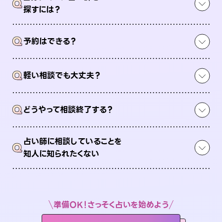
Q
探すには？
Q
予約はできる？
Q
軽い相談でも大丈夫？
Q
どうやって相談終了する？
占い師に相談していることを
Q
知人に知られたくない
準備OK！さっそく占いを始めよう