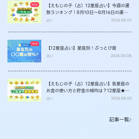
【えもじの子（占）12星座占い】今週の運
勢ランキング！8月10日～8月16日の運勢
は？
占い
2026.08.09
【12星座占い】星座別！ぶっとび度
占い
2026.08.08
【えもじの子（占）12星座占い】各星座の
お金の使い方と貯金の傾向は？12星座★徹
底解説
占い
2026.08.03
記事一覧