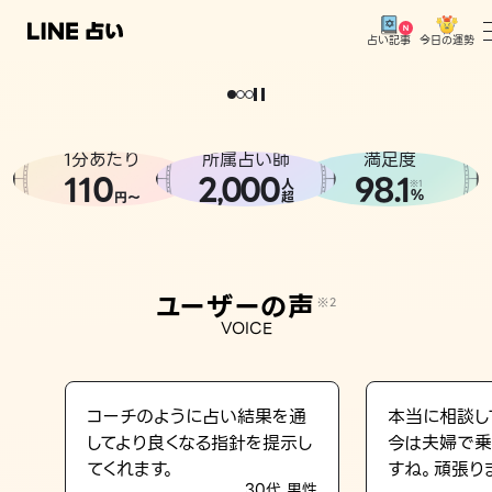
今日の運勢
占い記事
。
どうせなら
運
気
を
味
方
に
し
た
い
、
恋
も
仕
事
も
トップ
ユーザーの声
1分あたり
所属占い師
満足度
相談事例
110
2
000
98.1
,
人
※1
%
円〜
超
占いの流れ
おすすめの占い師
ユーザーの声
※2
よくある質問
VOICE
えもじの子（占）12星座占い
占い記事
コーチのように占い結果を通
本当に相談し
してより良くなる指針を提示し
今は夫婦で乗
お知らせ
てくれます。
すね。頑張り
30代 男性