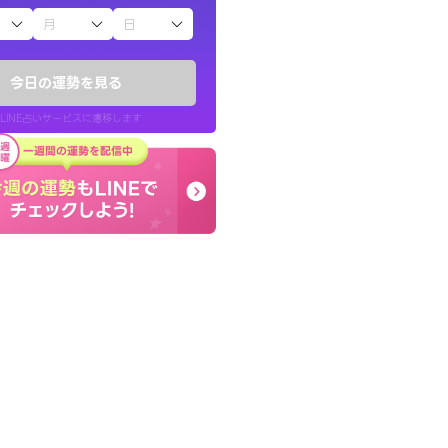
子（占）12星座占い
きな気持ちで、さ
早朝にも関わらず鑑定
ヤが嘘のように
謝です。私のままでいい
今日の運勢を見る
せてくれます。
LINE占いサービスに遷移します
30代 女性
LINE占いを開く
リ内のサービスページへ遷移します