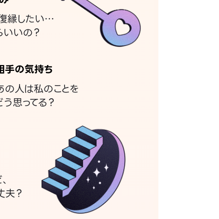
復縁したい…
らいいの？
相手の気持ち
あの人は私のことを
どう思ってる？
ど、
丈夫？