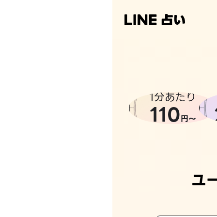
なんかち
1分あたり
110
円〜
ユ