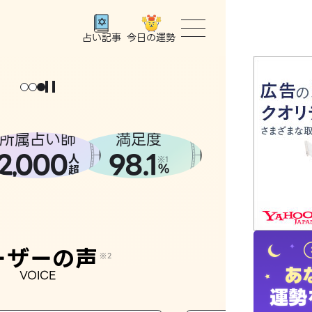
今日の運勢
占い記事
トップ
ょっと
。
元
気
に
な
った
、
話
し
たら
ユーザー
所属占い師
満足度
2
000
98.1
,
人
相談事例
※1
%
超
占いの流
おすすめ
ーザーの声
※2
VOICE
よくある