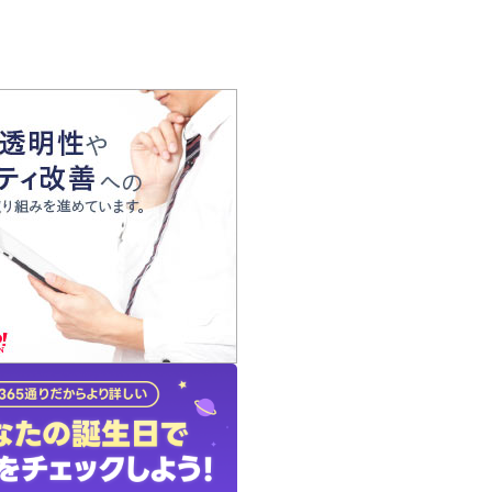
の声
れ
の占い師
質問