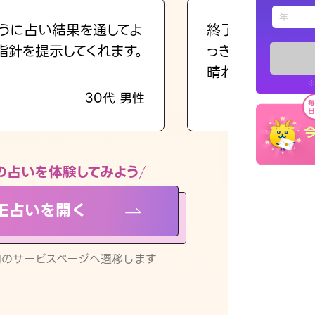
えもじの
うに占い結果を通してよ
終了後とても前向
指針を提示してくれます。
っきまでの心のモ
占い記事
晴れました。
※
30代 男性
お知らせ
の占いを体験してみよう
NE占いを開く
※LINEアプ
リ内のサービスページへ遷移します