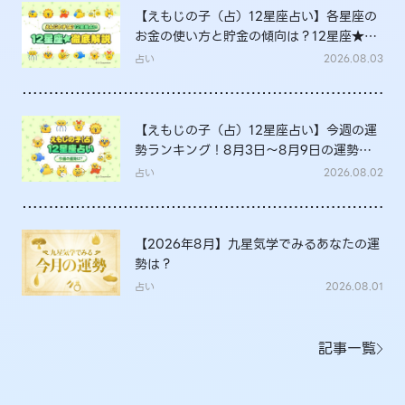
【えもじの子（占）12星座占い】各星座の
お金の使い方と貯金の傾向は？12星座★徹
底解説
占い
2026.08.03
【えもじの子（占）12星座占い】今週の運
勢ランキング！8月3日～8月9日の運勢
は？
占い
2026.08.02
【2026年8月】九星気学でみるあなたの運
勢は？
占い
2026.08.01
記事一覧