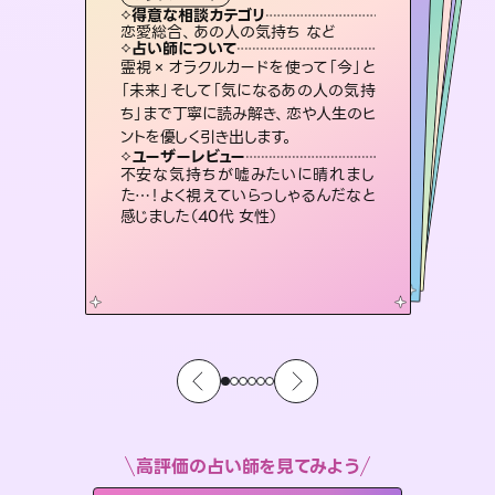
霊視・オーラ
スピリチュアル・リーディング
スピリチュアル・リーディング
スピリチュアル・リーディング
タロット
得意な相談カテゴリ
得意な相談カテゴリ
得意な相談カテゴリ
スピリチュアル・リーディング
得意な相談カテゴリ
得意な相談カテゴリ
恋愛総合、あの人の気持ち など
恋愛総合、片想い、二人の未来 など
片想い、あの人の気持ち、復縁 など
片想い、あの人の気持ち、復縁 など
得意な相談カテゴリ
出逢い、片想い、復縁 など
片想い、二人の未来、年の差 など
占い師について
占い師について
占い師について
占い師について
占い師について
占い師について
未来には何パターンもの選択肢があり
ます。不安で視えにくくなっているあな
たの素敵な未来を見つけ、その未来を
3,700年以上の歴史を持つ東洋最古の
占術「易占」で詳細まで占い、幸せへ向
かう道筋を示します。厳しい結果にも具
復縁、恋愛、不倫の行方、同性愛や片
思い、仕事関係や借金問題まで知りた
いことや心の負担になっていることを
霊視×オラクルカードを使って「今」と
連絡再開、復縁、成就などの報告実績
多数。セラピストとして2万超の施術経
験があるからこそできる鑑定で、より良
「未来」そして「気になるあの人の気持
ち」まで丁寧に読み解き、恋や人生のヒ
選択できるようアドバイスします。
恋愛のお悩みの中でも特に「曖昧な関係」の相談を得意としており、友達以上恋人未満なお相手との今後や本音を丁寧に読み解き恋愛成就へと導きます。
体的な対策をお伝えします。
い未来をサポートします。
紐解き、背中をそっと押して導きます。
ユーザーレビュー
ユーザーレビュー
ントを優しく引き出します。
ユーザーレビュー
ユーザーレビュー
職場の人の性質や人間関係、本心など
本当によく視えていてびっくり。対策が
ユーザーレビュー
鑑定していただいてアドバイス通りに行
動すると仲が復活してきました。ありが
とても心温まる鑑定でした。しかもこち
らは何も言っていないのに視えていらっ
複雑な背景もしっかり聞いて鑑定して
いただけました。気持ちが楽になりまし
ユーザーレビュー
安心感のあり、言い切ってくれる所や濁
さない鑑定のおかげで、毎回自分の気
打てて前向きになれます（40代）
不安な気持ちが嘘みたいに晴れまし
とうございました（40代 女性）
しゃるんだなと驚きです（30代女性）
た（50代 女性）
た…！よく視えていらっしゃるんだなと
持ちを整えられます（30代 男性）
感じました（40代 女性）
高評価の占い師を見てみよう