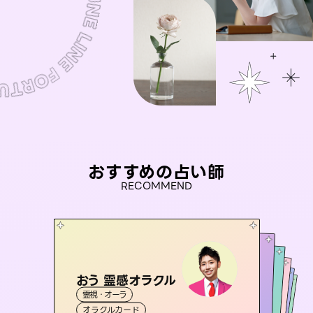
おすすめの占い師
RECOMMEND
おう 霊感オラクル
アイリス -iris-
彗望
桃源珠羽
（
すいぼう
未来視師＊花
）
霊視・オーラ
西洋占星術
（
とうげんみう
タロット
セラピスト理恵
霊視・オーラ
）
霊視・オーラ
透視
霊視・オーラ
タロット
オラクルカード
ルーン
心理学