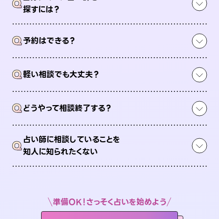
Q
探すには？
Q
予約はできる？
Q
軽い相談でも大丈夫？
Q
どうやって相談終了する？
占い師に相談していることを
Q
知人に知られたくない
準備OK！さっそく占いを始めよう