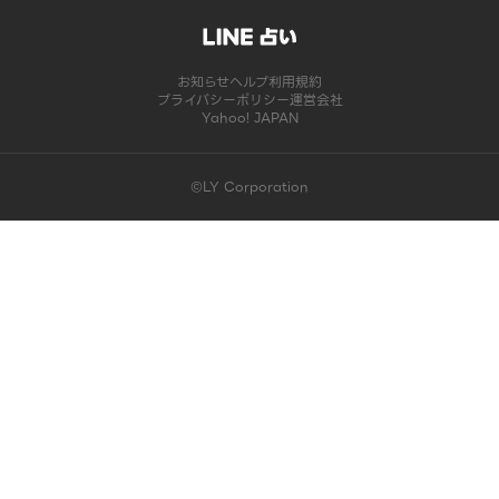
お知らせ
ヘルプ
利用規約
プライバシーポリシー
運営会社
Yahoo! JAPAN
©LY Corporation
このコンテンツは掲載が終了しました | LINE占い