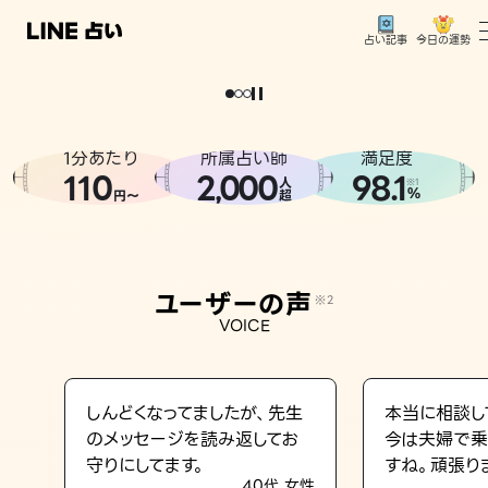
今日の運勢
占い記事
。
どうせなら
運
気
を
味
方
に
し
た
い
、
恋
も
仕
事
も
トップ
ユーザーの声
1分あたり
所属占い師
満足度
相談事例
110
2
000
98.1
,
人
※1
%
円〜
超
占いの流れ
おすすめの占い師
ユーザーの声
※2
よくある質問
VOICE
えもじの子（占）12星座占い
占い記事
しんどくなってましたが、先生
本当に相談し
のメッセージを読み返してお
今は夫婦で乗
お知らせ
守りにしてます。
すね。頑張り
40代 女性