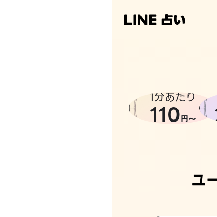
なんかち
1分あたり
110
円〜
ユ