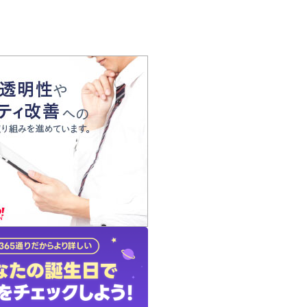
の声
れ
の占い師
質問