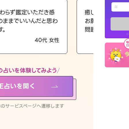
えもじの
わらず鑑定いただき感
癒し系でおしゃべ
のままでいいんだと思わ
お願いしてます(笑
占い記事
す。
問題解決もピカイ
※
40代 女性
お知らせ
の占いを体験してみよう
NE占いを開く
※LINEアプ
リ内のサービスページへ遷移します