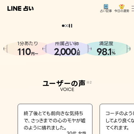
今日の運勢
占い記事
。
どうせなら
運
気
を
味
方
に
し
た
い
、
恋
も
仕
事
も
トップ
ユーザーの声
1分あたり
所属占い師
満足度
相談事例
110
2
000
98.1
,
人
※1
%
円〜
超
占いの流れ
おすすめの占い師
ユーザーの声
※2
よくある質問
VOICE
えもじの子（占）12星座占い
占い記事
終了後とても前向きな気持ち
コーチのよう
で、さっきまでの心のモヤが嘘
してより良く
お知らせ
のように晴れました。
てくれます。
30代 女性