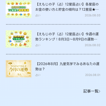
【えもじの子（占）12星座占い】各星座の
お金の使い方と貯金の傾向は？12星座★徹
底解説
占い
2026.08.03
【えもじの子（占）12星座占い】今週の運
勢ランキング！8月3日～8月9日の運勢
は？
占い
2026.08.02
【2026年8月】九星気学でみるあなたの運
勢は？
占い
2026.08.01
記事一覧