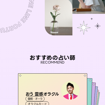
おすすめの占い師
RECOMMEND
おう 霊感オラクル
彗望
アイリス -iris-
（
すいぼう
）
未来視師＊花
桃源珠羽
霊視・オーラ
霊視・オーラ
透視
セラピスト理恵
西洋占星術
（
とうげんみう
タロット
霊視・オーラ
霊視・オーラ
）
心理学
オラクルカード
スピリチュアル・リーディング