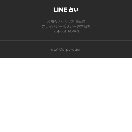
お知らせ
ヘルプ
利用規約
プライバシーポリシー
運営会社
Yahoo! JAPAN
©LY Corporation
このコンテンツは掲載が終了しました | LINE占い