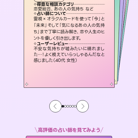
タロット
霊視・オーラ
ルーン
スピリチュアル・リーディング
スピリチュアル・リーディング
タロット
得意な相談カテゴリ
得意な相談カテゴリ
得意な相談カテゴリ
スピリチュアル・リーディング
得意な相談カテゴリ
得意な相談カテゴリ
恋愛総合、あの人の気持ち など
片想い、あの人の気持ち、復縁 など
恋愛総合、片想い、二人の未来 など
出逢い、片想い、復縁 など
得意な相談カテゴリ
片想い、あの人の気持ち、復縁 など
片想い、二人の未来、年の差 など
占い師について
占い師について
占い師について
占い師について
占い師について
占い師について
恋愛のお悩みの中でも特に「曖昧な関
係」の相談を得意としており、友達以上
恋人未満なお相手との今後や本音を丁
復縁、恋愛、不倫の行方、同性愛や片
思い、仕事関係や借金問題まで知りた
いことや心の負担になっていることを
3,700年以上の歴史を持つ東洋最古の
占術「易占」で詳細まで占い、幸せへ向
かう道筋を示します。厳しい結果にも具
霊視×オラクルカードを使って「今」と
連絡再開、復縁、成就などの報告実績
多数。セラピストとして2万超の施術経
験があるからこそできる鑑定で、より良
「未来」そして「気になるあの人の気持
ち」まで丁寧に読み解き、恋や人生のヒ
寧に読み解き恋愛成就へと導きます。
未来には何パターンもの選択肢があります。不安で視えにくくなっているあなたの素敵な未来を見つけ、その未来を選択できるようアドバイスします。
紐解き、背中をそっと押して導きます。
い未来をサポートします。
体的な対策をお伝えします。
ユーザーレビュー
ユーザーレビュー
ントを優しく引き出します。
ユーザーレビュー
ユーザーレビュー
鑑定していただいてアドバイス通りに行
動すると仲が復活してきました。ありが
ユーザーレビュー
職場の人の性質や人間関係、本心など
本当によく視えていてびっくり。対策が
とても心温まる鑑定でした。しかもこち
らは何も言っていないのに視えていらっ
安心感のあり、言い切ってくれる所や濁
さない鑑定のおかげで、毎回自分の気
ユーザーレビュー
複雑な背景もしっかり聞いて鑑定して
いただけました。気持ちが楽になりまし
とうございました（40代 女性）
不安な気持ちが嘘みたいに晴れまし
打てて前向きになれます（40代）
しゃるんだなと驚きです（30代女性）
持ちを整えられます（30代 男性）
た…！よく視えていらっしゃるんだなと
た（50代 女性）
感じました（40代 女性）
高評価の占い師を見てみよう