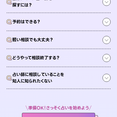
Q
探すには？
Q
予約はできる？
Q
軽い相談でも大丈夫？
Q
どうやって相談終了する？
占い師に相談していることを
Q
知人に知られたくない
準備OK！さっそく占いを始めよう