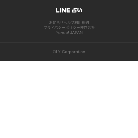
お知らせ
ヘルプ
利用規約
プライバシーポリシー
運営会社
Yahoo! JAPAN
©LY Corporation
このコンテンツは掲載が終了しました | LINE占い