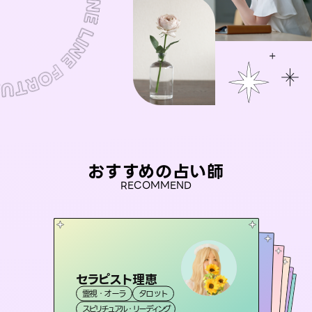
おすすめの占い師
RECOMMEND
セラピスト理恵
未来視師＊花
桃源珠羽
おう 霊感オラクル
（
とうげんみう
アイリス -iris-
霊視・オーラ
タロット
）
霊視・オーラ
心理学
彗望
霊視・オーラ
霊視・オーラ
タロット
（
すいぼう
西洋占星術
スピリチュアル・リーディング
）
スピリチュアル・リーディング
タロット