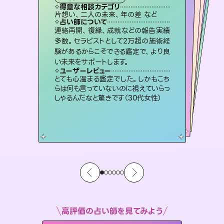
霊視・オーラ
スピリチュアル・リーディング
オラクルカード
ルーン
透視
得意な相談カテゴリ
得意な相談カテゴリ
得意な相談カテゴリ
スピリチュアル・リーディング
得意な相談カテゴリ
得意な相談カテゴリ
片想い、二人の未来、年の差 など
出逢い、片想い、復縁 など
片想い、あの人の気持ち、復縁 など
恋愛総合、あの人の気持ち など
得意な相談カテゴリ
恋愛総合、片想い、二人の未来 など
片想い、あの人の気持ち、復縁 など
占い師について
占い師について
占い師について
占い師について
占い師について
占い師について
復縁、恋愛、不倫の行方、同性愛や片
思い、仕事関係や借金問題まで知りた
いことや心の負担になっていることを
恋愛のお悩みの中でも特に「曖昧な関
係」の相談を得意としており、友達以上
恋人未満なお相手との今後や本音を丁
未来には何パターンもの選択肢があり
ます。不安で視えにくくなっているあな
たの素敵な未来を見つけ、その未来を
連絡再開、復縁、成就などの報告実績
3,700年以上の歴史を持つ東洋最古の
占術「易占」で詳細まで占い、幸せへ向
かう道筋を示します。厳しい結果にも具
多数。セラピストとして2万超の施術経
験があるからこそできる鑑定で、より良
紐解き、背中をそっと押して導きます。
霊視×オラクルカードを使って「今」と「未来」そして「気になるあの人の気持ち」まで丁寧に読み解き、恋や人生のヒントを優しく引き出します。
寧に読み解き恋愛成就へと導きます。
体的な対策をお伝えします。
選択できるようアドバイスします。
ユーザーレビュー
ユーザーレビュー
い未来をサポートします。
ユーザーレビュー
ユーザーレビュー
安心感のあり、言い切ってくれる所や濁
さない鑑定のおかげで、毎回自分の気
ユーザーレビュー
不安な気持ちが嘘みたいに晴れまし
た…！よく視えていらっしゃるんだなと
複雑な背景もしっかり聞いて鑑定して
いただけました。気持ちが楽になりまし
鑑定していただいてアドバイス通りに行
動すると仲が復活してきました。ありが
ユーザーレビュー
職場の人の性質や人間関係、本心など
本当によく視えていてびっくり。対策が
持ちを整えられます（30代 男性）
とても心温まる鑑定でした。しかもこち
感じました（40代 女性）
た（50代 女性）
とうございました（40代 女性）
らは何も言っていないのに視えていらっ
打てて前向きになれます（40代）
しゃるんだなと驚きです（30代女性）
高評価の占い師を見てみよう