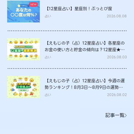
【12星座占い】星座別！ぶっとび度
占い
2026.08.08
【えもじの子（占）12星座占い】各星座の
お金の使い方と貯金の傾向は？12星座★徹
底解説
占い
2026.08.03
【えもじの子（占）12星座占い】今週の運
勢ランキング！8月3日～8月9日の運勢
は？
占い
2026.08.02
記事一覧