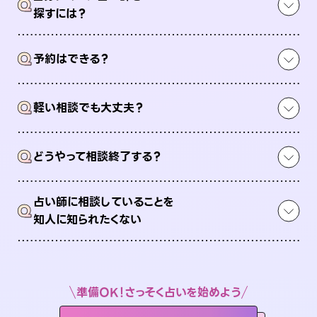
Q
探すには？
Q
予約はできる？
Q
軽い相談でも大丈夫？
Q
どうやって相談終了する？
占い師に相談していることを
Q
知人に知られたくない
準備OK！さっそく占いを始めよう