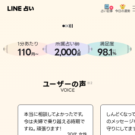
今日の運勢
占い記事
。
どうせなら
運
気
を
味
方
に
し
た
い
、
恋
も
仕
事
も
トップ
ユーザーの声
1分あたり
所属占い師
満足度
相談事例
110
2
000
98.1
,
人
※1
%
円〜
超
占いの流れ
おすすめの占い師
ユーザーの声
※2
よくある質問
VOICE
えもじの子（占）12星座占い
占い記事
本当に相談してよかったです。
しんどくなっ
今は夫婦で乗り越える時期で
のメッセージ
お知らせ
すね。頑張ります！
守りにしてま
30代 女性