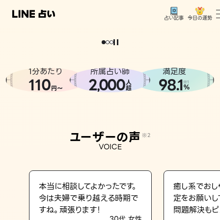
今日の運勢
占い記事
。
どうせなら
運
気
を
味
方
に
し
た
い
、
恋
も
仕
事
も
トップ
ユーザーの声
1分あたり
所属占い師
満足度
相談事例
110
2
000
98.1
,
人
※1
%
円〜
超
占いの流れ
おすすめの占い師
ユーザーの声
※2
よくある質問
VOICE
えもじの子（占）12星座占い
占い記事
本当に相談してよかったです。
癒し系でおし
今は夫婦で乗り越える時期で
定をお願いし
お知らせ
すね。頑張ります！
問題解決もピ
30代 女性