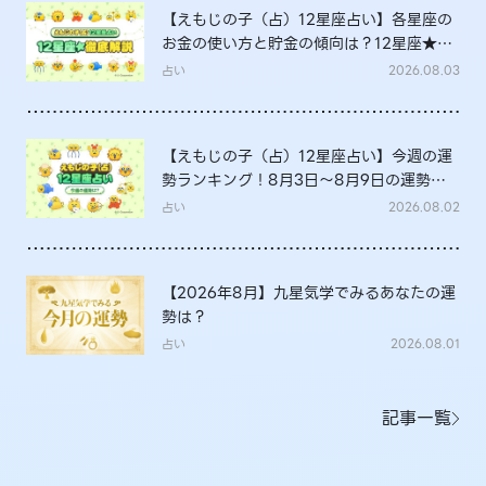
【えもじの子（占）12星座占い】各星座の
お金の使い方と貯金の傾向は？12星座★徹
底解説
占い
2026.08.03
【えもじの子（占）12星座占い】今週の運
勢ランキング！8月3日～8月9日の運勢
は？
占い
2026.08.02
【2026年8月】九星気学でみるあなたの運
勢は？
占い
2026.08.01
記事一覧