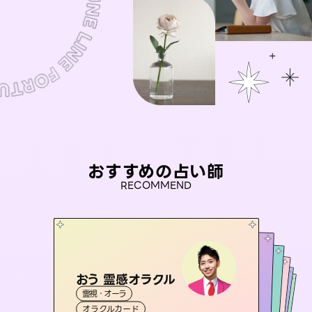
おすすめの占い師
RECOMMEND
おう 霊感オラクル
アイリス -iris-
彗望
桃源珠羽
（
すいぼう
未来視師＊花
）
霊視・オーラ
西洋占星術
（
とうげんみう
タロット
セラピスト理恵
霊視・オーラ
）
霊視・オーラ
透視
霊視・オーラ
タロット
オラクルカード
ルーン
心理学