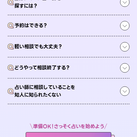
Q
探すには？
Q
予約はできる？
Q
軽い相談でも大丈夫？
Q
どうやって相談終了する？
占い師に相談していることを
Q
知人に知られたくない
準備OK！さっそく占いを始めよう