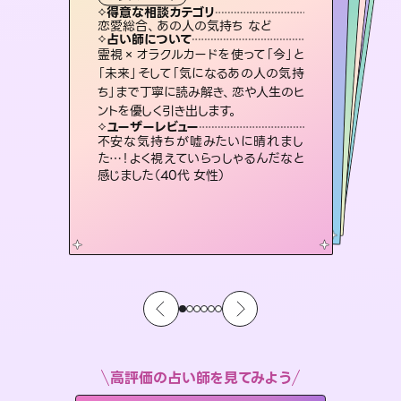
霊視・オーラ
スピリチュアル・リーディング
スピリチュアル・リーディング
スピリチュアル・リーディング
タロット
得意な相談カテゴリ
得意な相談カテゴリ
得意な相談カテゴリ
スピリチュアル・リーディング
得意な相談カテゴリ
得意な相談カテゴリ
恋愛総合、あの人の気持ち など
恋愛総合、片想い、二人の未来 など
片想い、あの人の気持ち、復縁 など
片想い、あの人の気持ち、復縁 など
得意な相談カテゴリ
出逢い、片想い、復縁 など
片想い、二人の未来、年の差 など
占い師について
占い師について
占い師について
占い師について
占い師について
占い師について
未来には何パターンもの選択肢があり
ます。不安で視えにくくなっているあな
たの素敵な未来を見つけ、その未来を
3,700年以上の歴史を持つ東洋最古の
占術「易占」で詳細まで占い、幸せへ向
かう道筋を示します。厳しい結果にも具
復縁、恋愛、不倫の行方、同性愛や片
思い、仕事関係や借金問題まで知りた
いことや心の負担になっていることを
霊視×オラクルカードを使って「今」と
連絡再開、復縁、成就などの報告実績
多数。セラピストとして2万超の施術経
験があるからこそできる鑑定で、より良
「未来」そして「気になるあの人の気持
ち」まで丁寧に読み解き、恋や人生のヒ
選択できるようアドバイスします。
恋愛のお悩みの中でも特に「曖昧な関係」の相談を得意としており、友達以上恋人未満なお相手との今後や本音を丁寧に読み解き恋愛成就へと導きます。
体的な対策をお伝えします。
い未来をサポートします。
紐解き、背中をそっと押して導きます。
ユーザーレビュー
ユーザーレビュー
ントを優しく引き出します。
ユーザーレビュー
ユーザーレビュー
職場の人の性質や人間関係、本心など
本当によく視えていてびっくり。対策が
ユーザーレビュー
鑑定していただいてアドバイス通りに行
動すると仲が復活してきました。ありが
とても心温まる鑑定でした。しかもこち
らは何も言っていないのに視えていらっ
複雑な背景もしっかり聞いて鑑定して
いただけました。気持ちが楽になりまし
ユーザーレビュー
安心感のあり、言い切ってくれる所や濁
さない鑑定のおかげで、毎回自分の気
打てて前向きになれます（40代）
不安な気持ちが嘘みたいに晴れまし
とうございました（40代 女性）
しゃるんだなと驚きです（30代女性）
た（50代 女性）
た…！よく視えていらっしゃるんだなと
持ちを整えられます（30代 男性）
感じました（40代 女性）
高評価の占い師を見てみよう