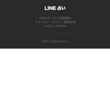
お知らせ
ヘルプ
利用規約
プライバシーポリシー
運営会社
Yahoo! JAPAN
©LY Corporation
このコンテンツは掲載が終了しました | LINE占い