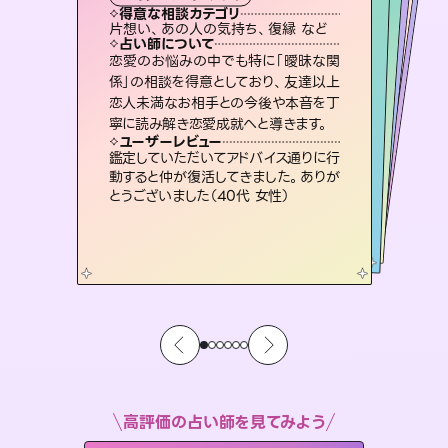
霊視・オーラ
スピリチュアル・リーディング
ルーン
オラクルカード
心理学
得意な相談カテゴリ
得意な相談カテゴリ
得意な相談カテゴリ
スピリチュアル・リーディング
得意な相談カテゴリ
得意な相談カテゴリ
片想い、あの人の気持ち、復縁 など
片想い、二人の未来、年の差 など
片想い、あの人の気持ち、復縁 など
恋愛総合、片想い、二人の未来 など
得意な相談カテゴリ
恋愛総合、あの人の気持ち など
出逢い、片想い、復縁 など
占い師について
占い師について
占い師について
占い師について
占い師について
占い師について
霊視×オラクルカードを使って「今」と
「未来」そして「気になるあの人の気持
ち」まで丁寧に読み解き、恋や人生のヒ
3,700年以上の歴史を持つ東洋最古の
占術「易占」で詳細まで占い、幸せへ向
かう道筋を示します。厳しい結果にも具
連絡再開、復縁、成就などの報告実績
多数。セラピストとして2万超の施術経
験があるからこそできる鑑定で、より良
恋愛のお悩みの中でも特に「曖昧な関
未来には何パターンもの選択肢があり
ます。不安で視えにくくなっているあな
たの素敵な未来を見つけ、その未来を
係」の相談を得意としており、友達以上
恋人未満なお相手との今後や本音を丁
ントを優しく引き出します。
復縁、恋愛、不倫の行方、同性愛や片思い、仕事関係や借金問題まで知りたいことや心の負担になっていることを紐解き、背中をそっと押して導きます。
体的な対策をお伝えします。
選択できるようアドバイスします。
い未来をサポートします。
ユーザーレビュー
ユーザーレビュー
寧に読み解き恋愛成就へと導きます。
ユーザーレビュー
ユーザーレビュー
不安な気持ちが嘘みたいに晴れまし
た…！よく視えていらっしゃるんだなと
ユーザーレビュー
安心感のあり、言い切ってくれる所や濁
さない鑑定のおかげで、毎回自分の気
職場の人の性質や人間関係、本心など
本当によく視えていてびっくり。対策が
複雑な背景もしっかり聞いて鑑定して
いただけました。気持ちが楽になりまし
ユーザーレビュー
とても心温まる鑑定でした。しかもこち
らは何も言っていないのに視えていらっ
感じました（40代 女性）
鑑定していただいてアドバイス通りに行
持ちを整えられます（30代 男性）
打てて前向きになれます（40代）
た（50代 女性）
動すると仲が復活してきました。ありが
しゃるんだなと驚きです（30代女性）
とうございました（40代 女性）
高評価の占い師を見てみよう