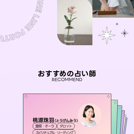
おすすめの占い師
RECOMMEND
桃源珠羽
セラピスト理恵
（
とうげんみう
）
彗望
アイリス -iris-
（
すいぼう
おう 霊感オラクル
）
霊視・オーラ
タロット
霊視・オーラ
タロット
未来視師＊花
霊視・オーラ
西洋占星術
透視
霊視・オーラ
タロット
スピリチュアル・リーディング
スピリチュアル・リーディング