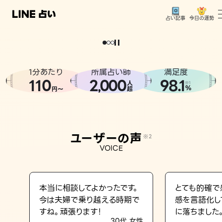
今日の運勢
占い記事
。
どうせなら
運
気
を
味
方
に
し
た
い
、
恋
も
仕
事
も
トップ
ユーザーの声
1分あたり
所属占い師
満足度
相談事例
110
2
000
98.1
,
人
※1
%
円〜
超
占いの流れ
おすすめの占い師
ユーザーの声
※2
よくある質問
VOICE
えもじの子（占）12星座占い
占い記事
本当に相談してよかったです。
とても的確で
今は夫婦で乗り越える時期で
感を言語化し
お知らせ
すね。頑張ります！
に落ちました
30代 女性