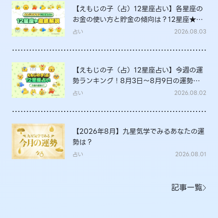
【えもじの子（占）12星座占い】各星座の
お金の使い方と貯金の傾向は？12星座★徹
底解説
占い
2026.08.03
【えもじの子（占）12星座占い】今週の運
勢ランキング！8月3日～8月9日の運勢
は？
占い
2026.08.02
【2026年8月】九星気学でみるあなたの運
勢は？
占い
2026.08.01
記事一覧