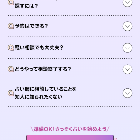
Q
探すには？
Q
予約はできる？
Q
軽い相談でも大丈夫？
Q
どうやって相談終了する？
占い師に相談していることを
Q
知人に知られたくない
準備OK！さっそく占いを始めよう