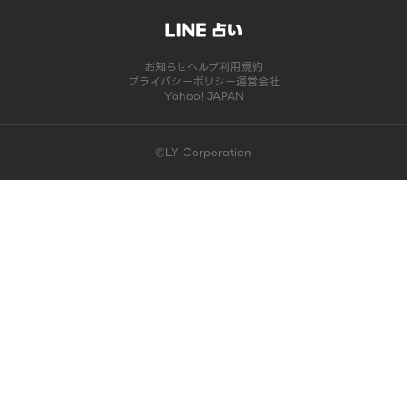
お知らせ
ヘルプ
利用規約
プライバシーポリシー
運営会社
Yahoo! JAPAN
©LY Corporation
このコンテンツは掲載が終了しました | LINE占い