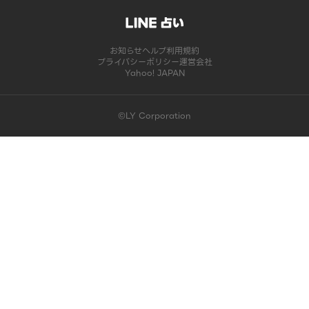
お知らせ
ヘルプ
利用規約
プライバシーポリシー
運営会社
Yahoo! JAPAN
©LY Corporation
このコンテンツは掲載が終了しました | LINE占い