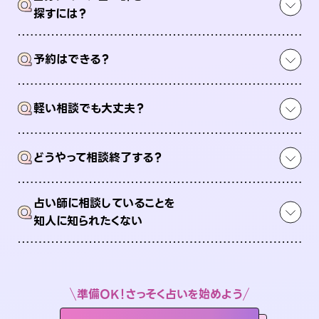
Q
探すには？
Q
予約はできる？
Q
軽い相談でも大丈夫？
Q
どうやって相談終了する？
占い師に相談していることを
Q
知人に知られたくない
準備OK！さっそく占いを始めよう