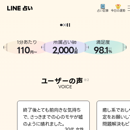
今日の運勢
占い記事
。
どうせなら
運
気
を
味
方
に
し
た
い
、
恋
も
仕
事
も
トップ
ユーザーの声
1分あたり
所属占い師
満足度
相談事例
110
2
000
98.1
,
人
※1
%
円〜
超
占いの流れ
おすすめの占い師
ユーザーの声
※2
よくある質問
VOICE
えもじの子（占）12星座占い
占い記事
終了後とても前向きな気持ち
癒し系でおし
で、さっきまでの心のモヤが嘘
定をお願いし
お知らせ
のように晴れました。
問題解決もピ
30代 女性