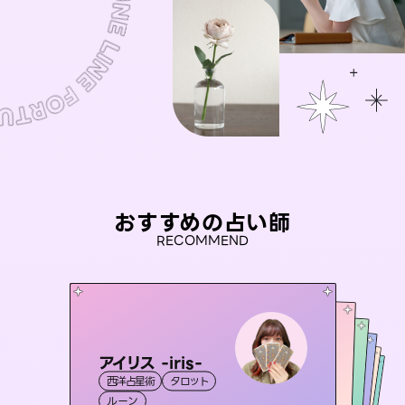
おすすめの占い師
RECOMMEND
アイリス -iris-
桃源珠羽
セラピスト理恵
（
とうげんみう
）
未来視師＊花
おう 霊感オラクル
西洋占星術
タロット
霊視・オーラ
タロット
彗望
霊視・オーラ
霊視・オーラ
タロット
（
すいぼう
霊視・オーラ
心理学
ルーン
）
スピリチュアル・リーディング