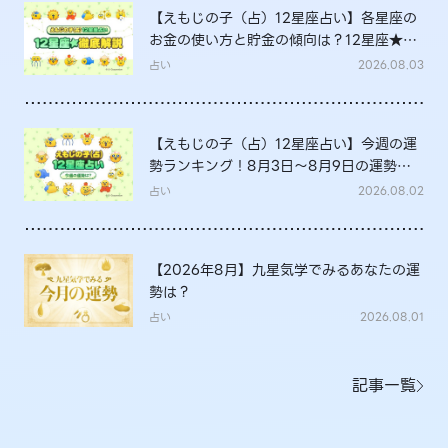
【えもじの子（占）12星座占い】各星座の
お金の使い方と貯金の傾向は？12星座★徹
底解説
占い
2026.08.03
【えもじの子（占）12星座占い】今週の運
勢ランキング！8月3日～8月9日の運勢
は？
占い
2026.08.02
【2026年8月】九星気学でみるあなたの運
勢は？
占い
2026.08.01
記事一覧