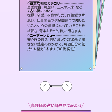
霊視・オーラ
スピリチュアル・リーディング
スピリチュアル・リーディング
オラクルカード
透視
得意な相談カテゴリ
得意な相談カテゴリ
得意な相談カテゴリ
スピリチュアル・リーディング
得意な相談カテゴリ
得意な相談カテゴリ
恋愛総合、片想い、二人の未来 など
片想い、あの人の気持ち、復縁 など
片想い、二人の未来、年の差 など
出逢い、片想い、復縁 など
得意な相談カテゴリ
恋愛総合、あの人の気持ち など
片想い、あの人の気持ち、復縁 など
占い師について
占い師について
占い師について
占い師について
占い師について
占い師について
霊視×オラクルカードを使って「今」と
「未来」そして「気になるあの人の気持
ち」まで丁寧に読み解き、恋や人生のヒ
連絡再開、復縁、成就などの報告実績
多数。セラピストとして2万超の施術経
験があるからこそできる鑑定で、より良
恋愛のお悩みの中でも特に「曖昧な関
係」の相談を得意としており、友達以上
恋人未満なお相手との今後や本音を丁
復縁、恋愛、不倫の行方、同性愛や片
3,700年以上の歴史を持つ東洋最古の
占術「易占」で詳細まで占い、幸せへ向
かう道筋を示します。厳しい結果にも具
思い、仕事関係や借金問題まで知りた
いことや心の負担になっていることを
ントを優しく引き出します。
未来には何パターンもの選択肢があります。不安で視えにくくなっているあなたの素敵な未来を見つけ、その未来を選択できるようアドバイスします。
い未来をサポートします。
体的な対策をお伝えします。
寧に読み解き恋愛成就へと導きます。
ユーザーレビュー
ユーザーレビュー
紐解き、背中をそっと押して導きます。
ユーザーレビュー
ユーザーレビュー
不安な気持ちが嘘みたいに晴れまし
た…！よく視えていらっしゃるんだなと
ユーザーレビュー
職場の人の性質や人間関係、本心など
本当によく視えていてびっくり。対策が
複雑な背景もしっかり聞いて鑑定して
いただけました。気持ちが楽になりまし
とても心温まる鑑定でした。しかもこち
らは何も言っていないのに視えていらっ
ユーザーレビュー
鑑定していただいてアドバイス通りに行
動すると仲が復活してきました。ありが
感じました（40代 女性）
安心感のあり、言い切ってくれる所や濁
打てて前向きになれます（40代）
た（50代 女性）
しゃるんだなと驚きです（30代女性）
さない鑑定のおかげで、毎回自分の気
とうございました（40代 女性）
持ちを整えられます（30代 男性）
高評価の占い師を見てみよう