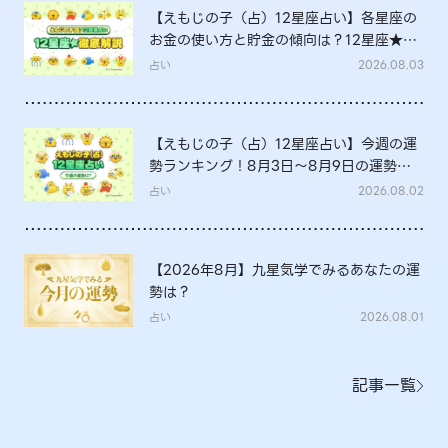
【えもじの子（占）12星座占い】各星座の
お金の使い方と貯金の傾向は？12星座★徹
底解説
占い
2026.08.03
【えもじの子（占）12星座占い】今週の運
勢ランキング！8月3日～8月9日の運勢
は？
占い
2026.08.02
【2026年8月】九星気学でみるあなたの運
勢は？
占い
2026.08.01
記事一覧