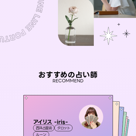
おすすめの占い師
RECOMMEND
アイリス -iris-
おう 霊感オラクル
未来視師＊花
セラピスト理恵
桃源珠羽
西洋占星術
タロット
霊視・オーラ
彗望
霊視・オーラ
（
とうげんみう
霊視・オーラ
心理学
（
すいぼう
霊視・オーラ
）
タロット
ルーン
）
オラクルカード