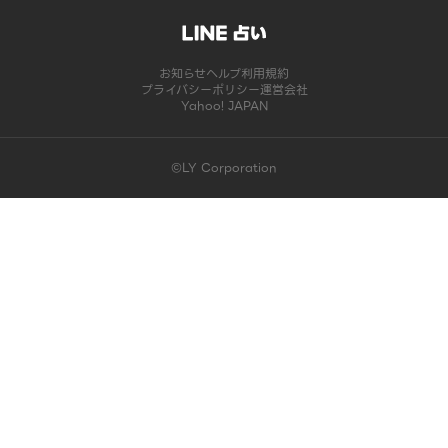
お知らせ
ヘルプ
利用規約
プライバシーポリシー
運営会社
Yahoo! JAPAN
©LY Corporation
このコンテンツは掲載が終了しました | LINE占い