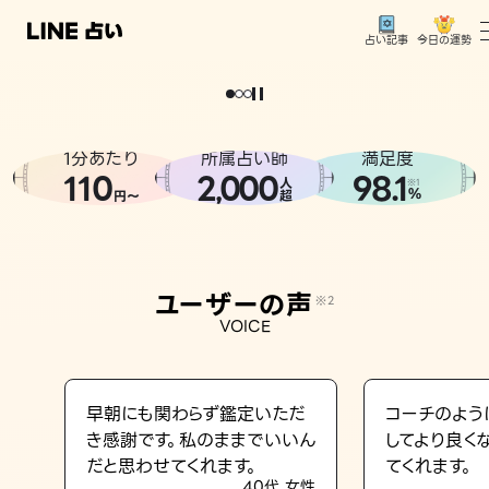
今日の運勢
占い記事
。
どうせなら
運
気
を
味
方
に
し
た
い
、
恋
も
仕
事
も
トップ
ユーザーの声
1分あたり
所属占い師
満足度
相談事例
110
2
000
98.1
,
人
※1
%
円〜
超
占いの流れ
おすすめの占い師
ユーザーの声
※2
よくある質問
VOICE
えもじの子（占）12星座占い
占い記事
早朝にも関わらず鑑定いただ
コーチのよう
き感謝です。私のままでいいん
してより良く
お知らせ
だと思わせてくれます。
てくれます。
40代 女性