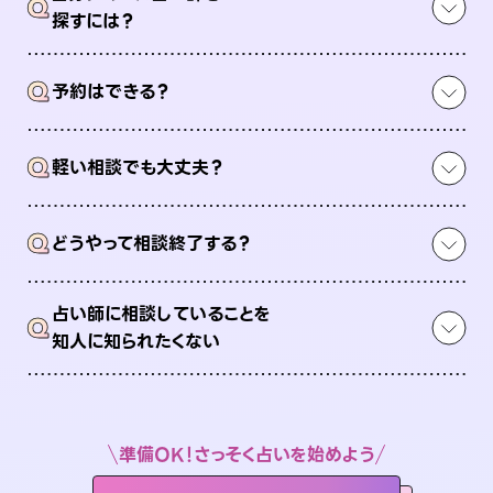
Q
探すには？
Q
予約はできる？
Q
軽い相談でも大丈夫？
Q
どうやって相談終了する？
占い師に相談していることを
Q
知人に知られたくない
準備OK！さっそく占いを始めよう