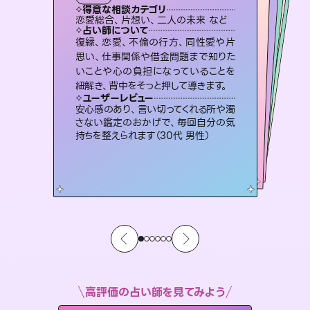
タロット
霊視・オーラ
スピリチュアル・リーディング
スピリチュアル・リーディング
スピリチュアル・リーディング
透視
得意な相談カテゴリ
得意な相談カテゴリ
得意な相談カテゴリ
スピリチュアル・リーディング
得意な相談カテゴリ
得意な相談カテゴリ
恋愛総合、片想い、二人の未来 など
恋愛総合、あの人の気持ち など
出逢い、片想い、復縁 など
片想い、二人の未来、年の差 など
得意な相談カテゴリ
片想い、あの人の気持ち、復縁 など
片想い、あの人の気持ち、復縁 など
占い師について
占い師について
占い師について
占い師について
占い師について
占い師について
恋愛のお悩みの中でも特に「曖昧な関
係」の相談を得意としており、友達以上
恋人未満なお相手との今後や本音を丁
未来には何パターンもの選択肢があり
ます。不安で視えにくくなっているあな
たの素敵な未来を見つけ、その未来を
霊視×オラクルカードを使って「今」と
「未来」そして「気になるあの人の気持
ち」まで丁寧に読み解き、恋や人生のヒ
復縁、恋愛、不倫の行方、同性愛や片
3,700年以上の歴史を持つ東洋最古の
占術「易占」で詳細まで占い、幸せへ向
かう道筋を示します。厳しい結果にも具
思い、仕事関係や借金問題まで知りた
いことや心の負担になっていることを
寧に読み解き恋愛成就へと導きます。
連絡再開、復縁、成就などの報告実績多数。セラピストとして2万超の施術経験があるからこそできる鑑定で、より良い未来をサポートします。
選択できるようアドバイスします。
体的な対策をお伝えします。
ントを優しく引き出します。
ユーザーレビュー
ユーザーレビュー
紐解き、背中をそっと押して導きます。
ユーザーレビュー
ユーザーレビュー
鑑定していただいてアドバイス通りに行
動すると仲が復活してきました。ありが
ユーザーレビュー
とても心温まる鑑定でした。しかもこち
らは何も言っていないのに視えていらっ
複雑な背景もしっかり聞いて鑑定して
いただけました。気持ちが楽になりまし
職場の人の性質や人間関係、本心など
本当によく視えていてびっくり。対策が
ユーザーレビュー
不安な気持ちが嘘みたいに晴れまし
た…！よく視えていらっしゃるんだなと
とうございました（40代 女性）
安心感のあり、言い切ってくれる所や濁
しゃるんだなと驚きです（30代女性）
た（50代 女性）
打てて前向きになれます（40代）
さない鑑定のおかげで、毎回自分の気
感じました（40代 女性）
持ちを整えられます（30代 男性）
高評価の占い師を見てみよう