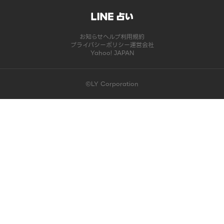
お知らせ
ヘルプ
利用規約
プライバシーポリシー
運営会社
Yahoo! JAPAN
©LY Corporation
このコンテンツは掲載が終了しました | LINE占い