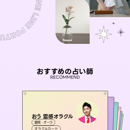
おすすめの占い師
RECOMMEND
おう 霊感オラクル
アイリス -iris-
彗望
桃源珠羽
（
すいぼう
未来視師＊花
）
霊視・オーラ
西洋占星術
（
とうげんみう
タロット
セラピスト理恵
霊視・オーラ
）
霊視・オーラ
透視
霊視・オーラ
タロット
オラクルカード
ルーン
心理学