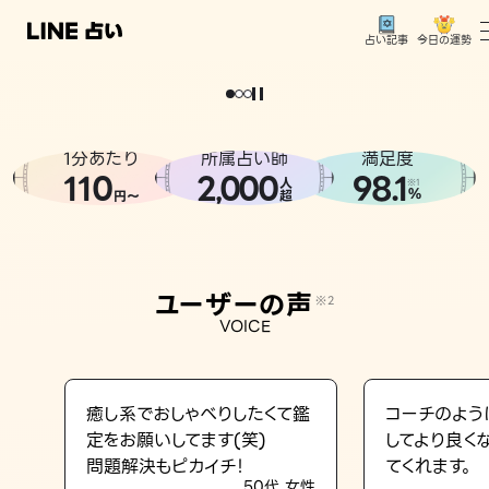
今日の運勢
占い記事
。
どうせなら
運
気
を
味
方
に
し
た
い
、
恋
も
仕
事
も
トップ
ユーザーの声
1分あたり
所属占い師
満足度
相談事例
110
2
000
98.1
,
人
※1
%
円〜
超
占いの流れ
おすすめの占い師
ユーザーの声
※2
よくある質問
VOICE
えもじの子（占）12星座占い
占い記事
癒し系でおしゃべりしたくて鑑
コーチのよう
定をお願いしてます(笑)
してより良く
お知らせ
問題解決もピカイチ！
てくれます。
50代 女性