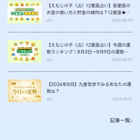
【えもじの子（占）12星座占い】各星座の
お金の使い方と貯金の傾向は？12星座★徹
底解説
占い
2026.08.03
【えもじの子（占）12星座占い】今週の運
勢ランキング！8月3日～8月9日の運勢
は？
占い
2026.08.02
【2026年8月】九星気学でみるあなたの運
勢は？
占い
2026.08.01
記事一覧