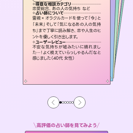
霊視・オーラ
スピリチュアル・リーディング
スピリチュアル・リーディング
スピリチュアル・リーディング
タロット
得意な相談カテゴリ
得意な相談カテゴリ
得意な相談カテゴリ
スピリチュアル・リーディング
得意な相談カテゴリ
得意な相談カテゴリ
恋愛総合、あの人の気持ち など
恋愛総合、片想い、二人の未来 など
片想い、あの人の気持ち、復縁 など
片想い、あの人の気持ち、復縁 など
得意な相談カテゴリ
出逢い、片想い、復縁 など
片想い、二人の未来、年の差 など
占い師について
占い師について
占い師について
占い師について
占い師について
占い師について
未来には何パターンもの選択肢があり
ます。不安で視えにくくなっているあな
たの素敵な未来を見つけ、その未来を
3,700年以上の歴史を持つ東洋最古の
占術「易占」で詳細まで占い、幸せへ向
かう道筋を示します。厳しい結果にも具
復縁、恋愛、不倫の行方、同性愛や片
思い、仕事関係や借金問題まで知りた
いことや心の負担になっていることを
霊視×オラクルカードを使って「今」と
連絡再開、復縁、成就などの報告実績
多数。セラピストとして2万超の施術経
験があるからこそできる鑑定で、より良
「未来」そして「気になるあの人の気持
ち」まで丁寧に読み解き、恋や人生のヒ
選択できるようアドバイスします。
恋愛のお悩みの中でも特に「曖昧な関係」の相談を得意としており、友達以上恋人未満なお相手との今後や本音を丁寧に読み解き恋愛成就へと導きます。
体的な対策をお伝えします。
い未来をサポートします。
紐解き、背中をそっと押して導きます。
ユーザーレビュー
ユーザーレビュー
ントを優しく引き出します。
ユーザーレビュー
ユーザーレビュー
職場の人の性質や人間関係、本心など
本当によく視えていてびっくり。対策が
ユーザーレビュー
鑑定していただいてアドバイス通りに行
動すると仲が復活してきました。ありが
とても心温まる鑑定でした。しかもこち
らは何も言っていないのに視えていらっ
複雑な背景もしっかり聞いて鑑定して
いただけました。気持ちが楽になりまし
ユーザーレビュー
安心感のあり、言い切ってくれる所や濁
さない鑑定のおかげで、毎回自分の気
打てて前向きになれます（40代）
不安な気持ちが嘘みたいに晴れまし
とうございました（40代 女性）
しゃるんだなと驚きです（30代女性）
た（50代 女性）
た…！よく視えていらっしゃるんだなと
持ちを整えられます（30代 男性）
感じました（40代 女性）
高評価の占い師を見てみよう