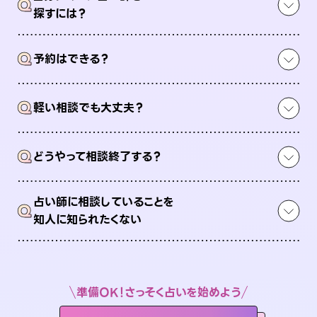
Q
探すには？
Q
予約はできる？
Q
軽い相談でも大丈夫？
Q
どうやって相談終了する？
占い師に相談していることを
Q
知人に知られたくない
準備OK！さっそく占いを始めよう