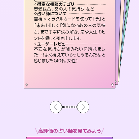
霊視・オーラ
スピリチュアル・リーディング
ルーン
スピリチュアル・リーディング
タロット
得意な相談カテゴリ
得意な相談カテゴリ
得意な相談カテゴリ
スピリチュアル・リーディング
得意な相談カテゴリ
得意な相談カテゴリ
恋愛総合、あの人の気持ち など
出逢い、片想い、復縁 など
片想い、あの人の気持ち、復縁 など
恋愛総合、片想い、二人の未来 など
得意な相談カテゴリ
片想い、あの人の気持ち、復縁 など
片想い、二人の未来、年の差 など
占い師について
占い師について
占い師について
占い師について
占い師について
占い師について
3,700年以上の歴史を持つ東洋最古の
占術「易占」で詳細まで占い、幸せへ向
かう道筋を示します。厳しい結果にも具
恋愛のお悩みの中でも特に「曖昧な関
係」の相談を得意としており、友達以上
恋人未満なお相手との今後や本音を丁
未来には何パターンもの選択肢があり
ます。不安で視えにくくなっているあな
たの素敵な未来を見つけ、その未来を
霊視×オラクルカードを使って「今」と
連絡再開、復縁、成就などの報告実績
多数。セラピストとして2万超の施術経
験があるからこそできる鑑定で、より良
「未来」そして「気になるあの人の気持
ち」まで丁寧に読み解き、恋や人生のヒ
体的な対策をお伝えします。
復縁、恋愛、不倫の行方、同性愛や片思い、仕事関係や借金問題まで知りたいことや心の負担になっていることを紐解き、背中をそっと押して導きます。
寧に読み解き恋愛成就へと導きます。
い未来をサポートします。
選択できるようアドバイスします。
ユーザーレビュー
ユーザーレビュー
ントを優しく引き出します。
ユーザーレビュー
ユーザーレビュー
複雑な背景もしっかり聞いて鑑定して
いただけました。気持ちが楽になりまし
ユーザーレビュー
安心感のあり、言い切ってくれる所や濁
さない鑑定のおかげで、毎回自分の気
とても心温まる鑑定でした。しかもこち
らは何も言っていないのに視えていらっ
鑑定していただいてアドバイス通りに行
動すると仲が復活してきました。ありが
ユーザーレビュー
職場の人の性質や人間関係、本心など
本当によく視えていてびっくり。対策が
た（50代 女性）
不安な気持ちが嘘みたいに晴れまし
持ちを整えられます（30代 男性）
しゃるんだなと驚きです（30代女性）
とうございました（40代 女性）
た…！よく視えていらっしゃるんだなと
打てて前向きになれます（40代）
感じました（40代 女性）
高評価の占い師を見てみよう