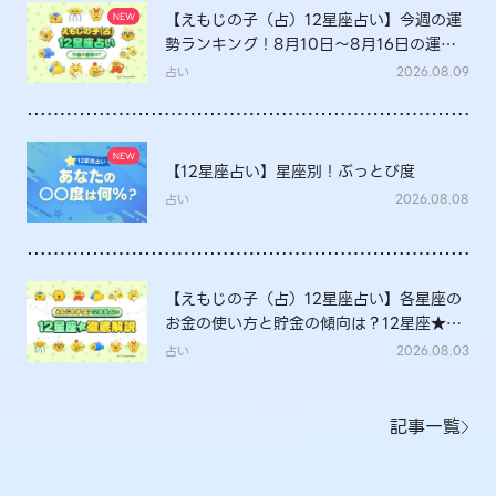
【えもじの子（占）12星座占い】今週の運
勢ランキング！8月10日～8月16日の運勢
は？
占い
2026.08.09
【12星座占い】星座別！ぶっとび度
占い
2026.08.08
【えもじの子（占）12星座占い】各星座の
お金の使い方と貯金の傾向は？12星座★徹
底解説
占い
2026.08.03
記事一覧