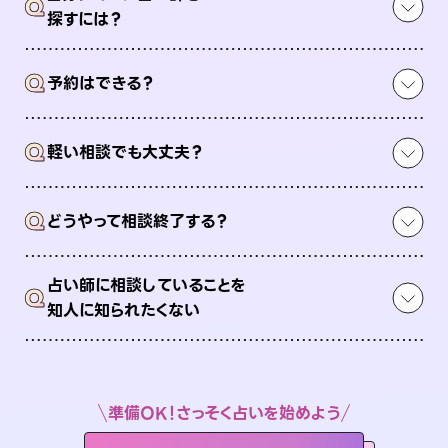
Q
探すには？
Q
予約はできる？
Q
軽い相談でも大丈夫？
Q
どうやって相談終了する？
占い師に相談していることを
Q
知人に知られたくない
準備OK！さっそく占いを始めよう