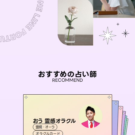
おすすめの占い師
RECOMMEND
おう 霊感オラクル
未来視師＊花
桃源珠羽
アイリス -iris-
（
とうげんみう
彗望
霊視・オーラ
）
霊視・オーラ
心理学
（
セラピスト理恵
すいぼう
霊視・オーラ
）
西洋占星術
タロット
霊視・オーラ
タロット
オラクルカード
スピリチュアル・リーディング
透視