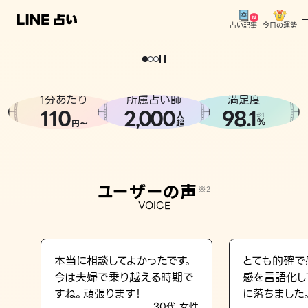
今日の運勢
占い記事
。
どうせなら
運
気
を
味
方
に
し
た
い
、
恋
も
仕
事
も
トップ
ユーザーの声
1分あたり
所属占い師
満足度
相談事例
110
2
000
98.1
,
人
※1
%
円〜
超
占いの流れ
おすすめの占い師
ユーザーの声
※2
よくある質問
VOICE
えもじの子（占）12星座占い
占い記事
本当に相談してよかったです。
とても的確で
今は夫婦で乗り越える時期で
感を言語化し
お知らせ
すね。頑張ります！
に落ちました
30代 女性