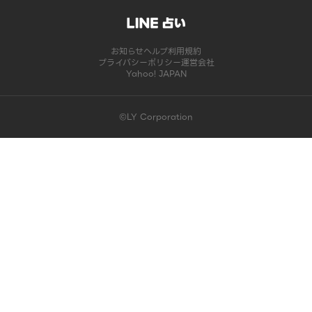
お知らせ
ヘルプ
利用規約
プライバシーポリシー
運営会社
Yahoo! JAPAN
©LY Corporation
このコンテンツは掲載が終了しました | LINE占い