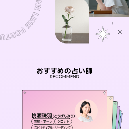
おすすめの占い師
RECOMMEND
桃源珠羽
おう 霊感オラクル
（
とうげんみう
）
セラピスト理恵
アイリス -iris-
彗望
霊視・オーラ
タロット
霊視・オーラ
（
未来視師＊花
すいぼう
霊視・オーラ
）
西洋占星術
タロット
霊視・オーラ
タロット
スピリチュアル・リーディング
オラクルカード
透視