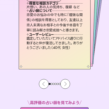
霊視・オーラ
スピリチュアル・リーディング
ルーン
スピリチュアル・リーディング
心理学
得意な相談カテゴリ
得意な相談カテゴリ
得意な相談カテゴリ
スピリチュアル・リーディング
得意な相談カテゴリ
得意な相談カテゴリ
片想い、あの人の気持ち、復縁 など
恋愛総合、あの人の気持ち など
片想い、二人の未来、年の差 など
恋愛総合、片想い、二人の未来 など
得意な相談カテゴリ
片想い、あの人の気持ち、復縁 など
出逢い、片想い、復縁 など
占い師について
占い師について
占い師について
占い師について
占い師について
占い師について
3,700年以上の歴史を持つ東洋最古の
占術「易占」で詳細まで占い、幸せへ向
かう道筋を示します。厳しい結果にも具
連絡再開、復縁、成就などの報告実績
多数。セラピストとして2万超の施術経
験があるからこそできる鑑定で、より良
霊視×オラクルカードを使って「今」と
「未来」そして「気になるあの人の気持
ち」まで丁寧に読み解き、恋や人生のヒ
恋愛のお悩みの中でも特に「曖昧な関
未来には何パターンもの選択肢があり
ます。不安で視えにくくなっているあな
たの素敵な未来を見つけ、その未来を
係」の相談を得意としており、友達以上
恋人未満なお相手との今後や本音を丁
体的な対策をお伝えします。
復縁、恋愛、不倫の行方、同性愛や片思い、仕事関係や借金問題まで知りたいことや心の負担になっていることを紐解き、背中をそっと押して導きます。
い未来をサポートします。
選択できるようアドバイスします。
ントを優しく引き出します。
ユーザーレビュー
ユーザーレビュー
寧に読み解き恋愛成就へと導きます。
ユーザーレビュー
ユーザーレビュー
複雑な背景もしっかり聞いて鑑定して
いただけました。気持ちが楽になりまし
ユーザーレビュー
安心感のあり、言い切ってくれる所や濁
さない鑑定のおかげで、毎回自分の気
職場の人の性質や人間関係、本心など
本当によく視えていてびっくり。対策が
とても心温まる鑑定でした。しかもこち
らは何も言っていないのに視えていらっ
ユーザーレビュー
不安な気持ちが嘘みたいに晴れまし
た…！よく視えていらっしゃるんだなと
た（50代 女性）
鑑定していただいてアドバイス通りに行
持ちを整えられます（30代 男性）
打てて前向きになれます（40代）
しゃるんだなと驚きです（30代女性）
動すると仲が復活してきました。ありが
感じました（40代 女性）
とうございました（40代 女性）
高評価の占い師を見てみよう