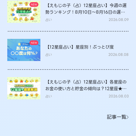
【えもじの子（占）12星座占い】今週の運
勢ランキング！8月10日～8月16日の運勢
は？
占い
2026.08.09
【12星座占い】星座別！ぶっとび度
占い
2026.08.08
【えもじの子（占）12星座占い】各星座の
お金の使い方と貯金の傾向は？12星座★徹
底解説
占い
2026.08.03
記事一覧