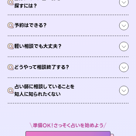
Q
探すには？
Q
予約はできる？
Q
軽い相談でも大丈夫？
Q
どうやって相談終了する？
占い師に相談していることを
Q
知人に知られたくない
準備OK！さっそく占いを始めよう