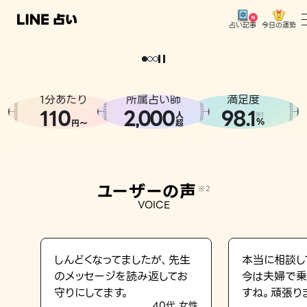
今日の運勢
占い記事
。
どうせなら
運
気
を
味
方
に
し
た
い
、
恋
も
仕
事
も
トップ
ユーザーの声
1分あたり
所属占い師
満足度
相談事例
110
2
000
98.1
,
人
※1
%
円〜
超
占いの流れ
おすすめの占い師
ユーザーの声
※2
よくある質問
VOICE
えもじの子（占）12星座占い
占い記事
しんどくなってましたが、先生
本当に相談し
のメッセージを読み返してお
今は夫婦で乗
お知らせ
守りにしてます。
すね。頑張り
40代 女性