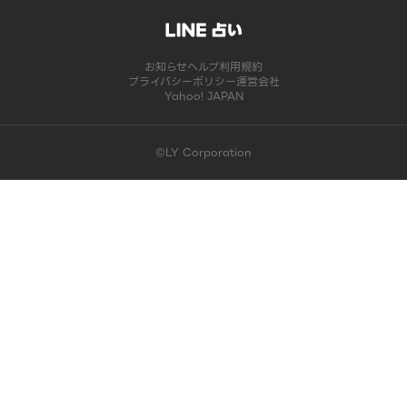
お知らせ
ヘルプ
利用規約
プライバシーポリシー
運営会社
Yahoo! JAPAN
©LY Corporation
このコンテンツは掲載が終了しました | LINE占い