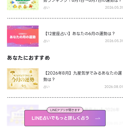
勢ランキング！6月1日～6月7日の運勢は？
占い
2026.05.31
【12星座占い】あなたの6月の運勢は？
占い
2026.05.31
あなたにおすすめ
【2026年8月】九星気学でみるあなたの運
勢は？
占い
2026.08.01
【えもじの子（占）12星座占い】2026年
LINEアプリが開きます
下半期、あなたの運勢は？
LINE占いでもっと詳しく占う
占い
2026.05.27