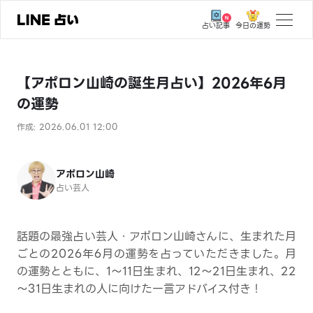
今日の運勢
占い記事
トップ
【アポロン山崎の誕生月占い】2026年6月
ユーザーの声
の運勢
相談事例
作成: 2026.06.01 12:00
占いの流れ
おすすめの占い師
アポロン山崎
占い芸人
よくある質問
えもじの子（占）12星座占い
話題の最強占い芸人・アポロン山崎さんに、生まれた月
ごとの2026年6月の運勢を占っていただきました。月
占い記事
の運勢とともに、1～11日生まれ、12～21日生まれ、22
～31日生まれの人に向けた一言アドバイス付き！
お知らせ