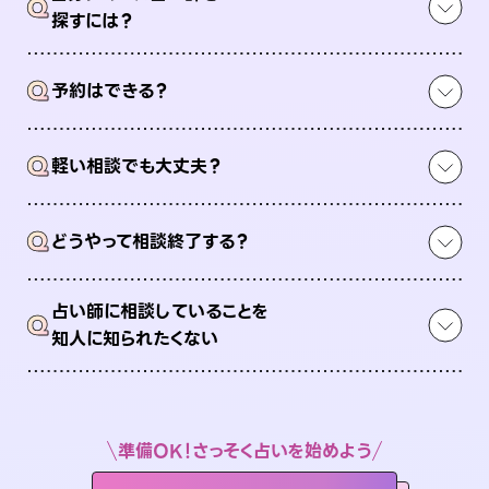
Q
探すには？
Q
予約はできる？
Q
軽い相談でも大丈夫？
Q
どうやって相談終了する？
占い師に相談していることを
Q
知人に知られたくない
準備OK！さっそく占いを始めよう