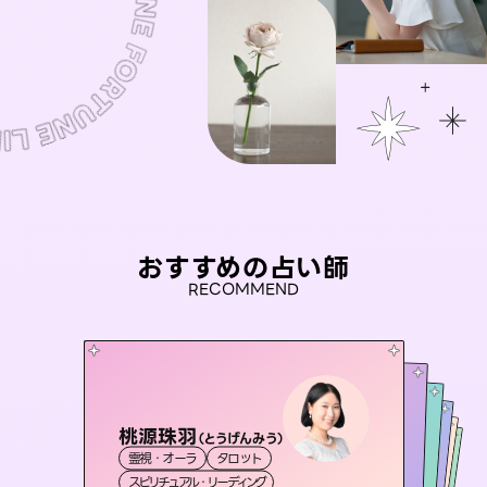
おすすめの占い師
RECOMMEND
桃源珠羽
アイリス -iris-
（
とうげんみう
）
彗望
未来視師＊花
（
すいぼう
おう 霊感オラクル
）
霊視・オーラ
タロット
西洋占星術
タロット
セラピスト理恵
霊視・オーラ
霊視・オーラ
透視
霊視・オーラ
心理学
スピリチュアル・リーディング
ルーン