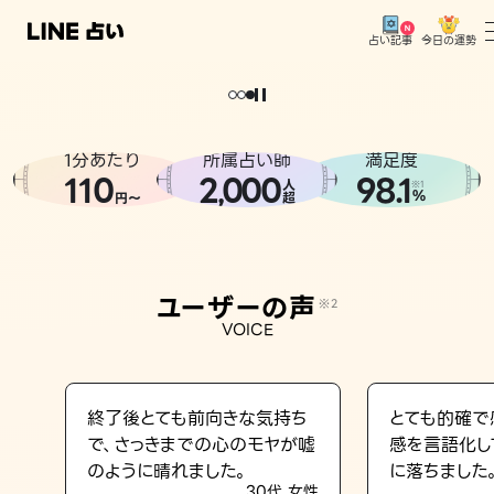
今日の運勢
占い記事
なんかちょっと
。
元
気
に
な
った
、
話
し
たら
トップ
ユーザーの声
1分あたり
所属占い師
満足度
相談事例
110
2
000
98.1
,
人
※1
%
円〜
超
占いの流れ
おすすめの占い師
ユーザーの声
※2
よくある質問
VOICE
えもじの子（占）12星座占い
占い記事
終了後とても前向きな気持ち
とても的確で
で、さっきまでの心のモヤが嘘
感を言語化し
お知らせ
のように晴れました。
に落ちました
30代 女性