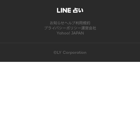
お知らせ
ヘルプ
利用規約
プライバシーポリシー
運営会社
Yahoo! JAPAN
©LY Corporation
このコンテンツは掲載が終了しました | LINE占い