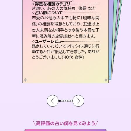
霊視・オーラ
スピリチュアル・リーディング
スピリチュアル・リーディング
オラクルカード
タロット
得意な相談カテゴリ
得意な相談カテゴリ
得意な相談カテゴリ
スピリチュアル・リーディング
得意な相談カテゴリ
得意な相談カテゴリ
片想い、あの人の気持ち、復縁 など
恋愛総合、片想い、二人の未来 など
片想い、あの人の気持ち、復縁 など
出逢い、片想い、復縁 など
得意な相談カテゴリ
恋愛総合、あの人の気持ち など
片想い、二人の未来、年の差 など
占い師について
占い師について
占い師について
占い師について
占い師について
占い師について
霊視×オラクルカードを使って「今」と
「未来」そして「気になるあの人の気持
ち」まで丁寧に読み解き、恋や人生のヒ
3,700年以上の歴史を持つ東洋最古の
占術「易占」で詳細まで占い、幸せへ向
かう道筋を示します。厳しい結果にも具
復縁、恋愛、不倫の行方、同性愛や片
思い、仕事関係や借金問題まで知りた
いことや心の負担になっていることを
恋愛のお悩みの中でも特に「曖昧な関
連絡再開、復縁、成就などの報告実績
多数。セラピストとして2万超の施術経
験があるからこそできる鑑定で、より良
係」の相談を得意としており、友達以上
恋人未満なお相手との今後や本音を丁
ントを優しく引き出します。
未来には何パターンもの選択肢があります。不安で視えにくくなっているあなたの素敵な未来を見つけ、その未来を選択できるようアドバイスします。
体的な対策をお伝えします。
い未来をサポートします。
紐解き、背中をそっと押して導きます。
ユーザーレビュー
ユーザーレビュー
寧に読み解き恋愛成就へと導きます。
ユーザーレビュー
ユーザーレビュー
不安な気持ちが嘘みたいに晴れまし
た…！よく視えていらっしゃるんだなと
ユーザーレビュー
職場の人の性質や人間関係、本心など
本当によく視えていてびっくり。対策が
とても心温まる鑑定でした。しかもこち
らは何も言っていないのに視えていらっ
複雑な背景もしっかり聞いて鑑定して
いただけました。気持ちが楽になりまし
ユーザーレビュー
安心感のあり、言い切ってくれる所や濁
さない鑑定のおかげで、毎回自分の気
感じました（40代 女性）
鑑定していただいてアドバイス通りに行
打てて前向きになれます（40代）
しゃるんだなと驚きです（30代女性）
た（50代 女性）
動すると仲が復活してきました。ありが
持ちを整えられます（30代 男性）
とうございました（40代 女性）
高評価の占い師を見てみよう