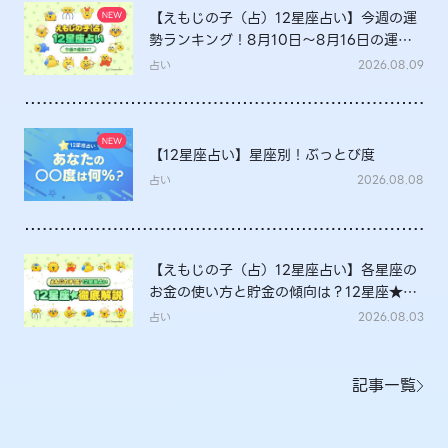
【えもじの子（占）12星座占い】今週の運
勢ランキング！8月10日～8月16日の運勢
は？
占い
2026.08.09
【12星座占い】星座別！ぶっとび度
占い
2026.08.08
【えもじの子（占）12星座占い】各星座の
お金の使い方と貯金の傾向は？12星座★徹
底解説
占い
2026.08.03
記事一覧