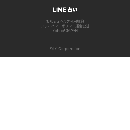
お知らせ
ヘルプ
利用規約
プライバシーポリシー
運営会社
Yahoo! JAPAN
©LY Corporation
このコンテンツは掲載が終了しました | LINE占い