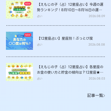
【えもじの子（占）12星座占い】今週の運
勢ランキング！8月10日～8月16日の運勢
は？
占い
2026.08.09
【12星座占い】星座別！ぶっとび度
占い
2026.08.08
【えもじの子（占）12星座占い】各星座の
お金の使い方と貯金の傾向は？12星座★徹
底解説
占い
2026.08.03
記事一覧