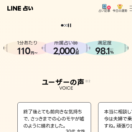
今日の運勢
占い記事
。
どうせなら
運
気
を
味
方
に
し
た
い
、
恋
も
仕
事
も
トップ
ユーザーの声
1分あたり
所属占い師
満足度
相談事例
110
2
000
98.1
,
人
※1
%
円〜
超
占いの流れ
おすすめの占い師
ユーザーの声
※2
よくある質問
VOICE
えもじの子（占）12星座占い
占い記事
終了後とても前向きな気持ち
本当に相談し
で、さっきまでの心のモヤが嘘
今は夫婦で乗
お知らせ
のように晴れました。
すね。頑張り
30代 女性