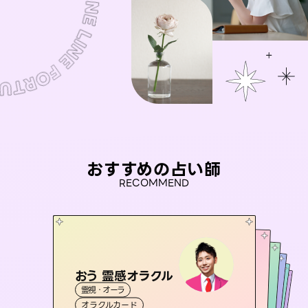
おすすめの占い師
RECOMMEND
おう 霊感オラクル
桃源珠羽
セラピスト理恵
（
とうげんみう
）
未来視師＊花
彗望
霊視・オーラ
霊視・オーラ
タロット
（
アイリス -iris-
すいぼう
霊視・オーラ
）
霊視・オーラ
タロット
霊視・オーラ
心理学
オラクルカード
スピリチュアル・リーディング
透視