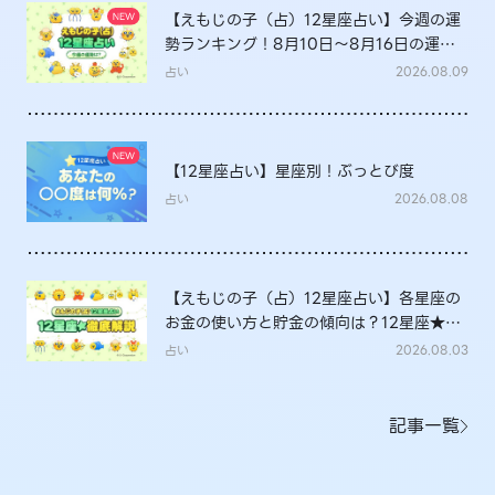
【えもじの子（占）12星座占い】今週の運
勢ランキング！8月10日～8月16日の運勢
は？
占い
2026.08.09
【12星座占い】星座別！ぶっとび度
占い
2026.08.08
【えもじの子（占）12星座占い】各星座の
お金の使い方と貯金の傾向は？12星座★徹
底解説
占い
2026.08.03
記事一覧