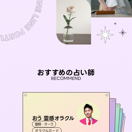
おすすめの占い師
RECOMMEND
おう 霊感オラクル
アイリス -iris-
セラピスト理恵
彗望
未来視師＊花
霊視・オーラ
（
すいぼう
西洋占星術
）
タロット
桃源珠羽
霊視・オーラ
霊視・オーラ
タロット
霊視・オーラ
透視
（
オラクルカード
とうげんみう
ルーン
心理学