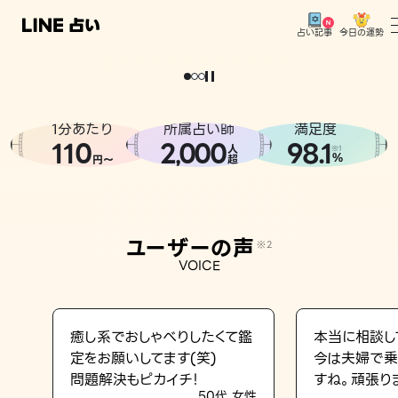
今日の運勢
占い記事
。
どうせなら
運
気
を
味
方
に
し
た
い
、
恋
も
仕
事
も
トップ
ユーザーの声
1分あたり
所属占い師
満足度
相談事例
110
2
000
98.1
,
人
※1
%
円〜
超
占いの流れ
おすすめの占い師
ユーザーの声
※2
よくある質問
VOICE
えもじの子（占）12星座占い
占い記事
癒し系でおしゃべりしたくて鑑
本当に相談し
定をお願いしてます(笑)
今は夫婦で乗
お知らせ
問題解決もピカイチ！
すね。頑張り
50代 女性