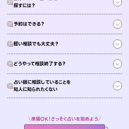
Q
探すには？
Q
予約はできる？
Q
軽い相談でも大丈夫？
Q
どうやって相談終了する？
占い師に相談していることを
Q
知人に知られたくない
準備OK！さっそく占いを始めよう