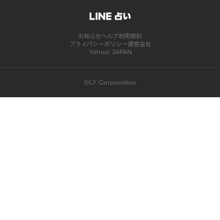
お知らせ
ヘルプ
利用規約
プライバシーポリシー
運営会社
Yahoo! JAPAN
©LY Corporation
このコンテンツは掲載が終了しました | LINE占い