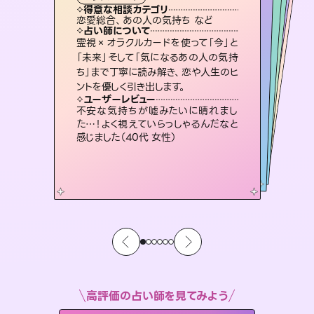
霊視・オーラ
スピリチュアル・リーディング
）
スピリチュアル・リーディング
スピリチュアル・リーディング
タロット
得意な相談カテゴリ
得意な相談カテゴリ
得意な相談カテゴリ
スピリチュアル・リーディング
得意な相談カテゴリ
得意な相談カテゴリ
恋愛総合、あの人の気持ち など
恋愛総合、片想い、二人の未来 など
片想い、二人の未来、年の差 など
片想い、あの人の気持ち、復縁 など
得意な相談カテゴリ
出逢い、片想い、復縁 など
片想い、あの人の気持ち、復縁 など
占い師について
占い師について
占い師について
占い師について
占い師について
占い師について
未来には何パターンもの選択肢があり
ます。不安で視えにくくなっているあな
たの素敵な未来を見つけ、その未来を
連絡再開、復縁、成就などの報告実績
多数。セラピストとして2万超の施術経
験があるからこそできる鑑定で、より良
復縁、恋愛、不倫の行方、同性愛や片
思い、仕事関係や借金問題まで知りた
いことや心の負担になっていることを
霊視×オラクルカードを使って「今」と
恋愛のお悩みの中でも特に「曖昧な関
係」の相談を得意としており、友達以上
恋人未満なお相手との今後や本音を丁
「未来」そして「気になるあの人の気持
ち」まで丁寧に読み解き、恋や人生のヒ
選択できるようアドバイスします。
3,700年以上の歴史を持つ東洋最古の占術「易占」で詳細まで占い、幸せへ向かう道筋を示します。厳しい結果にも具体的な対策をお伝えします。
い未来をサポートします。
寧に読み解き恋愛成就へと導きます。
紐解き、背中をそっと押して導きます。
ユーザーレビュー
ユーザーレビュー
ントを優しく引き出します。
ユーザーレビュー
ユーザーレビュー
職場の人の性質や人間関係、本心など
本当によく視えていてびっくり。対策が
ユーザーレビュー
複雑な背景もしっかり聞いて鑑定して
いただけました。気持ちが楽になりまし
鑑定していただいてアドバイス通りに行
動すると仲が復活してきました。ありが
とても心温まる鑑定でした。しかもこち
らは何も言っていないのに視えていらっ
ユーザーレビュー
安心感のあり、言い切ってくれる所や濁
さない鑑定のおかげで、毎回自分の気
打てて前向きになれます（40代）
不安な気持ちが嘘みたいに晴れまし
た（50代 女性）
とうございました（40代 女性）
しゃるんだなと驚きです（30代女性）
た…！よく視えていらっしゃるんだなと
持ちを整えられます（30代 男性）
感じました（40代 女性）
高評価の占い師を見てみよう