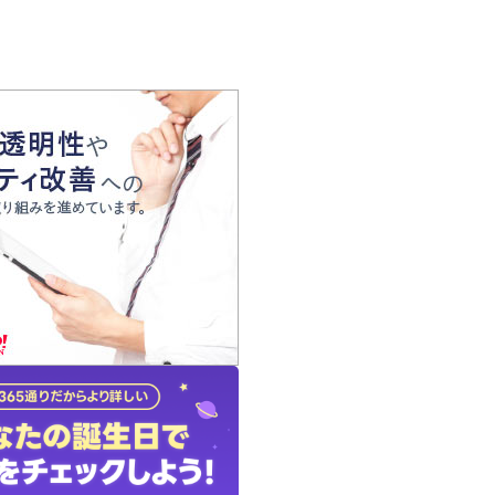
の声
れ
の占い師
質問