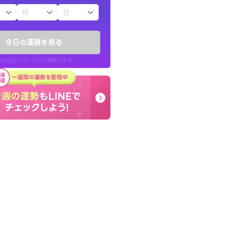
子（占）12星座占い
かったです。今は
終了後とても前向きな気
時期ですね。頑
っきまでの心のモヤが嘘
今日の運勢を見る
晴れました。
LINE占いサービスに遷移します
30代 女性
LINE占いを開く
リ内のサービスページへ遷移します