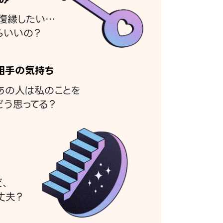
復縁したい…
らいいの？
相手の気持ち
あの人は私のことを
どう思ってる？
ど、
丈夫？