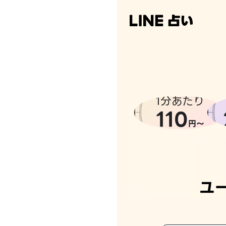
1分あたり
110
円〜
ユ