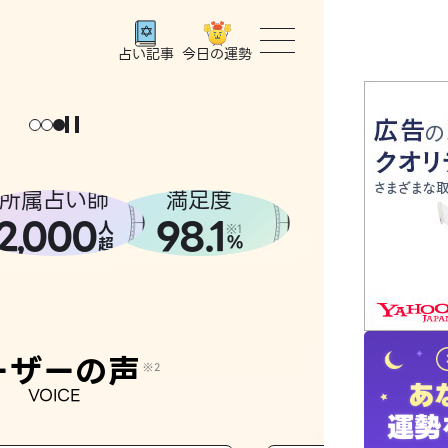
今日の運勢
占い記事
トップ
ユーザー
所属占い師
満足度
2
000
98.1
,
人
相談事例
※1
%
超
占いの流
おすすめ
ーザーの声
※2
VOICE
よくある