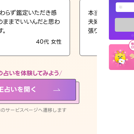
えもじの
わらず鑑定いただき感
本当に相談してよ
のままでいいんだと思わ
夫婦で乗り越える
占い記事
す。
張ります！
※
40代 女性
お知らせ
の占いを体験してみよう
NE占いを開く
※LINEアプ
リ内のサービスページへ遷移します