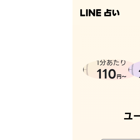
1分あたり
110
円〜
ユ