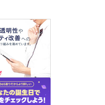
の声
れ
の占い師
質問