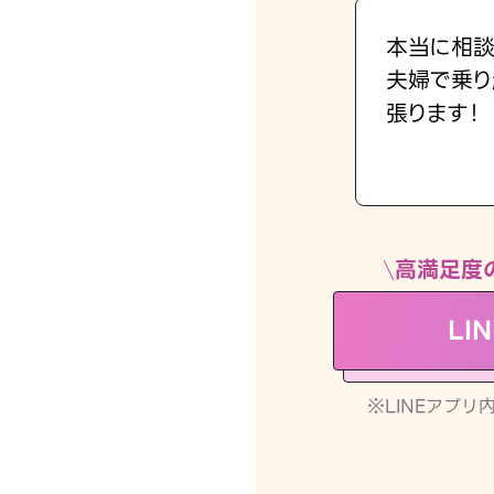
本当に相談
夫婦で乗り
張ります！
高満足度
LI
※LINEアプ