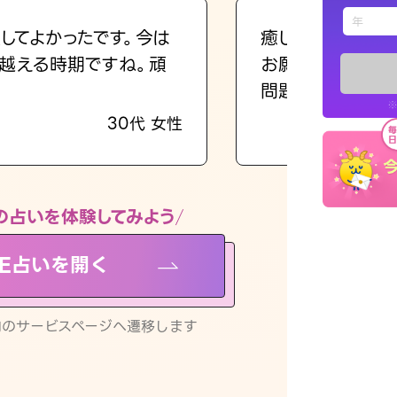
えもじの
してよかったです。今は
癒し系でおしゃべ
越える時期ですね。頑
お願いしてます(笑
占い記事
問題解決もピカイ
※
30代 女性
お知らせ
の占いを体験してみよう
NE占いを開く
※LINEアプ
リ内のサービスページへ遷移します