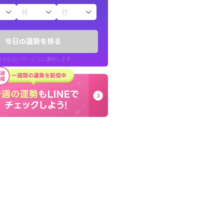
子（占）12星座占い
りしたくて鑑定を
終了後とても前向きな気
)
っきまでの心のモヤが嘘
今日の運勢を見る
チ！
晴れました。
LINE占いサービスに遷移します
50代 女性
LINE占いを開く
リ内のサービスページへ遷移します