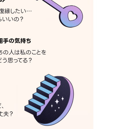
復縁したい…
らいいの？
相手の気持ち
あの人は私のことを
どう思ってる？
ど、
丈夫？