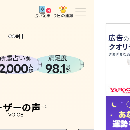
今日の運勢
占い記事
トップ
ユーザー
所属占い師
満足度
2
000
98.1
,
人
相談事例
※1
%
超
占いの流
おすすめ
ーザーの声
※2
VOICE
よくある