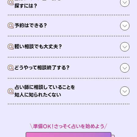
Q
探すには？
Q
予約はできる？
Q
軽い相談でも大丈夫？
Q
どうやって相談終了する？
占い師に相談していることを
Q
知人に知られたくない
準備OK！さっそく占いを始めよう