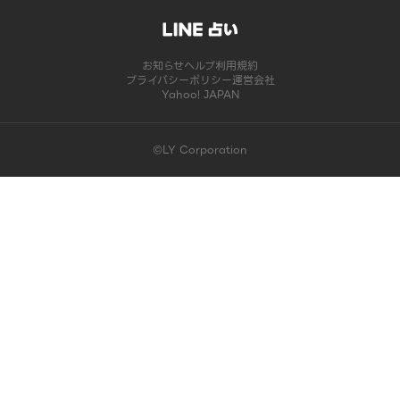
お知らせ
ヘルプ
利用規約
プライバシーポリシー
運営会社
Yahoo! JAPAN
©LY Corporation
このコンテンツは掲載が終了しました | LINE占い