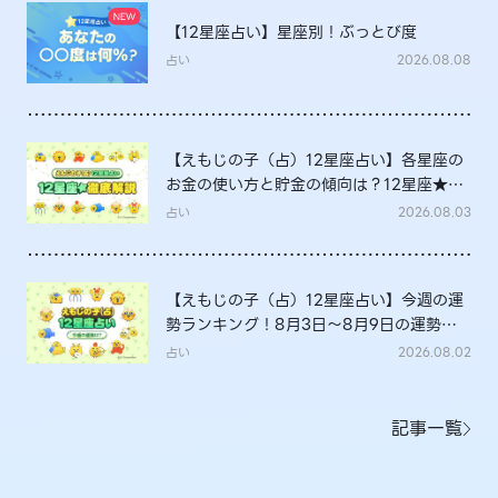
【12星座占い】星座別！ぶっとび度
占い
2026.08.08
【えもじの子（占）12星座占い】各星座の
お金の使い方と貯金の傾向は？12星座★徹
底解説
占い
2026.08.03
【えもじの子（占）12星座占い】今週の運
勢ランキング！8月3日～8月9日の運勢
は？
占い
2026.08.02
記事一覧