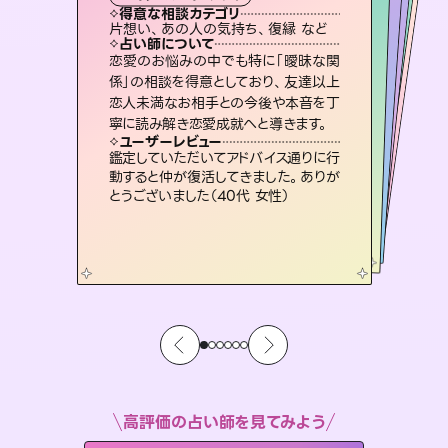
タロット
霊視・オーラ
ルーン
スピリチュアル・リーディング
スピリチュアル・リーディング
得意な相談カテゴリ
得意な相談カテゴリ
得意な相談カテゴリ
オラクルカード
得意な相談カテゴリ
得意な相談カテゴリ
片想い、あの人の気持ち、復縁 など
片想い、あの人の気持ち、復縁 など
恋愛総合、片想い、二人の未来 など
出逢い、片想い、復縁 など
得意な相談カテゴリ
片想い、二人の未来、年の差 など
恋愛総合、あの人の気持ち など
占い師について
占い師について
占い師について
占い師について
占い師について
占い師について
連絡再開、復縁、成就などの報告実績
多数。セラピストとして2万超の施術経
験があるからこそできる鑑定で、より良
復縁、恋愛、不倫の行方、同性愛や片
思い、仕事関係や借金問題まで知りた
いことや心の負担になっていることを
3,700年以上の歴史を持つ東洋最古の
占術「易占」で詳細まで占い、幸せへ向
かう道筋を示します。厳しい結果にも具
恋愛のお悩みの中でも特に「曖昧な関
霊視×オラクルカードを使って「今」と
「未来」そして「気になるあの人の気持
ち」まで丁寧に読み解き、恋や人生のヒ
係」の相談を得意としており、友達以上
恋人未満なお相手との今後や本音を丁
い未来をサポートします。
未来には何パターンもの選択肢があります。不安で視えにくくなっているあなたの素敵な未来を見つけ、その未来を選択できるようアドバイスします。
紐解き、背中をそっと押して導きます。
ントを優しく引き出します。
体的な対策をお伝えします。
ユーザーレビュー
ユーザーレビュー
寧に読み解き恋愛成就へと導きます。
ユーザーレビュー
ユーザーレビュー
とても心温まる鑑定でした。しかもこち
らは何も言っていないのに視えていらっ
ユーザーレビュー
職場の人の性質や人間関係、本心など
本当によく視えていてびっくり。対策が
不安な気持ちが嘘みたいに晴れまし
た…！よく視えていらっしゃるんだなと
安心感のあり、言い切ってくれる所や濁
さない鑑定のおかげで、毎回自分の気
ユーザーレビュー
複雑な背景もしっかり聞いて鑑定して
いただけました。気持ちが楽になりまし
しゃるんだなと驚きです（30代女性）
鑑定していただいてアドバイス通りに行
打てて前向きになれます（40代）
感じました（40代 女性）
持ちを整えられます（30代 男性）
動すると仲が復活してきました。ありが
た（50代 女性）
とうございました（40代 女性）
高評価の占い師を見てみよう