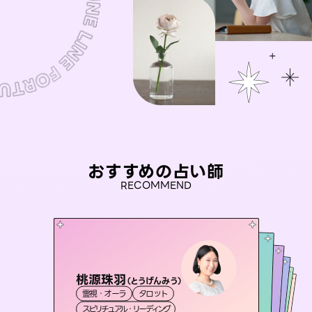
おすすめの占い師
RECOMMEND
桃源珠羽
彗望
（
とうげんみう
）
アイリス -iris-
（
すいぼう
）
未来視師＊花
セラピスト理恵
霊視・オーラ
タロット
霊視・オーラ
透視
おう 霊感オラクル
西洋占星術
タロット
霊視・オーラ
霊視・オーラ
心理学
スピリチュアル・リーディング
スピリチュアル・リーディング