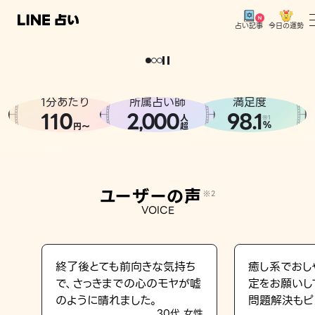
今日の運勢
占い記事
。
どうせなら
運
気
を
味
方
に
し
た
い
、
恋
も
仕
事
も
トップ
ユーザーの声
1分あたり
所属占い師
満足度
相談事例
110
2
000
98.1
,
人
※1
%
円〜
超
占いの流れ
おすすめの占い師
ユーザーの声
※2
よくある質問
VOICE
えもじの子（占）12星座占い
占い記事
終了後とても前向きな気持ち
癒し系でおし
で、さっきまでの心のモヤが嘘
定をお願いし
お知らせ
のように晴れました。
問題解決もピ
30代 女性