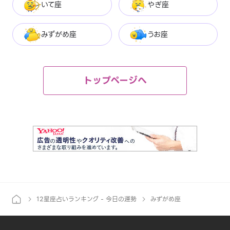
いて座
やぎ座
みずがめ座
うお座
トップページへ
12星座占いランキング - 今日の運勢
みずがめ座