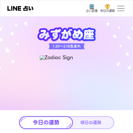
今日の運勢
占い記事
トップ
ユーザーの声
生まれ
1.20〜2.18
相談事例
占いの流れ
おすすめの占い師
よくある質問
えもじの子（占）12星座占い
占い記事
今日の運勢
お知らせ
明日の運勢