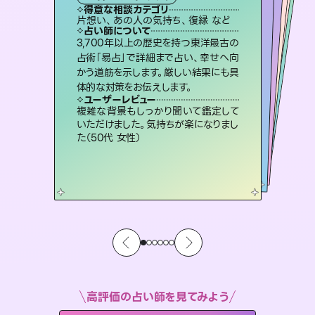
霊視・オーラ
スピリチュアル・リーディング
スピリチュアル・リーディング
オラクルカード
タロット
得意な相談カテゴリ
得意な相談カテゴリ
得意な相談カテゴリ
スピリチュアル・リーディング
得意な相談カテゴリ
得意な相談カテゴリ
片想い、あの人の気持ち、復縁 など
恋愛総合、片想い、二人の未来 など
出逢い、片想い、復縁 など
片想い、あの人の気持ち、復縁 など
得意な相談カテゴリ
恋愛総合、あの人の気持ち など
片想い、二人の未来、年の差 など
占い師について
占い師について
占い師について
占い師について
占い師について
占い師について
霊視×オラクルカードを使って「今」と
「未来」そして「気になるあの人の気持
ち」まで丁寧に読み解き、恋や人生のヒ
未来には何パターンもの選択肢があり
ます。不安で視えにくくなっているあな
たの素敵な未来を見つけ、その未来を
復縁、恋愛、不倫の行方、同性愛や片
思い、仕事関係や借金問題まで知りた
いことや心の負担になっていることを
3,700年以上の歴史を持つ東洋最古の
連絡再開、復縁、成就などの報告実績
多数。セラピストとして2万超の施術経
験があるからこそできる鑑定で、より良
占術「易占」で詳細まで占い、幸せへ向
かう道筋を示します。厳しい結果にも具
ントを優しく引き出します。
恋愛のお悩みの中でも特に「曖昧な関係」の相談を得意としており、友達以上恋人未満なお相手との今後や本音を丁寧に読み解き恋愛成就へと導きます。
選択できるようアドバイスします。
い未来をサポートします。
紐解き、背中をそっと押して導きます。
ユーザーレビュー
ユーザーレビュー
体的な対策をお伝えします。
ユーザーレビュー
ユーザーレビュー
不安な気持ちが嘘みたいに晴れまし
た…！よく視えていらっしゃるんだなと
ユーザーレビュー
鑑定していただいてアドバイス通りに行
動すると仲が復活してきました。ありが
とても心温まる鑑定でした。しかもこち
らは何も言っていないのに視えていらっ
職場の人の性質や人間関係、本心など
本当によく視えていてびっくり。対策が
ユーザーレビュー
安心感のあり、言い切ってくれる所や濁
さない鑑定のおかげで、毎回自分の気
感じました（40代 女性）
複雑な背景もしっかり聞いて鑑定して
とうございました（40代 女性）
しゃるんだなと驚きです（30代女性）
打てて前向きになれます（40代）
いただけました。気持ちが楽になりまし
持ちを整えられます（30代 男性）
た（50代 女性）
高評価の占い師を見てみよう