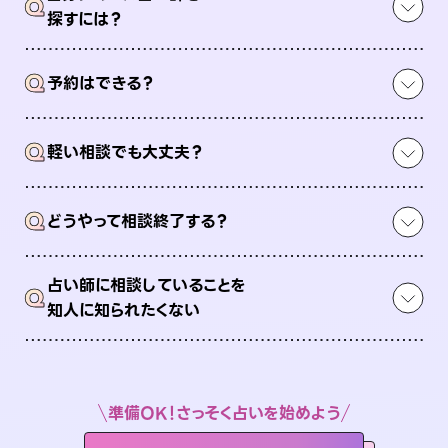
Q
探すには？
Q
予約はできる？
Q
軽い相談でも大丈夫？
Q
どうやって相談終了する？
占い師に相談していることを
Q
知人に知られたくない
準備OK！さっそく占いを始めよう