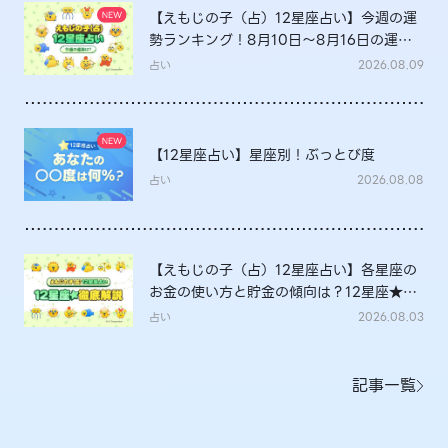
【えもじの子（占）12星座占い】今週の運
勢ランキング！8月10日～8月16日の運勢
は？
占い
2026.08.09
【12星座占い】星座別！ぶっとび度
占い
2026.08.08
【えもじの子（占）12星座占い】各星座の
お金の使い方と貯金の傾向は？12星座★徹
底解説
占い
2026.08.03
記事一覧