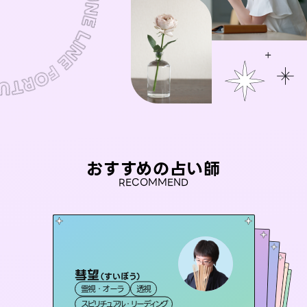
おすすめの占い師
RECOMMEND
彗望
アイリス -iris-
（
すいぼう
）
未来視師＊花
桃源珠羽
おう 霊感オラクル
霊視・オーラ
透視
西洋占星術
（
とうげんみう
タロット
セラピスト理恵
霊視・オーラ
）
霊視・オーラ
心理学
霊視・オーラ
タロット
スピリチュアル・リーディング
ルーン