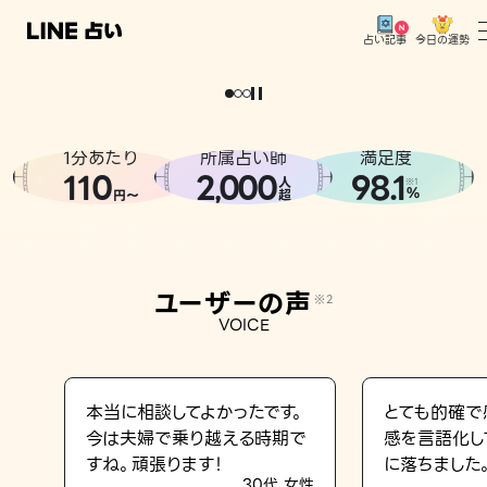
今日の運勢
占い記事
。
どうせなら
運
気
を
味
方
に
し
た
い
、
恋
も
仕
事
も
トップ
ユーザーの声
1分あたり
所属占い師
満足度
相談事例
110
2
000
98.1
,
人
※1
%
円〜
超
占いの流れ
おすすめの占い師
ユーザーの声
※2
よくある質問
VOICE
えもじの子（占）12星座占い
占い記事
本当に相談してよかったです。
とても的確で
今は夫婦で乗り越える時期で
感を言語化し
お知らせ
すね。頑張ります！
に落ちました
30代 女性