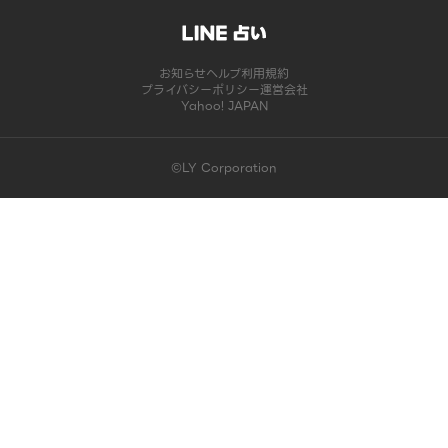
お知らせ
ヘルプ
利用規約
プライバシーポリシー
運営会社
Yahoo! JAPAN
©LY Corporation
このコンテンツは掲載が終了しました | LINE占い