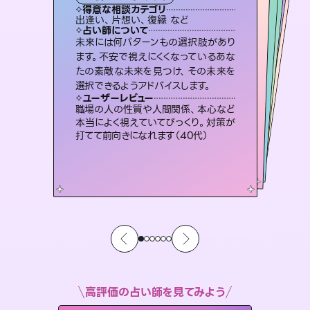
霊視・オーラ
スピリチュアル・リーディング
）
スピリチュアル・リーディング
ルーン
タロット
得意な相談カテゴリ
得意な相談カテゴリ
得意な相談カテゴリ
スピリチュアル・リーディング
得意な相談カテゴリ
得意な相談カテゴリ
出逢い、片想い、復縁 など
恋愛総合、あの人の気持ち など
片想い、二人の未来、年の差 など
片想い、あの人の気持ち、復縁 など
得意な相談カテゴリ
恋愛総合、片想い、二人の未来 など
片想い、あの人の気持ち、復縁 など
占い師について
占い師について
占い師について
占い師について
占い師について
占い師について
復縁、恋愛、不倫の行方、同性愛や片
思い、仕事関係や借金問題まで知りた
いことや心の負担になっていることを
連絡再開、復縁、成就などの報告実績
多数。セラピストとして2万超の施術経
験があるからこそできる鑑定で、より良
霊視×オラクルカードを使って「今」と
「未来」そして「気になるあの人の気持
ち」まで丁寧に読み解き、恋や人生のヒ
未来には何パターンもの選択肢があり
恋愛のお悩みの中でも特に「曖昧な関
係」の相談を得意としており、友達以上
恋人未満なお相手との今後や本音を丁
ます。不安で視えにくくなっているあな
たの素敵な未来を見つけ、その未来を
紐解き、背中をそっと押して導きます。
3,700年以上の歴史を持つ東洋最古の占術「易占」で詳細まで占い、幸せへ向かう道筋を示します。厳しい結果にも具体的な対策をお伝えします。
い未来をサポートします。
寧に読み解き恋愛成就へと導きます。
ントを優しく引き出します。
ユーザーレビュー
ユーザーレビュー
選択できるようアドバイスします。
ユーザーレビュー
ユーザーレビュー
安心感のあり、言い切ってくれる所や濁
さない鑑定のおかげで、毎回自分の気
ユーザーレビュー
複雑な背景もしっかり聞いて鑑定して
いただけました。気持ちが楽になりまし
鑑定していただいてアドバイス通りに行
動すると仲が復活してきました。ありが
とても心温まる鑑定でした。しかもこち
らは何も言っていないのに視えていらっ
ユーザーレビュー
不安な気持ちが嘘みたいに晴れまし
た…！よく視えていらっしゃるんだなと
持ちを整えられます（30代 男性）
職場の人の性質や人間関係、本心など
た（50代 女性）
とうございました（40代 女性）
しゃるんだなと驚きです（30代女性）
本当によく視えていてびっくり。対策が
感じました（40代 女性）
打てて前向きになれます（40代）
高評価の占い師を見てみよう