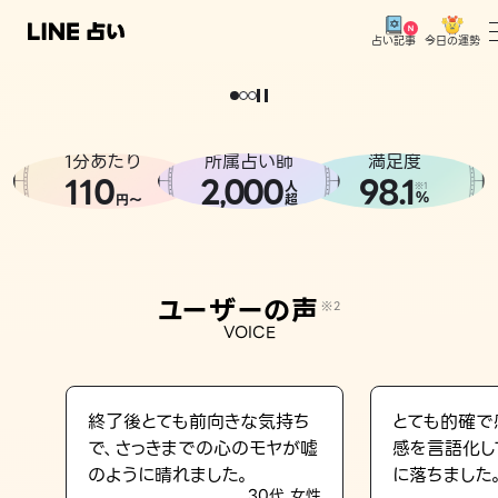
今日の運勢
占い記事
。
どうせなら
運
気
を
味
方
に
し
た
い
、
恋
も
仕
事
も
トップ
ユーザーの声
1分あたり
所属占い師
満足度
相談事例
110
2
000
98.1
,
人
※1
%
円〜
超
占いの流れ
おすすめの占い師
ユーザーの声
※2
よくある質問
VOICE
えもじの子（占）12星座占い
占い記事
終了後とても前向きな気持ち
とても的確で
で、さっきまでの心のモヤが嘘
感を言語化し
お知らせ
のように晴れました。
に落ちました
30代 女性