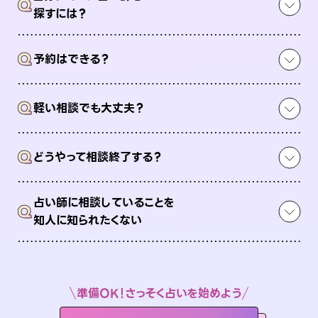
Q
探すには？
Q
予約はできる？
Q
軽い相談でも大丈夫？
Q
どうやって相談終了する？
占い師に相談していることを
Q
知人に知られたくない
準備OK！さっそく占いを始めよう