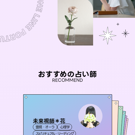
おすすめの占い師
RECOMMEND
未来視師＊花
おう 霊感オラクル
セラピスト理恵
彗望
アイリス -iris-
霊視・オーラ
心理学
（
すいぼう
霊視・オーラ
）
桃源珠羽
霊視・オーラ
霊視・オーラ
タロット
西洋占星術
透視
（
スピリチュアル・リーディング
とうげんみう
オラクルカード
タロット