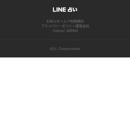
お知らせ
ヘルプ
利用規約
プライバシーポリシー
運営会社
Yahoo! JAPAN
©LY Corporation
このコンテンツは掲載が終了しました | LINE占い