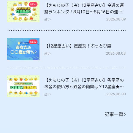
【えもじの子（占）12星座占い】今週の運
勢ランキング！8月10日～8月16日の運勢
は？
占い
2026.08.09
【12星座占い】星座別！ぶっとび度
占い
2026.08.08
【えもじの子（占）12星座占い】各星座の
お金の使い方と貯金の傾向は？12星座★徹
底解説
占い
2026.08.03
記事一覧