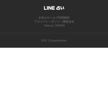
お知らせ
ヘルプ
利用規約
プライバシーポリシー
運営会社
Yahoo! JAPAN
©LY Corporation
このコンテンツは掲載が終了しました | LINE占い