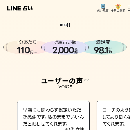
今日の運勢
占い記事
。
どうせなら
運
気
を
味
方
に
し
た
い
、
恋
も
仕
事
も
トップ
ユーザーの声
1分あたり
所属占い師
満足度
相談事例
110
2
000
98.1
,
人
※1
%
円〜
超
占いの流れ
おすすめの占い師
ユーザーの声
※2
よくある質問
VOICE
えもじの子（占）12星座占い
占い記事
早朝にも関わらず鑑定いただ
コーチのよう
き感謝です。私のままでいいん
してより良く
お知らせ
だと思わせてくれます。
てくれます。
40代 女性