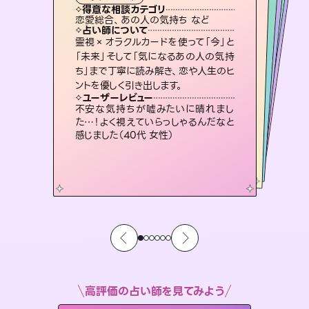
霊視・オーラ
スピリチュアル・リーディング
ルーン
スピリチュアル・リーディング
心理学
得意な相談カテゴリ
得意な相談カテゴリ
得意な相談カテゴリ
スピリチュアル・リーディング
得意な相談カテゴリ
得意な相談カテゴリ
恋愛総合、あの人の気持ち など
片想い、あの人の気持ち、復縁 など
片想い、二人の未来、年の差 など
恋愛総合、片想い、二人の未来 など
得意な相談カテゴリ
片想い、あの人の気持ち、復縁 など
出逢い、片想い、復縁 など
占い師について
占い師について
占い師について
占い師について
占い師について
占い師について
3,700年以上の歴史を持つ東洋最古の
占術「易占」で詳細まで占い、幸せへ向
かう道筋を示します。厳しい結果にも具
連絡再開、復縁、成就などの報告実績
多数。セラピストとして2万超の施術経
験があるからこそできる鑑定で、より良
恋愛のお悩みの中でも特に「曖昧な関
係」の相談を得意としており、友達以上
恋人未満なお相手との今後や本音を丁
霊視×オラクルカードを使って「今」と
未来には何パターンもの選択肢があり
ます。不安で視えにくくなっているあな
たの素敵な未来を見つけ、その未来を
「未来」そして「気になるあの人の気持
ち」まで丁寧に読み解き、恋や人生のヒ
体的な対策をお伝えします。
復縁、恋愛、不倫の行方、同性愛や片思い、仕事関係や借金問題まで知りたいことや心の負担になっていることを紐解き、背中をそっと押して導きます。
い未来をサポートします。
選択できるようアドバイスします。
寧に読み解き恋愛成就へと導きます。
ユーザーレビュー
ユーザーレビュー
ントを優しく引き出します。
ユーザーレビュー
ユーザーレビュー
複雑な背景もしっかり聞いて鑑定して
いただけました。気持ちが楽になりまし
ユーザーレビュー
安心感のあり、言い切ってくれる所や濁
さない鑑定のおかげで、毎回自分の気
職場の人の性質や人間関係、本心など
本当によく視えていてびっくり。対策が
とても心温まる鑑定でした。しかもこち
らは何も言っていないのに視えていらっ
ユーザーレビュー
鑑定していただいてアドバイス通りに行
動すると仲が復活してきました。ありが
た（50代 女性）
不安な気持ちが嘘みたいに晴れまし
持ちを整えられます（30代 男性）
打てて前向きになれます（40代）
しゃるんだなと驚きです（30代女性）
た…！よく視えていらっしゃるんだなと
とうございました（40代 女性）
感じました（40代 女性）
高評価の占い師を見てみよう