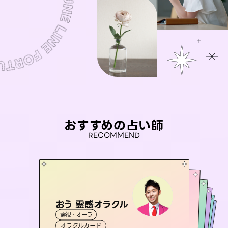
おすすめの占い師
RECOMMEND
おう 霊感オラクル
桃源珠羽
セラピスト理恵
（
とうげんみう
）
アイリス -iris-
彗望
霊視・オーラ
霊視・オーラ
タロット
（
未来視師＊花
すいぼう
霊視・オーラ
）
西洋占星術
タロット
霊視・オーラ
タロット
オラクルカード
スピリチュアル・リーディング
透視