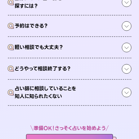
Q
探すには？
Q
予約はできる？
Q
軽い相談でも大丈夫？
Q
どうやって相談終了する？
占い師に相談していることを
Q
知人に知られたくない
準備OK！さっそく占いを始めよう