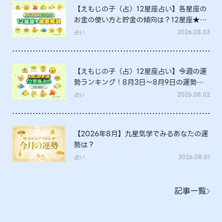
【えもじの子（占）12星座占い】各星座の
お金の使い方と貯金の傾向は？12星座★徹
底解説
占い
2026.08.03
【えもじの子（占）12星座占い】今週の運
勢ランキング！8月3日～8月9日の運勢
は？
占い
2026.08.02
【2026年8月】九星気学でみるあなたの運
勢は？
占い
2026.08.01
記事一覧