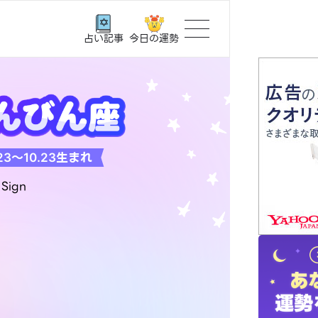
今日の運勢
占い記事
トップ
ユーザー
生まれ
23〜10.23
相談事例
占いの流
おすすめ
よくある