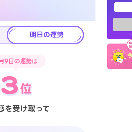
えもじの
占い記事
明日の運勢
※
お知らせ
月9日
の運勢は
※LINEアプ
感を受け取って