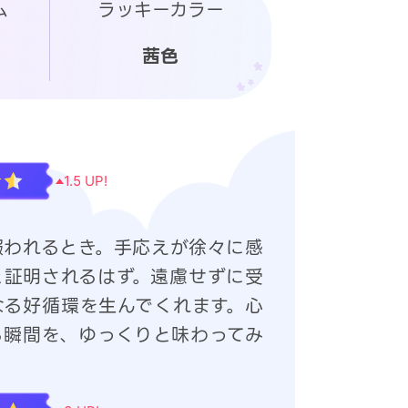
ム
ラッキーカラー
茜色
1.5
UP!
報われるとき。手応えが徐々に感
と証明されるはず。遠慮せずに受
なる好循環を生んでくれます。心
る瞬間を、ゆっくりと味わってみ