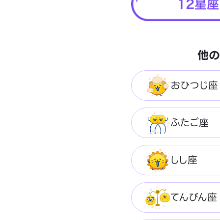
他の
おひつじ座
ふたご座
しし座
てんびん座