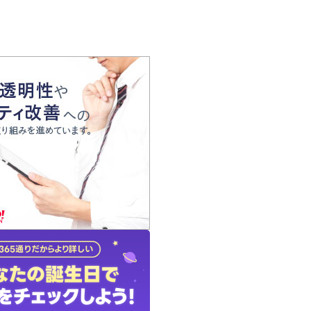
の声
れ
の占い師
質問