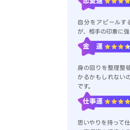
恋愛運
自分をアピールす
が、相手の印象に強
金 運
身の回りを整理整
かるかもしれない
です。
仕事運
思いやりを持って