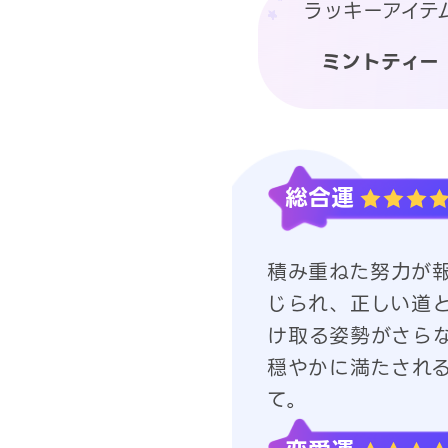
ラッキーアイテ
ミントティー
総合運
積み重ねた努力が
じられ、正しい道
け取る姿勢がさら
穏やかに満たされ
て。