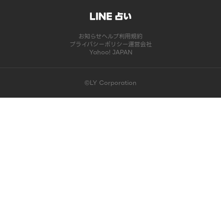
お知らせ
ヘルプ
利用規約
プライバシーポリシー
運営会社
Yahoo! JAPAN
©LY Corporation
このコンテンツは掲載が終了しました | LINE占い