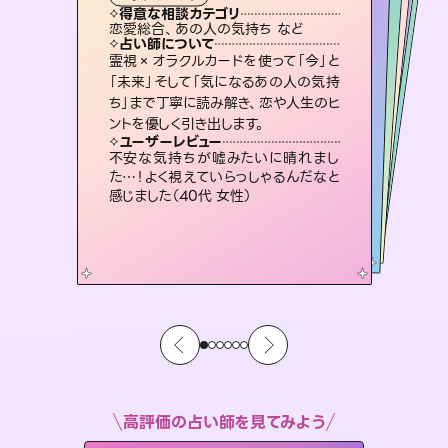
霊視・オーラ
スピリチュアル・リーディング
スピリチュアル・リーディング
スピリチュアル・リーディング
タロット
得意な相談カテゴリ
得意な相談カテゴリ
得意な相談カテゴリ
スピリチュアル・リーディング
得意な相談カテゴリ
得意な相談カテゴリ
恋愛総合、あの人の気持ち など
恋愛総合、片想い、二人の未来 など
片想い、あの人の気持ち、復縁 など
片想い、あの人の気持ち、復縁 など
得意な相談カテゴリ
出逢い、片想い、復縁 など
片想い、二人の未来、年の差 など
占い師について
占い師について
占い師について
占い師について
占い師について
占い師について
未来には何パターンもの選択肢があり
ます。不安で視えにくくなっているあな
たの素敵な未来を見つけ、その未来を
3,700年以上の歴史を持つ東洋最古の
占術「易占」で詳細まで占い、幸せへ向
かう道筋を示します。厳しい結果にも具
復縁、恋愛、不倫の行方、同性愛や片
思い、仕事関係や借金問題まで知りた
いことや心の負担になっていることを
霊視×オラクルカードを使って「今」と
連絡再開、復縁、成就などの報告実績
多数。セラピストとして2万超の施術経
験があるからこそできる鑑定で、より良
「未来」そして「気になるあの人の気持
ち」まで丁寧に読み解き、恋や人生のヒ
選択できるようアドバイスします。
恋愛のお悩みの中でも特に「曖昧な関係」の相談を得意としており、友達以上恋人未満なお相手との今後や本音を丁寧に読み解き恋愛成就へと導きます。
体的な対策をお伝えします。
い未来をサポートします。
紐解き、背中をそっと押して導きます。
ユーザーレビュー
ユーザーレビュー
ントを優しく引き出します。
ユーザーレビュー
ユーザーレビュー
職場の人の性質や人間関係、本心など
本当によく視えていてびっくり。対策が
ユーザーレビュー
鑑定していただいてアドバイス通りに行
動すると仲が復活してきました。ありが
とても心温まる鑑定でした。しかもこち
らは何も言っていないのに視えていらっ
複雑な背景もしっかり聞いて鑑定して
いただけました。気持ちが楽になりまし
ユーザーレビュー
安心感のあり、言い切ってくれる所や濁
さない鑑定のおかげで、毎回自分の気
打てて前向きになれます（40代）
不安な気持ちが嘘みたいに晴れまし
とうございました（40代 女性）
しゃるんだなと驚きです（30代女性）
た（50代 女性）
た…！よく視えていらっしゃるんだなと
持ちを整えられます（30代 男性）
感じました（40代 女性）
高評価の占い師を見てみよう