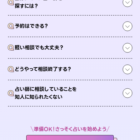
Q
探すには？
Q
予約はできる？
Q
軽い相談でも大丈夫？
Q
どうやって相談終了する？
占い師に相談していることを
Q
知人に知られたくない
準備OK！さっそく占いを始めよう