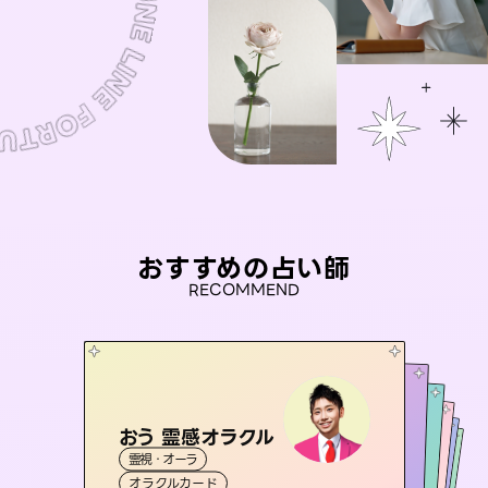
おすすめの占い師
RECOMMEND
おう 霊感オラクル
アイリス -iris-
彗望
桃源珠羽
（
すいぼう
未来視師＊花
）
霊視・オーラ
西洋占星術
（
とうげんみう
タロット
セラピスト理恵
霊視・オーラ
）
霊視・オーラ
透視
霊視・オーラ
タロット
オラクルカード
ルーン
心理学