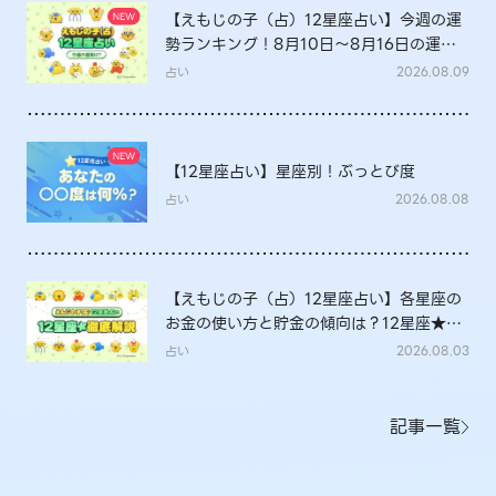
【えもじの子（占）12星座占い】今週の運
勢ランキング！8月10日～8月16日の運勢
は？
占い
2026.08.09
【12星座占い】星座別！ぶっとび度
占い
2026.08.08
【えもじの子（占）12星座占い】各星座の
お金の使い方と貯金の傾向は？12星座★徹
底解説
占い
2026.08.03
記事一覧