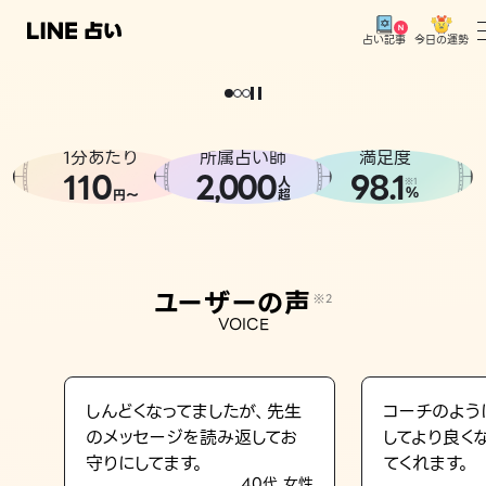
今日の運勢
占い記事
。
どうせなら
運
気
を
味
方
に
し
た
い
、
恋
も
仕
事
も
トップ
ユーザーの声
1分あたり
所属占い師
満足度
相談事例
110
2
000
98.1
,
人
※1
%
円〜
超
占いの流れ
おすすめの占い師
ユーザーの声
※2
よくある質問
VOICE
えもじの子（占）12星座占い
占い記事
しんどくなってましたが、先生
コーチのよう
のメッセージを読み返してお
してより良く
お知らせ
守りにしてます。
てくれます。
40代 女性